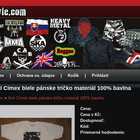
ov
|
Ochrana os. údajov
|
Košík
|
Prihlásiť
i Cimex biele pánske tričko materiál 100% bavlna
ov
>
Anti Cimex biele pánske tričko materiál 100% bavlna
Cena:
Cena v Kč:
Dostupnosť:
Kód:
Priemerné hodnotenie: