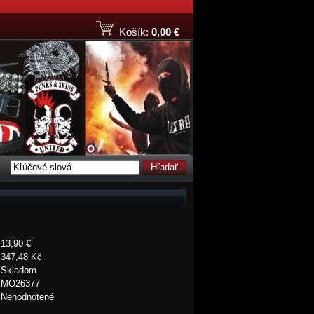
Košík:
0,00 €
Hľadať
13,90 €
347,48 Kč
Skladom
MO26377
Nehodnotené