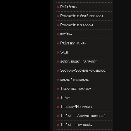
Peňaženky
Polokošele čisté bez loga
Polokošele s logom
potítka
Prívesky na krk
Šále
satky, rúška, arafatky
Slovakia-Slovensko-všeličo..
sukne / minisukne
Tielka bez rukávov
Tráky
Trenírky/Nohavičky
Tričká . ..Zábavné-humorné
Tričká . dlhý rukáv