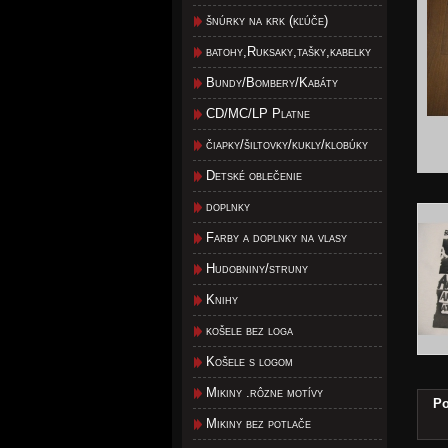
šnúrky na krk (kľúče)
batohy,Ruksaky,tašky,kabelky
Bundy/Bombery/Kabáty
CD/MC/LP Platne
čiapky/šiltovky/kukly/klobúky
Detské oblečenie
doplnky
Farby a doplnky na vlasy
Hudobniny/struny
Knihy
košele bez loga
Košele s logom
Mikiny .rôzne motívy
Po
Mikiny bez potlače