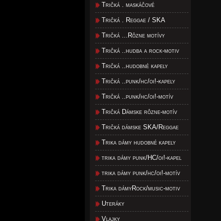
Tričká . maskáčové
Tričká . Reggae / SKA
Tričká ...Rôzne motívy
Tričká ..hudba a rock-motiv
Tričká ..hudobné kapely
Tričká ..punk/hc/oi!-kapely
Tričká ..punk/hc/oi!-motív
Tričká Dámske rôzne-motív
Tričká dámske SKA/Reggae
Trika dámy hudobné kapely
trika dámy punk/HC/oi!-kapel
trika dámy punk/hc/oi!-motív
Trika dámyRock/music-motiv
Uteráky
Vlajky