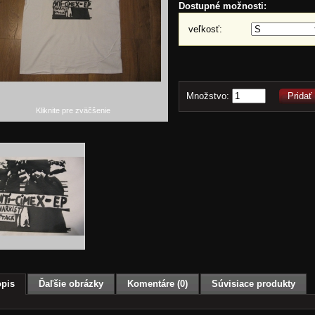
Dostupné možnosti:
veľkosť:
Množstvo:
Pridať
Kliknite pre zväčšenie
pis
Ďaľšie obrázky
Komentáre (0)
Súvisiace produkty