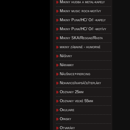
Mikiny hudba a metal-kapely
Mikiny music rock-motívy
Mikiny Punk/HC/ Oi! -kapely
Mikiny Punk/HC/ Oi! -motívy
Mikiny SKA/Reggae/Rasta
mikiny zábavné - humorné
Nášivky
Náramky
Náušnice+piercing
Nohavice/kapsáče/tepláky
Odznaky 25mm
Odznaky veľké 55mm
Okuliare
Opasky
Otvaráky