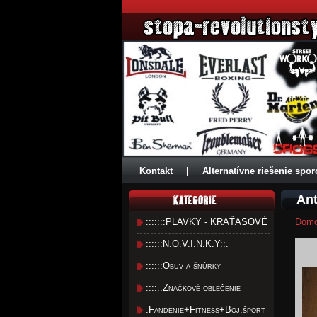
Kontakt
|
Alternatívne riešenie spor
Ant
:::::::PLAVKY - KRAŤASOVÉ
Dom
::::::N.O.V.I.N.K.Y::.
::::::Obuv a šnúrky
::::..Značkové oblečenie
.Fandenie+Fitness+Boj.šport