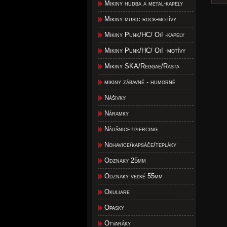
Mikiny hudba a metal-kapely
Mikiny music rock-motívy
Mikiny Punk/HC/ Oi! -kapely
Mikiny Punk/HC/ Oi! -motívy
Mikiny SKA/Reggae/Rasta
mikiny zábavné - humorné
Nášivky
Náramky
Náušnice+piercing
Nohavice/kapsáče/tepláky
Odznaky 25mm
Odznaky veľké 55mm
Okuliare
Opasky
Otvaráky