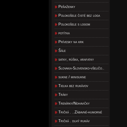
Peňaženky
Polokošele čisté bez loga
Polokošele s logom
potítka
Prívesky na krk
Šále
satky, rúška, arafatky
Slovakia-Slovensko-všeličo..
sukne / minisukne
Tielka bez rukávov
Tráky
Trenírky/Nohavičky
Tričká . ..Zábavné-humorné
Tričká . dlhý rukáv