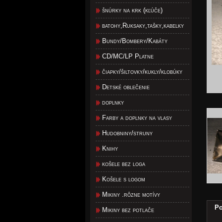
šnúrky na krk (kľúče)
batohy,Ruksaky,tašky,kabelky
Bundy/Bombery/Kabáty
CD/MC/LP Platne
čiapky/šiltovky/kukly/klobúky
Detské oblečenie
doplnky
Farby a doplnky na vlasy
Hudobniny/struny
Knihy
košele bez loga
Košele s logom
Mikiny .rôzne motívy
Po
Mikiny bez potlače