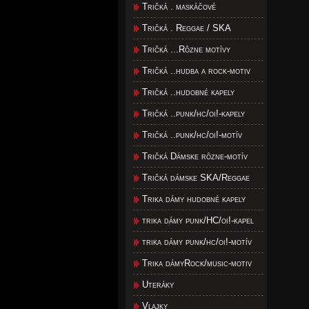
Tričká . maskáčové
Tričká . Reggae / SKA
Tričká ...Rôzne motívy
Tričká ..hudba a rock-motiv
Tričká ..hudobné kapely
Tričká ..punk/hc/oi!-kapely
Tričká ..punk/hc/oi!-motív
Tričká Dámske rôzne-motív
Tričká dámske SKA/Reggae
Trika dámy hudobné kapely
trika dámy punk/HC/oi!-kapel
trika dámy punk/hc/oi!-motív
Trika dámyRock/music-motiv
Uteráky
Vlajky