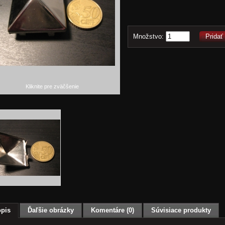
Množstvo:
Pridať
Kliknite pre zväčšenie
pis
Ďaľšie obrázky
Komentáre (0)
Súvisiace produkty