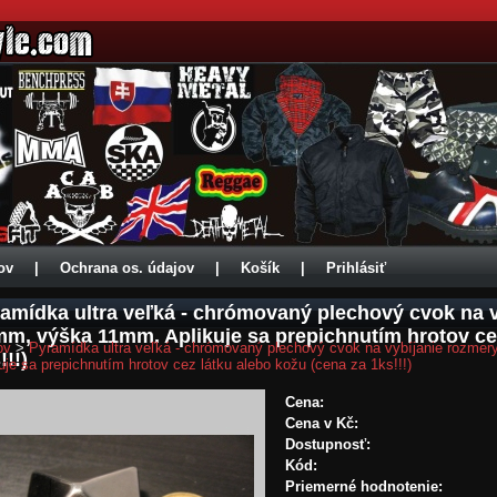
ov
|
Ochrana os. údajov
|
Košík
|
Prihlásiť
amídka ultra veľká - chrómovaný plechový cvok na v
m, výška 11mm. Aplikuje sa prepichnutím hrotov cez
ov
>
Pyramídka ultra veľká - chrómovaný plechový cvok na vybíjanie rozme
!!!)
uje sa prepichnutím hrotov cez látku alebo kožu (cena za 1ks!!!)
Cena:
Cena v Kč:
Dostupnosť:
Kód:
Priemerné hodnotenie: