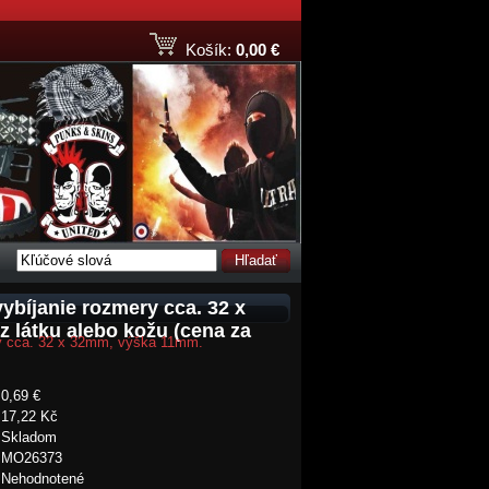
Košík:
0,00 €
Hľadať
ybíjanie rozmery cca. 32 x
 látku alebo kožu (cena za
ry cca. 32 x 32mm, výška 11mm.
0,69 €
17,22 Kč
Skladom
MO26373
Nehodnotené