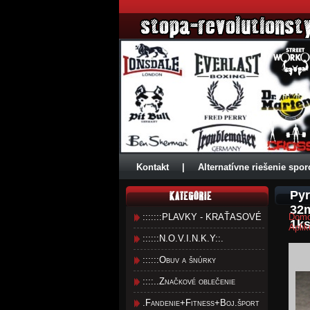
Kontakt
|
Alternatívne riešenie spor
Pyr
32m
:::::::PLAVKY - KRAŤASOVÉ
Dom
1ks
Aplik
::::::N.O.V.I.N.K.Y::.
::::::Obuv a šnúrky
::::..Značkové oblečenie
.Fandenie+Fitness+Boj.šport