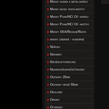
Mikiny hudba a metal-kapely
Mikiny music rock-motívy
Mikiny Punk/HC/ Oi! -kapely
Mikiny Punk/HC/ Oi! -motívy
Mikiny SKA/Reggae/Rasta
mikiny zábavné - humorné
Nášivky
Náramky
Náušnice+piercing
Nohavice/kapsáče/tepláky
Odznaky 25mm
Odznaky veľké 55mm
Okuliare
Opasky
Otvaráky