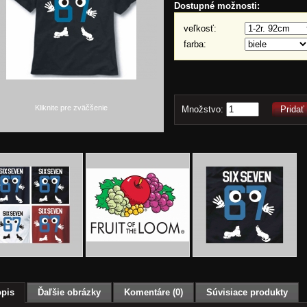
Dostupné možnosti:
veľkosť:
farba:
Kliknite pre zväčšenie
Množstvo:
Pridať
pis
Ďaľšie obrázky
Komentáre (0)
Súvisiace produkty