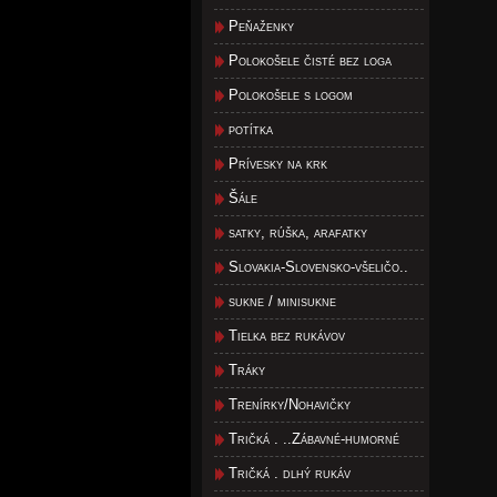
Peňaženky
Polokošele čisté bez loga
Polokošele s logom
potítka
Prívesky na krk
Šále
satky, rúška, arafatky
Slovakia-Slovensko-všeličo..
sukne / minisukne
Tielka bez rukávov
Tráky
Trenírky/Nohavičky
Tričká . ..Zábavné-humorné
Tričká . dlhý rukáv