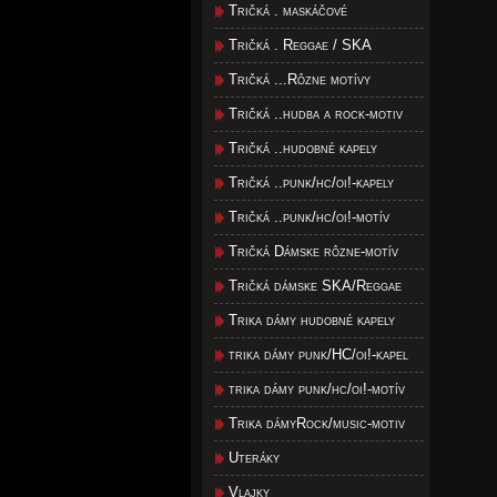
Tričká . maskáčové
Tričká . Reggae / SKA
Tričká ...Rôzne motívy
Tričká ..hudba a rock-motiv
Tričká ..hudobné kapely
Tričká ..punk/hc/oi!-kapely
Tričká ..punk/hc/oi!-motív
Tričká Dámske rôzne-motív
Tričká dámske SKA/Reggae
Trika dámy hudobné kapely
trika dámy punk/HC/oi!-kapel
trika dámy punk/hc/oi!-motív
Trika dámyRock/music-motiv
Uteráky
Vlajky