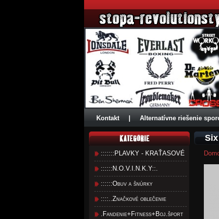
Kontakt
|
Alternatívne riešenie spor
Six
:::::::PLAVKY - KRAŤASOVÉ
Dom
::::::N.O.V.I.N.K.Y::.
::::::Obuv a šnúrky
::::..Značkové oblečenie
.Fandenie+Fitness+Boj.šport