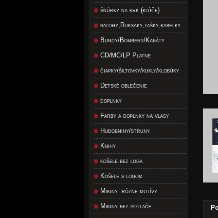
šnúrky na krk (kľúče)
batohy,Ruksaky,tašky,kabelky
Bundy/Bombery/Kabáty
CD/MC/LP Platne
čiapky/šiltovky/kukly/klobúky
Detské oblečenie
doplnky
Farby a doplnky na vlasy
Hudobniny/struny
Knihy
košele bez loga
Košele s logom
Mikiny .rôzne motívy
Mikiny bez potlače
Po