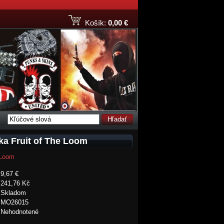
Košík:
0,00 €
Hľadať
čka Fruit of The Loom
 Loom
9,67 €
241,76 Kč
Skladom
MO26015
Nehodnotené