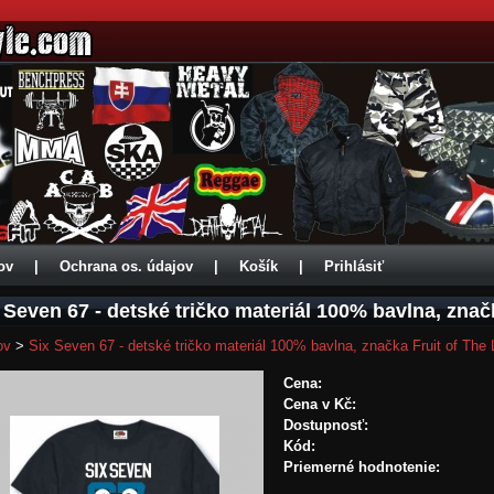
ov
|
Ochrana os. údajov
|
Košík
|
Prihlásiť
 Seven 67 - detské tričko materiál 100% bavlna, zna
ov
>
Six Seven 67 - detské tričko materiál 100% bavlna, značka Fruit of The
Cena:
Cena v Kč:
Dostupnosť:
Kód:
Priemerné hodnotenie: