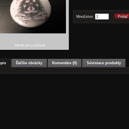
Množstvo:
Pridať
Kliknite pre zväčšenie
pis
Ďaľšie obrázky
Komentáre (0)
Súvisiace produkty