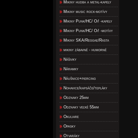
Mikiny hudba a metal-kapely
Mikiny music rock-motívy
Mikiny Punk/HC/ Oi! -kapely
Mikiny Punk/HC/ Oi! -motívy
Mikiny SKA/Reggae/Rasta
mikiny zábavné - humorné
Nášivky
Náramky
Náušnice+piercing
Nohavice/kapsáče/tepláky
Odznaky 25mm
Odznaky veľké 55mm
Okuliare
Opasky
Otvaráky