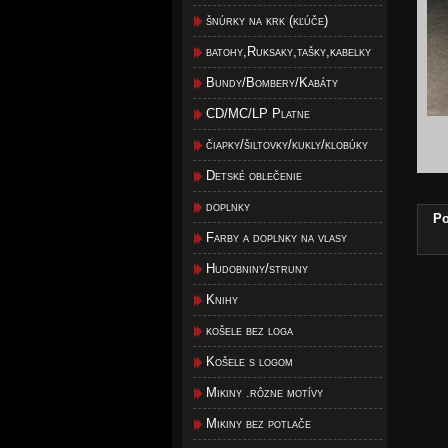
šnúrky na krk (kľúče)
batohy,Ruksaky,tašky,kabelky
Bundy/Bombery/Kabáty
CD/MC/LP Platne
čiapky/šiltovky/kukly/klobúky
Detské oblečenie
doplnky
Po
Farby a doplnky na vlasy
Hudobniny/struny
Knihy
košele bez loga
Košele s logom
Mikiny .rôzne motívy
Mikiny bez potlače