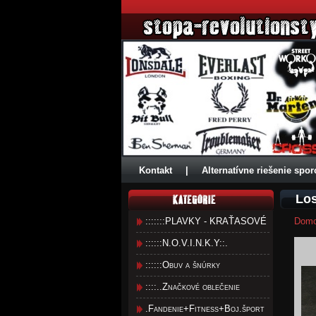
Kontakt
|
Alternatívne riešenie spor
Lo
:::::::PLAVKY - KRAŤASOVÉ
Dom
::::::N.O.V.I.N.K.Y::.
::::::Obuv a šnúrky
::::..Značkové oblečenie
.Fandenie+Fitness+Boj.šport