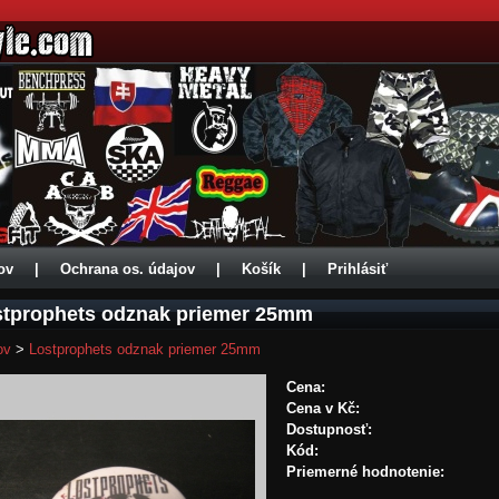
ov
|
Ochrana os. údajov
|
Košík
|
Prihlásiť
stprophets odznak priemer 25mm
ov
>
Lostprophets odznak priemer 25mm
Cena:
Cena v Kč:
Dostupnosť:
Kód:
Priemerné hodnotenie: