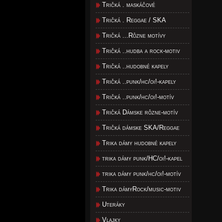
Tričká . maskáčové
Tričká . Reggae / SKA
Tričká ...Rôzne motívy
Tričká ..hudba a rock-motiv
Tričká ..hudobné kapely
Tričká ..punk/hc/oi!-kapely
Tričká ..punk/hc/oi!-motív
Tričká Dámske rôzne-motív
Tričká dámske SKA/Reggae
Trika dámy hudobné kapely
trika dámy punk/HC/oi!-kapel
trika dámy punk/hc/oi!-motív
Trika dámyRock/music-motiv
Uteráky
Vlajky