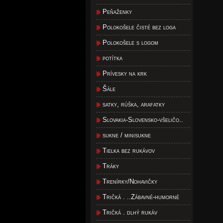
Peňaženky
Polokošele čisté bez loga
Polokošele s logom
potítka
Prívesky na krk
Šále
satky, rúška, arafatky
Slovakia-Slovensko-všeličo..
sukne / minisukne
Tielka bez rukávov
Tráky
Trenírky/Nohavičky
Tričká . ..Zábavné-humorné
Tričká . dlhý rukáv