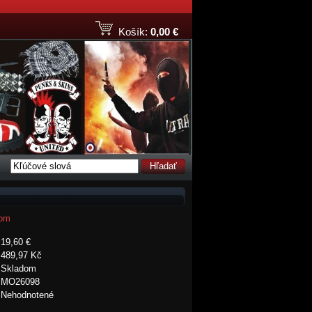
Košík:
0,00 €
Hľadať
gom
19,60 €
489,97 Kč
Skladom
MO26098
Nehodnotené