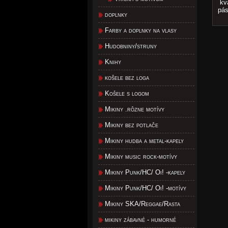
kva
pás
doplnky
Farby a doplnky na vlasy
Hudobniny/struny
Knihy
košele bez loga
Košele s logom
Mikiny .rôzne motívy
Mikiny bez potlače
Mikiny hudba a metal-kapely
Mikiny music rock-motívy
Mikiny Punk/HC/ Oi! -kapely
Mikiny Punk/HC/ Oi! -motívy
Mikiny SKA/Reggae/Rasta
mikiny zábavné - humorné