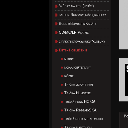
šnúrky na krk (kľúče)
batohy,Ruksaky,tašky,kabelky
Bundy/Bombery/Kabáty
CD/MC/LP Platne
čiapky/šiltovky/kukly/klobúky
Detské oblečenie
mikiny
nohavice/tepláky
rôzne
Tričká .sport fan
Tričká Humorné
tričká punk-HC-Oi!
Tričká Reggae-SKA
Po
tričká rock-metal-music
Tričká s motívom