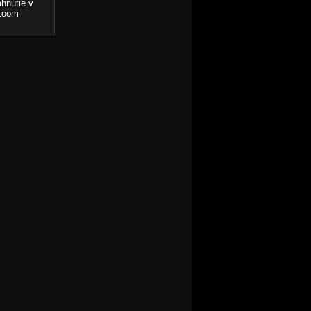
hnutie v
 Loom