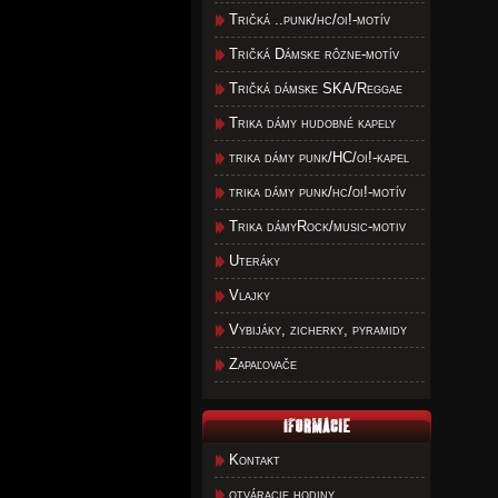
Tričká ..punk/hc/oi!-motív
Tričká Dámske rôzne-motív
Tričká dámske SKA/Reggae
Trika dámy hudobné kapely
trika dámy punk/HC/oi!-kapel
trika dámy punk/hc/oi!-motív
Trika dámyRock/music-motiv
Uteráky
Vlajky
Vybijáky, zicherky, pyramidy
Zapaľovače
Kontakt
otváracie hodiny