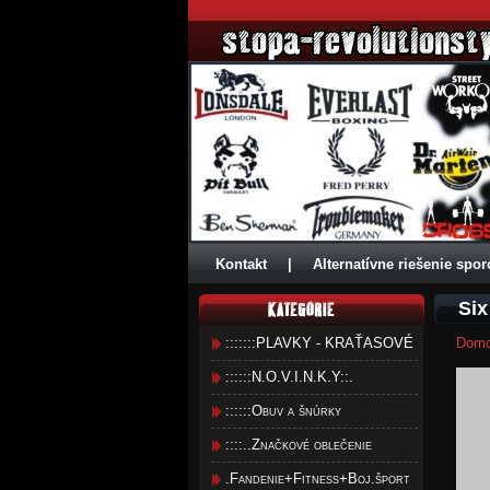
Kontakt
|
Alternatívne riešenie spor
Six
:::::::PLAVKY - KRAŤASOVÉ
Dom
::::::N.O.V.I.N.K.Y::.
::::::Obuv a šnúrky
::::..Značkové oblečenie
.Fandenie+Fitness+Boj.šport