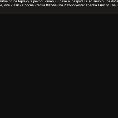
litné hrubé tepláky s pevnou gumou v páse aj naspodu a so šnúrkou na dotia
e, dve klasické bočné vrecká 80%bavlna 20%polyester značka Fruit of The