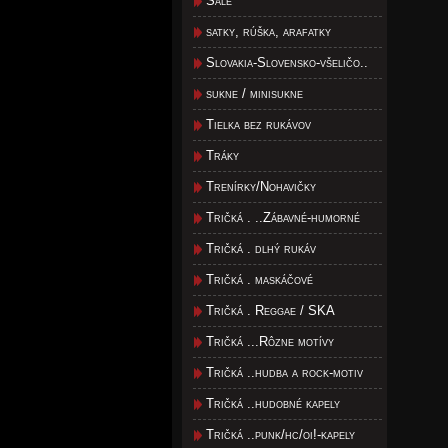
Šále
satky, rúška, arafatky
Slovakia-Slovensko-všeličo..
sukne / minisukne
Tielka bez rukávov
Tráky
Trenírky/Nohavičky
Tričká . ..Zábavné-humorné
Tričká . dlhý rukáv
Tričká . maskáčové
Tričká . Reggae / SKA
Tričká ...Rôzne motívy
Tričká ..hudba a rock-motiv
Tričká ..hudobné kapely
Tričká ..punk/hc/oi!-kapely