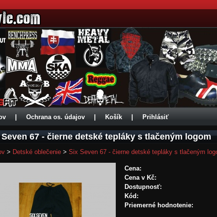
ov
|
Ochrana os. údajov
|
Košík
|
Prihlásiť
 Seven 67 - čierne detské tepláky s tlačeným logom
ov
>
Detské oblečenie
>
Six Seven 67 - čierne detské tepláky s tlačeným lo
Cena:
Cena v Kč:
Dostupnosť:
Kód:
Priemerné hodnotenie: