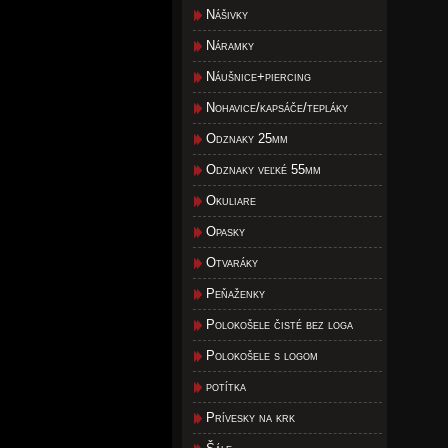
Nášivky
Náramky
Náušnice+piercing
Nohavice/kapsáče/tepláky
Odznaky 25mm
Odznaky veľké 55mm
Okuliare
Opasky
Otvaráky
Peňaženky
Polokošele čisté bez loga
Polokošele s logom
potítka
Prívesky na krk