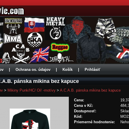
ov
|
Ochrana os. údajov
|
Košík
|
Prihlásiť
.A.B. pánska mikina bez kapuce
ov
>
Mikiny Punk/HC/ Oi! -motívy
>
A.C.A.B. pánska mikina bez kapuce
Cena:
19,3
Cena v Kč:
484,
Dostupnosť:
Skla
Kód:
MO2
Priemerné hodnotenie:
Neho