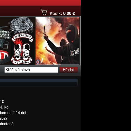
Košík:
0,00 €
Hľadať
7 €
31 Kč
dom do 2-14 dní
2627
dnotené