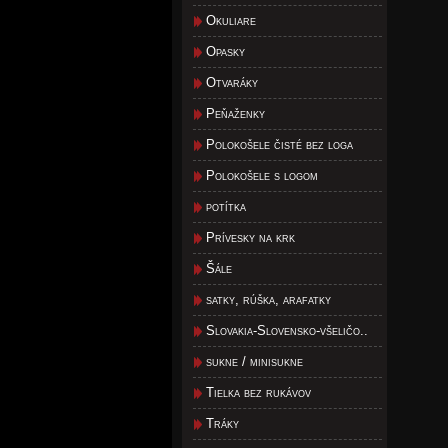
Okuliare
Opasky
Otvaráky
Peňaženky
Polokošele čisté bez loga
Polokošele s logom
potítka
Prívesky na krk
Šále
satky, rúška, arafatky
Slovakia-Slovensko-všeličo..
sukne / minisukne
Tielka bez rukávov
Tráky