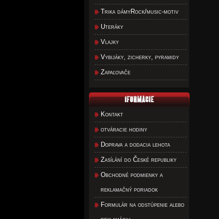
Trika dámyRock/music-motiv
Uteráky
Vlajky
Vybijáky, zicherky, pyramidy
Zapaľovače
Kontakt
otváracie hodiny
Doprava a dodacia lehota
Zasílání do České republiky
Obchodné podmienky a
reklamačný poriadok
Formulár na odstúpenie alebo