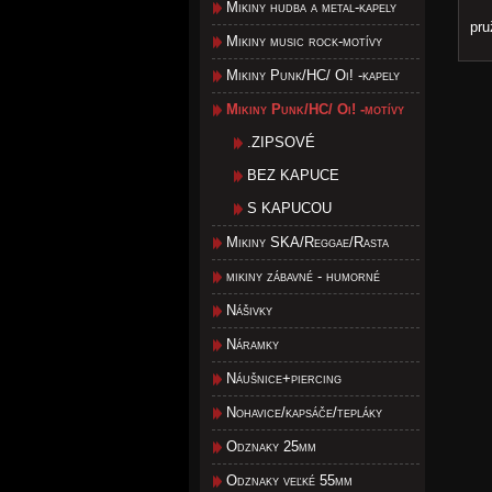
Mikiny hudba a metal-kapely
pru
Mikiny music rock-motívy
Mikiny Punk/HC/ Oi! -kapely
Mikiny Punk/HC/ Oi! -motívy
.ZIPSOVÉ
BEZ KAPUCE
S KAPUCOU
Mikiny SKA/Reggae/Rasta
mikiny zábavné - humorné
Nášivky
Náramky
Náušnice+piercing
Nohavice/kapsáče/tepláky
Odznaky 25mm
Odznaky veľké 55mm