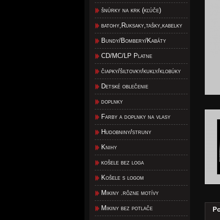
šnúrky na krk (kľúče)
batohy,Ruksaky,tašky,kabelky
Bundy/Bombery/Kabáty
CD/MC/LP Platne
čiapky/šiltovky/kukly/klobúky
Detské oblečenie
doplnky
Farby a doplnky na vlasy
Hudobniny/struny
Knihy
košele bez loga
Košele s logom
Mikiny .rôzne motívy
Mikiny bez potlače
Po