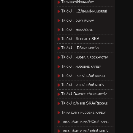
Trenírky/Nohavičky
Tričká . ..Zábavné-humorné
Tričká . dlhý rukáv
Tričká . maskáčové
Tričká . Reggae / SKA
Tričká ...Rôzne motívy
Tričká ..hudba a rock-motiv
Tričká ..hudobné kapely
Tričká ..punk/hc/oi!-kapely
Tričká ..punk/hc/oi!-motív
Tričká Dámske rôzne-motív
Tričká dámske SKA/Reggae
Trika dámy hudobné kapely
trika dámy punk/HC/oi!-kapel
trika dámy punk/hc/oi!-motív