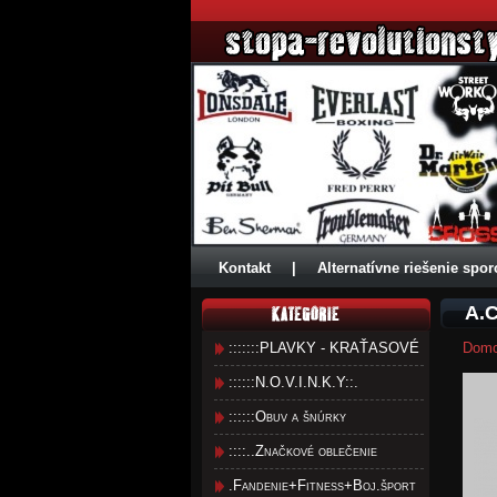
Kontakt
|
Alternatívne riešenie spor
A.C
:::::::PLAVKY - KRAŤASOVÉ
Dom
::::::N.O.V.I.N.K.Y::.
::::::Obuv a šnúrky
::::..Značkové oblečenie
.Fandenie+Fitness+Boj.šport