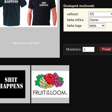
Dostupné možnosti:
veľkosť:
farba trička:
farba loga:
Kliknite pre zväčšenie
Množstvo:
Pridať