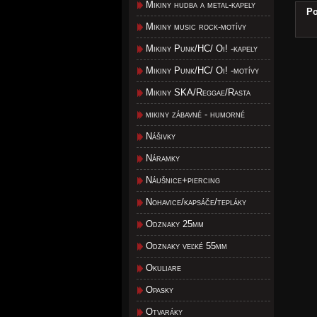
Mikiny hudba a metal-kapely
Po
Mikiny music rock-motívy
Mikiny Punk/HC/ Oi! -kapely
Mikiny Punk/HC/ Oi! -motívy
Mikiny SKA/Reggae/Rasta
mikiny zábavné - humorné
Nášivky
Náramky
Náušnice+piercing
Nohavice/kapsáče/tepláky
Odznaky 25mm
Odznaky veľké 55mm
Okuliare
Opasky
Otvaráky