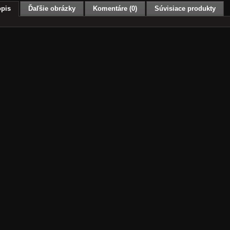
pis
Ďaľšie obrázky
Komentáre (0)
Súvisiace produkty