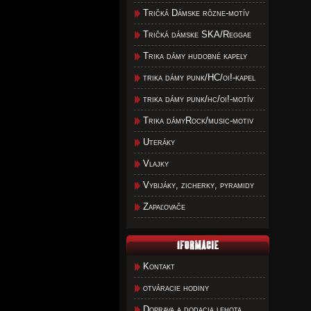
Tričká Dámske rôzne-motív
Tričká dámske SKA/Reggae
Trika dámy hudobné kapely
trika dámy punk/HC/oi!-kapel
trika dámy punk/hc/oi!-motív
Trika dámyRock/music-motiv
Uteráky
Vlajky
Vybijáky, zicherky, pyramidy
Zapaľovače
Kontakt
otváracie hodiny
Doprava a dodacia lehota