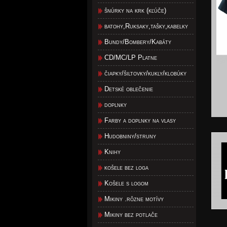
šnúrky na krk (kľúče)
batohy,Ruksaky,tašky,kabelky
Bundy/Bombery/Kabáty
CD/MC/LP Platne
čiapky/šiltovky/kukly/klobúky
Detské oblečenie
doplnky
Farby a doplnky na vlasy
Hudobniny/struny
Knihy
košele bez loga
Košele s logom
Mikiny .rôzne motívy
Mikiny bez potlače