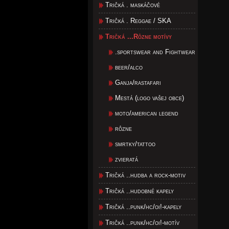
Tričká . maskáčové
Tričká . Reggae / SKA
Tričká ...Rôzne motívy
.sportswear and Fightwear
beer/alco
Ganja/rastafari
Mestá (logo vašej obce)
moto/american legend
rôzne
smrtky/tattoo
zvieratá
Tričká ..hudba a rock-motiv
Tričká ..hudobné kapely
Tričká ..punk/hc/oi!-kapely
Tričká ..punk/hc/oi!-motív