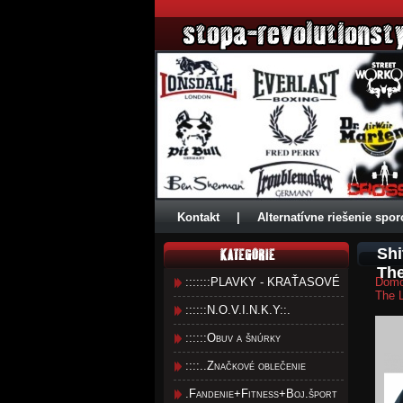
Kontakt
|
Alternatívne riešenie spor
Shi
Th
:::::::PLAVKY - KRAŤASOVÉ
Dom
The 
::::::N.O.V.I.N.K.Y::.
::::::Obuv a šnúrky
::::..Značkové oblečenie
.Fandenie+Fitness+Boj.šport