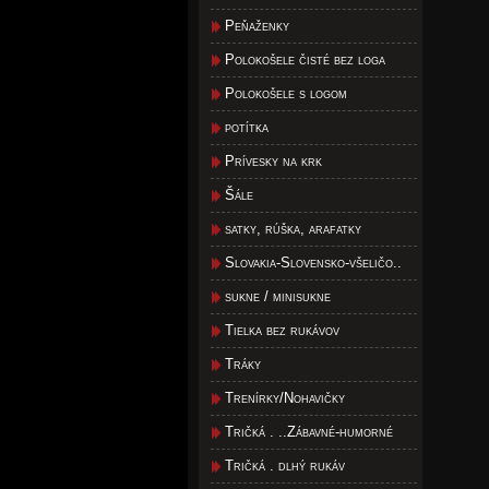
Peňaženky
Polokošele čisté bez loga
Polokošele s logom
potítka
Prívesky na krk
Šále
satky, rúška, arafatky
Slovakia-Slovensko-všeličo..
sukne / minisukne
Tielka bez rukávov
Tráky
Trenírky/Nohavičky
Tričká . ..Zábavné-humorné
Tričká . dlhý rukáv