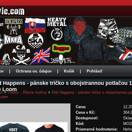
ov
|
Ochrana os. údajov
|
Košík
|
Prihlásiť
t Happens - pánske tričko s obojstrannou potlačou 
e Loom
ov
>
Tričká ...Rôzne motívy
>
Shit Happens - pánske tričko s obojstrannou p
Loom
Cena:
12,2
Cena v Kč:
304,
Dostupnosť:
Skla
Kód:
MO2
Priemerné hodnotenie:
Neho