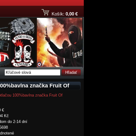
Košík:
0,00 €
Hľadať
100%bavlna značka Fruit Of
otlačou 100%bavlna značka Fruit Of
0 €
94 Kč
dom do 2-14 dní
5698
dnotené