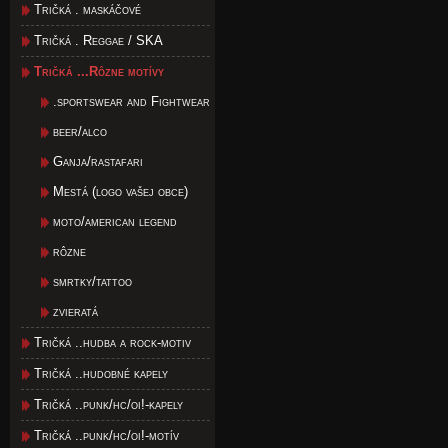
Tričká . maskáčové
Tričká . Reggae / SKA
Tričká ...Rôzne motívy
.sportswear and Fightwear
beer/alco
Ganja/rastafari
Mestá (logo vašej obce)
moto/american legend
rôzne
smrtky/tattoo
zvieratá
Tričká ..hudba a rock-motiv
Tričká ..hudobné kapely
Tričká ..punk/hc/oi!-kapely
Tričká ..punk/hc/oi!-motív