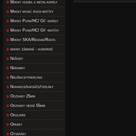
Mikiny hudba a metal-kapely
Mikiny music rock-motívy
Mikiny Punk/HC/ Oi! -kapely
Mikiny Punk/HC/ Oi! -motívy
Mikiny SKA/Reggae/Rasta
mikiny zábavné - humorné
Nášivky
Náramky
Náušnice+piercing
Nohavice/kapsáče/tepláky
Odznaky 25mm
Odznaky veľké 55mm
Okuliare
Opasky
Otvaráky