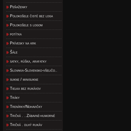
Peňaženky
Polokošele čisté bez loga
Polokošele s logom
potítka
Prívesky na krk
Šále
satky, rúška, arafatky
Slovakia-Slovensko-všeličo..
sukne / minisukne
Tielka bez rukávov
Tráky
Trenírky/Nohavičky
Tričká . ..Zábavné-humorné
Tričká . dlhý rukáv