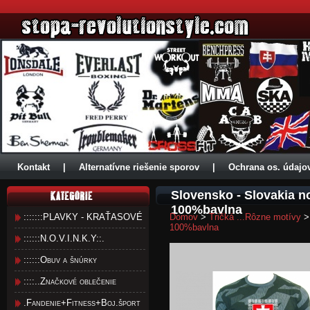
Kontakt
|
Alternatívne riešenie sporov
|
Ochrana os. údajo
Slovensko - Slovakia 
100%bavlna
:::::::PLAVKY - KRAŤASOVÉ
Domov
>
Tričká ...Rôzne motívy
100%bavlna
::::::N.O.V.I.N.K.Y::.
::::::Obuv a šnúrky
::::..Značkové oblečenie
.Fandenie+Fitness+Boj.šport