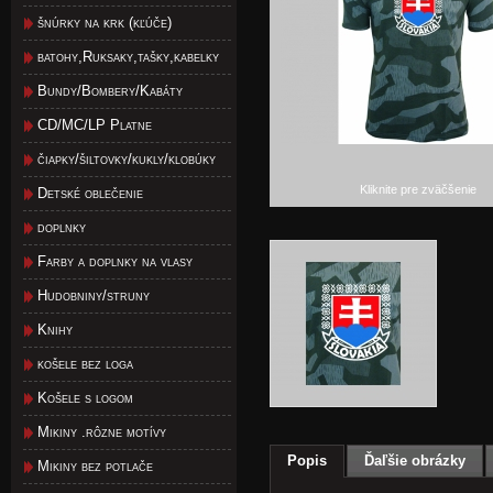
šnúrky na krk (kľúče)
batohy,Ruksaky,tašky,kabelky
Bundy/Bombery/Kabáty
CD/MC/LP Platne
čiapky/šiltovky/kukly/klobúky
Kliknite pre zväčšenie
Detské oblečenie
doplnky
Farby a doplnky na vlasy
Hudobniny/struny
Knihy
košele bez loga
Košele s logom
Mikiny .rôzne motívy
Popis
Ďaľšie obrázky
Mikiny bez potlače