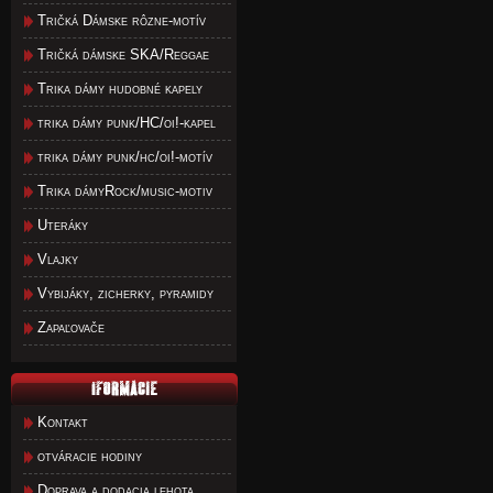
Tričká Dámske rôzne-motív
Tričká dámske SKA/Reggae
Trika dámy hudobné kapely
trika dámy punk/HC/oi!-kapel
trika dámy punk/hc/oi!-motív
Trika dámyRock/music-motiv
Uteráky
Vlajky
Vybijáky, zicherky, pyramidy
Zapaľovače
Kontakt
otváracie hodiny
Doprava a dodacia lehota