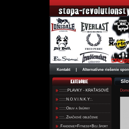
Kontakt
|
Alternatívne riešenie spor
Slo
:::::::PLAVKY - KRAŤASOVÉ
Dom
::::::N.O.V.I.N.K.Y::.
::::::Obuv a šnúrky
::::..Značkové oblečenie
.Fandenie+Fitness+Boj.šport