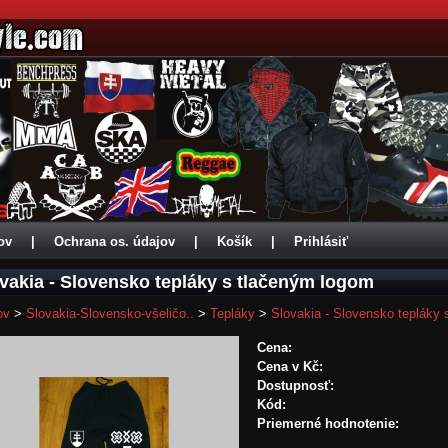
ov
|
Ochrana os. údajov
|
Košík
|
Prihlásiť
vakia - Slovensko tepláky s tlačeným logom
ov
>
Slovakia-Slovensko-všeličo..
>
Tepláky
>
Slovakia - Slovensko tepláky
Cena:
Cena v Kč:
Dostupnosť:
Kód:
Priemerné hodnotenie: