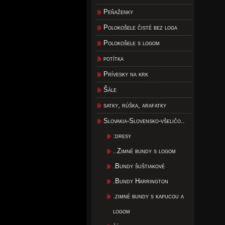
Peňaženky
Polokošele čisté bez loga
Polokošele s logom
potítka
Prívesky na krk
Šále
satky, rúška, arafatky
Slovakia-Slovensko-všeličo..
:dresy
..Zimné bundy s logom
.Bundy šuštiakové
.Bundy Harrington
.zimné bundy s kapucou a
logom