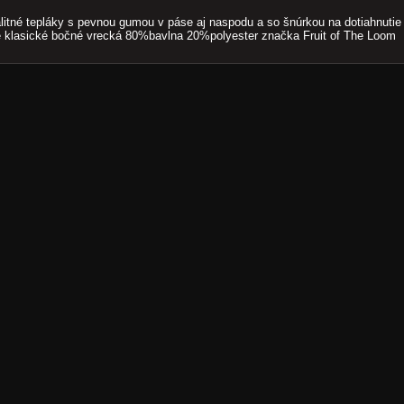
litné tepláky s pevnou gumou v páse aj naspodu a so šnúrkou na dotiahnutie
 klasické bočné vrecká 80%bavlna 20%polyester značka Fruit of The Loom