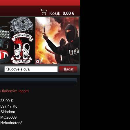
Košík:
0,00 €
Hľadať
 s tlačeným logom
23,90 €
597,47 Kč
Skladom
MO26009
Nehodnotené