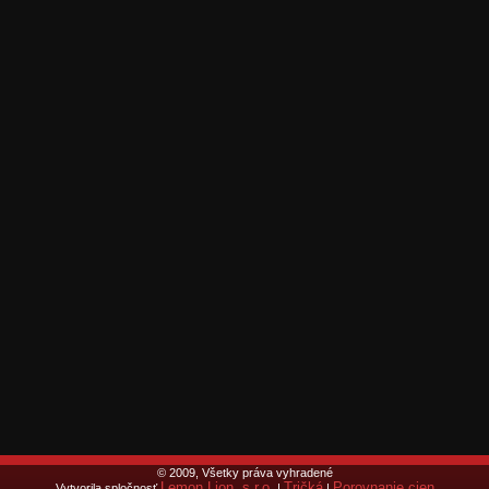
© 2009, Všetky práva vyhradené
Lemon Lion, s.r.o.
Tričká
Porovnanie cien
Vytvorila spločnosť
|
|