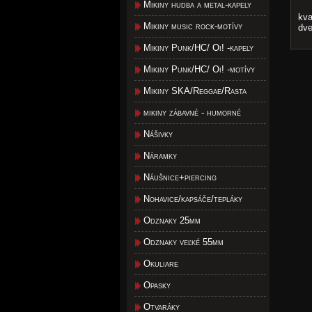
Mikiny hudba a metal-kapely
kva
Mikiny music rock-motívy
dve
Mikiny Punk/HC/ Oi! -kapely
Mikiny Punk/HC/ Oi! -motívy
Mikiny SKA/Reggae/Rasta
mikiny zábavné - humorné
Nášivky
Náramky
Náušnice+piercing
Nohavice/kapsáče/tepláky
Odznaky 25mm
Odznaky veľké 55mm
Okuliare
Opasky
Otvaráky