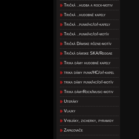
Tričká ..hudba a rock-motiv
Tričká ..hudobné kapely
Tričká ..punk/hc/oi!-kapely
Tričká ..punk/hc/oi!-motív
Tričká Dámske rôzne-motív
Tričká dámske SKA/Reggae
Trika dámy hudobné kapely
trika dámy punk/HC/oi!-kapel
trika dámy punk/hc/oi!-motív
Trika dámyRock/music-motiv
Uteráky
Vlajky
Vybijáky, zicherky, pyramidy
Zapaľovače