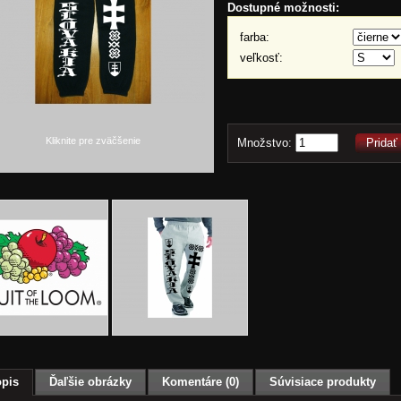
Dostupné možnosti:
farba:
veľkosť:
Kliknite pre zväčšenie
Množstvo:
Pridať
pis
Ďaľšie obrázky
Komentáre (0)
Súvisiace produkty