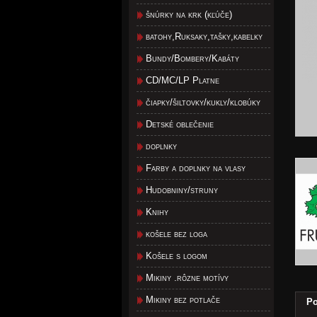
šnúrky na krk (kľúče)
batohy,Ruksaky,tašky,kabelky
Bundy/Bombery/Kabáty
CD/MC/LP Platne
čiapky/šiltovky/kukly/klobúky
Detské oblečenie
doplnky
Farby a doplnky na vlasy
Hudobniny/struny
Knihy
košele bez loga
Košele s logom
Mikiny .rôzne motívy
Mikiny bez potlače
Po