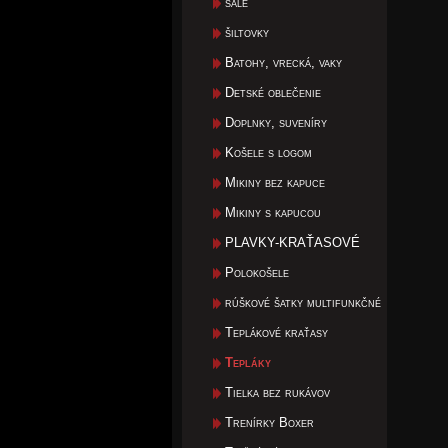
šále
šiltovky
Batohy, vrecká, vaky
Detské oblečenie
Doplnky, suveníry
Košele s logom
Mikiny bez kapuce
Mikiny s kapucou
PLAVKY-KRAŤASOVÉ
Polokošele
rúškové šatky multifunkčné
Teplákové kraťasy
Tepláky
Tielka bez rukávov
Trenírky Boxer