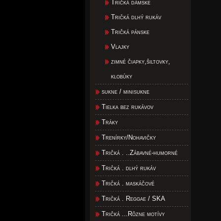
Tričká dámske
Tričká dlhý rukáv
Tričká pánske
Vlajky
zimné čiapky,šiltovky,
klobúky
sukne / minisukne
Tielka bez rukávov
Tráky
Trenírky/Nohavičky
Tričká . ..Zábavné-humorné
Tričká . dlhý rukáv
Tričká . maskáčové
Tričká . Reggae / SKA
Tričká ...Rôzne motívy