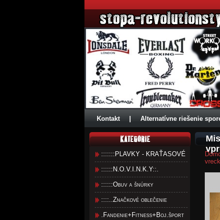
Kontakt
|
Alternatívne riešenie spor
Mis
vp
:::::::PLAVKY - KRAŤASOVÉ
Dom
vrec
::::::N.O.V.I.N.K.Y::.
::::::Obuv a šnúrky
::::..Značkové oblečenie
.Fandenie+Fitness+Boj.šport