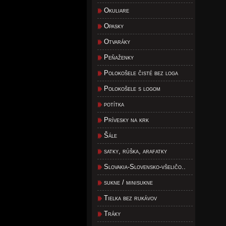
Okuliare
Opasky
Otvaráky
Peňaženky
Polokošele čisté bez loga
Polokošele s logom
potítka
Prívesky na krk
Šále
satky, rúška, arafatky
Slovakia-Slovensko-všeličo..
sukne / minisukne
Tielka bez rukávov
Tráky