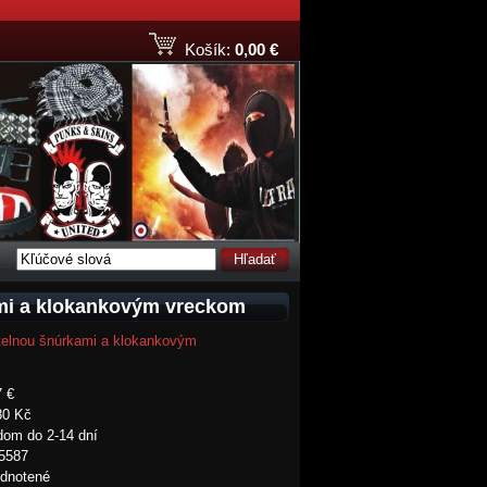
Košík:
0,00 €
Hľadať
kami a klokankovým vreckom
nutelnou šnúrkami a klokankovým
7 €
80 Kč
dom do 2-14 dní
5587
dnotené