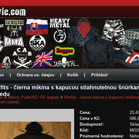
ov
|
Ochrana os. údajov
|
Košík
|
Prihlásiť
fits - čierna mikina s kapucou stiahnutelnou šnúr
redu
ov
>
Mikiny Punk/HC/ Oi! -kapely
>
Misfits - čierna mikina s kapucou stiah
kom vpredu
Cena:
23,4
Cena v Kč:
586,
Dostupnosť:
Skla
Kód:
MO2
Priemerné hodnotenie:
Neho