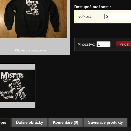
Dostupné možnosti:
veľkosť:
Množstvo:
Pridať
Kliknite pre zväčšenie
pis
Ďaľšie obrázky
Komentáre (0)
Súvisiace produkty