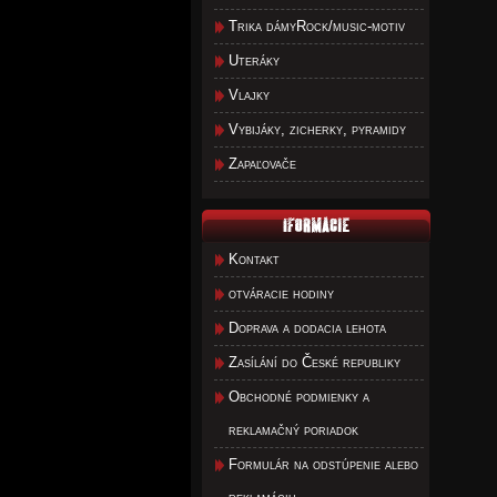
Trika dámyRock/music-motiv
Uteráky
Vlajky
Vybijáky, zicherky, pyramidy
Zapaľovače
Kontakt
otváracie hodiny
Doprava a dodacia lehota
Zasílání do České republiky
Obchodné podmienky a
reklamačný poriadok
Formulár na odstúpenie alebo