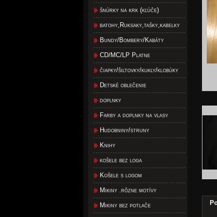
šnúrky na krk (kľúče)
batohy,Ruksaky,tašky,kabelky
Bundy/Bombery/Kabáty
CD/MC/LP Platne
čiapky/šiltovky/kukly/klobúky
Detské oblečenie
doplnky
Farby a doplnky na vlasy
Hudobniny/struny
Knihy
košele bez loga
Košele s logom
Mikiny .rôzne motívy
Po
Mikiny bez potlače