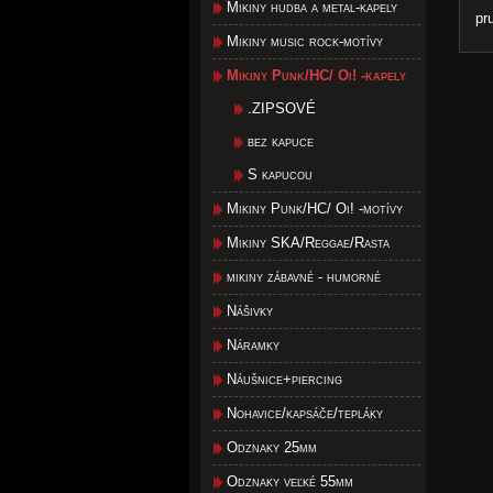
Mikiny hudba a metal-kapely
pru
Mikiny music rock-motívy
Mikiny Punk/HC/ Oi! -kapely
.ZIPSOVÉ
bez kapuce
S kapucou
Mikiny Punk/HC/ Oi! -motívy
Mikiny SKA/Reggae/Rasta
mikiny zábavné - humorné
Nášivky
Náramky
Náušnice+piercing
Nohavice/kapsáče/tepláky
Odznaky 25mm
Odznaky veľké 55mm