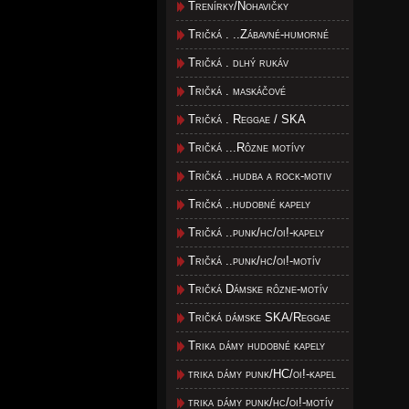
Trenírky/Nohavičky
Tričká . ..Zábavné-humorné
Tričká . dlhý rukáv
Tričká . maskáčové
Tričká . Reggae / SKA
Tričká ...Rôzne motívy
Tričká ..hudba a rock-motiv
Tričká ..hudobné kapely
Tričká ..punk/hc/oi!-kapely
Tričká ..punk/hc/oi!-motív
Tričká Dámske rôzne-motív
Tričká dámske SKA/Reggae
Trika dámy hudobné kapely
trika dámy punk/HC/oi!-kapel
trika dámy punk/hc/oi!-motív