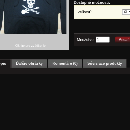
Dostupné možnosti:
veľkosť:
Množstvo:
Pridať
Kliknite pre zväčšenie
pis
Ďaľšie obrázky
Komentáre (0)
Súvisiace produkty