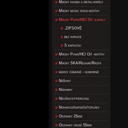
Mikiny hudba a metal-kapely
Mikiny music rock-motívy
Mikiny Punk/HC/ Oi! -kapely
.ZIPSOVÉ
bez kapuce
S kapucou
Mikiny Punk/HC/ Oi! -motívy
Mikiny SKA/Reggae/Rasta
mikiny zábavné - humorné
Nášivky
Náramky
Náušnice+piercing
Nohavice/kapsáče/tepláky
Odznaky 25mm
Odznaky veľké 55mm