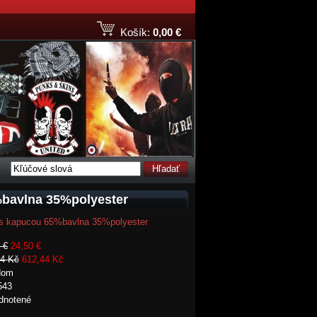
Košík:
0,00 €
Hľadať
%bavlna 35%polyester
a s kapucou 65%bavlna 35%polyester
 €
24,50 €
94 Kč
612,44 Kč
dom
543
dnotené