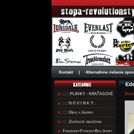
Kontakt
|
Alternatívne riešenie spor
Ede
:::::::PLAVKY - KRAŤASOVÉ
Dom
::::::N.O.V.I.N.K.Y::.
::::::Obuv a šnúrky
::::..Značkové oblečenie
.Fandenie+Fitness+Boj.šport