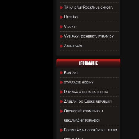
Trika dámyRock/music-motiv
Uteráky
Vlajky
Vybijáky, zicherky, pyramidy
Zapaľovače
Kontakt
otváracie hodiny
Doprava a dodacia lehota
Zasílání do České republiky
Obchodné podmienky a
reklamačný poriadok
Formulár na odstúpenie alebo