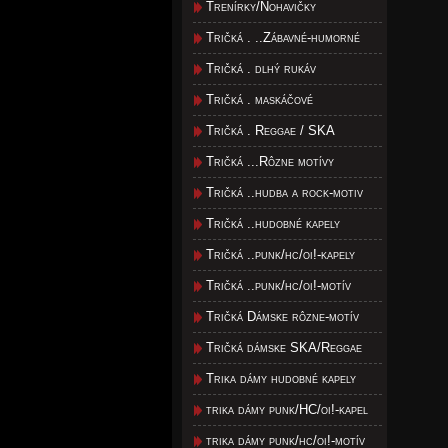
Trenírky/Nohavičky
Tričká . ..Zábavné-humorné
Tričká . dlhý rukáv
Tričká . maskáčové
Tričká . Reggae / SKA
Tričká ...Rôzne motívy
Tričká ..hudba a rock-motiv
Tričká ..hudobné kapely
Tričká ..punk/hc/oi!-kapely
Tričká ..punk/hc/oi!-motív
Tričká Dámske rôzne-motív
Tričká dámske SKA/Reggae
Trika dámy hudobné kapely
trika dámy punk/HC/oi!-kapel
trika dámy punk/hc/oi!-motív