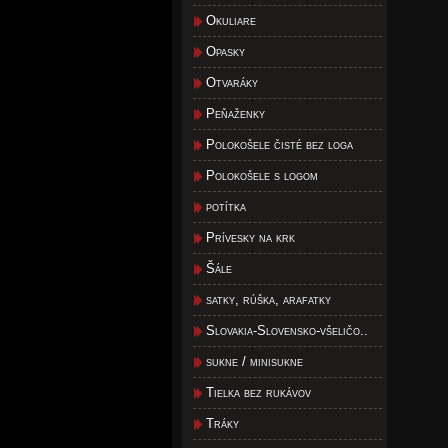
Okuliare
Opasky
Otvaráky
Peňaženky
Polokošele čisté bez loga
Polokošele s logom
potítka
Prívesky na krk
Šále
satky, rúška, arafatky
Slovakia-Slovensko-všeličo..
sukne / minisukne
Tielka bez rukávov
Tráky