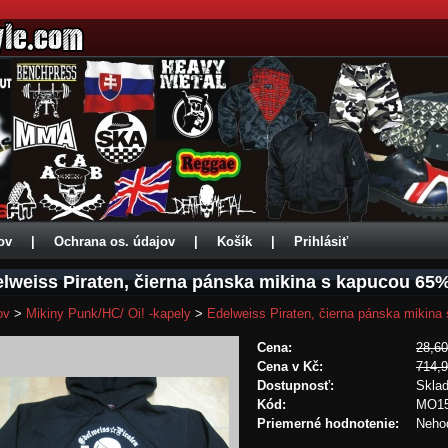
ov
|
Ochrana os. údajov
|
Košík
|
Prihlásiť
lweiss Piraten, čierna pánska mikina s kapucou 65
ov
>
Mikiny Punk/HC/ Oi! -kapely
>
Edelweiss Piraten, čierna pánska mikin
Cena:
28,60
Cena v Kč:
714,
Dostupnosť:
Skla
Kód:
MO1
Priemerné hodnotenie:
Neho