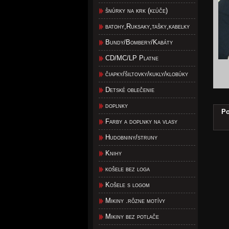
šnúrky na krk (kľúče)
batohy,Ruksaky,tašky,kabelky
Bundy/Bombery/Kabáty
CD/MC/LP Platne
čiapky/šiltovky/kukly/klobúky
Detské oblečenie
doplnky
Po
Farby a doplnky na vlasy
Hudobniny/struny
Knihy
košele bez loga
Košele s logom
Mikiny .rôzne motívy
Mikiny bez potlače