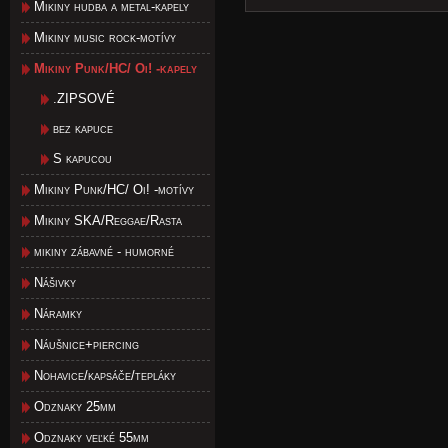
Mikiny hudba a metal-kapely
Mikiny music rock-motívy
Mikiny Punk/HC/ Oi! -kapely
.ZIPSOVÉ
bez kapuce
S kapucou
Mikiny Punk/HC/ Oi! -motívy
Mikiny SKA/Reggae/Rasta
mikiny zábavné - humorné
Nášivky
Náramky
Náušnice+piercing
Nohavice/kapsáče/tepláky
Odznaky 25mm
Odznaky veľké 55mm