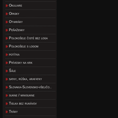
Okuliare
Opasky
Otvaráky
Peňaženky
Polokošele čisté bez loga
Polokošele s logom
potítka
Prívesky na krk
Šále
satky, rúška, arafatky
Slovakia-Slovensko-všeličo..
sukne / minisukne
Tielka bez rukávov
Tráky