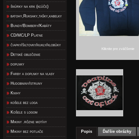
šnúrky na krk (kľúče)
batohy,Ruksaky,tašky,kabelky
Bundy/Bombery/Kabáty
CD/MC/LP Platne
čiapky/šiltovky/kukly/klobúky
Kliknite pre zväčšenie
Detské oblečenie
doplnky
Farby a doplnky na vlasy
Hudobniny/struny
Knihy
košele bez loga
Košele s logom
Mikiny .rôzne motívy
Mikiny bez potlače
Popis
Ďaľšie obrázky