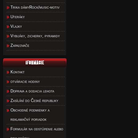
Trika dámyRock/music-motiv
Uteráky
Vlajky
Vybijáky, zicherky, pyramidy
Zapaľovače
Kontakt
otváracie hodiny
Doprava a dodacia lehota
Zasílání do České republiky
Obchodné podmienky a
reklamačný poriadok
Formulár na odstúpenie alebo