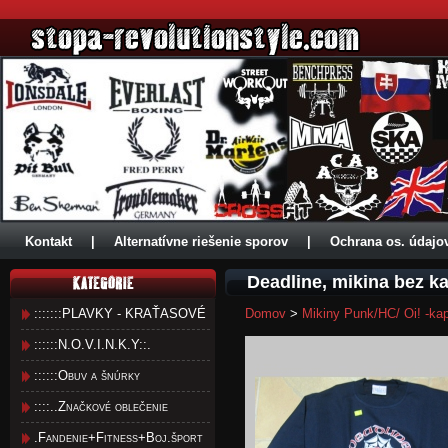
Kontakt
|
Alternatívne riešenie sporov
|
Ochrana os. údajo
Deadline, mikina bez 
:::::::PLAVKY - KRAŤASOVÉ
Domov
>
Mikiny Punk/HC/ Oi! -ka
::::::N.O.V.I.N.K.Y::.
::::::Obuv a šnúrky
::::..Značkové oblečenie
.Fandenie+Fitness+Boj.šport