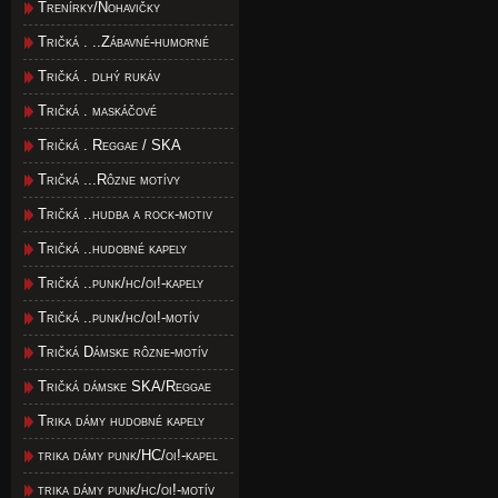
Trenírky/Nohavičky
Tričká . ..Zábavné-humorné
Tričká . dlhý rukáv
Tričká . maskáčové
Tričká . Reggae / SKA
Tričká ...Rôzne motívy
Tričká ..hudba a rock-motiv
Tričká ..hudobné kapely
Tričká ..punk/hc/oi!-kapely
Tričká ..punk/hc/oi!-motív
Tričká Dámske rôzne-motív
Tričká dámske SKA/Reggae
Trika dámy hudobné kapely
trika dámy punk/HC/oi!-kapel
trika dámy punk/hc/oi!-motív