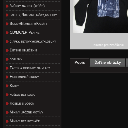
šnúrky na krk (kľúče)
batohy,Ruksaky,tašky,kabelky
Bundy/Bombery/Kabáty
CD/MC/LP Platne
čiapky/šiltovky/kukly/klobúky
Kliknite pre zväčšenie
Detské oblečenie
doplnky
Popis
Ďaľšie obrázky
Farby a doplnky na vlasy
Hudobniny/struny
Knihy
košele bez loga
Košele s logom
Mikiny .rôzne motívy
Mikiny bez potlače