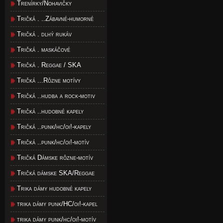
Trenírky/Nohavičky
Tričká . ..Zábavné-humorné
Tričká . dlhý rukáv
Tričká . maskáčové
Tričká . Reggae / SKA
Tričká ...Rôzne motívy
Tričká ..hudba a rock-motiv
Tričká ..hudobné kapely
Tričká ..punk/hc/oi!-kapely
Tričká ..punk/hc/oi!-motív
Tričká Dámske rôzne-motív
Tričká dámske SKA/Reggae
Trika dámy hudobné kapely
trika dámy punk/HC/oi!-kapel
trika dámy punk/hc/oi!-motív