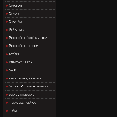
Okuliare
Opasky
Otvaráky
Peňaženky
Polokošele čisté bez loga
Polokošele s logom
potítka
Prívesky na krk
Šále
satky, rúška, arafatky
Slovakia-Slovensko-všeličo..
sukne / minisukne
Tielka bez rukávov
Tráky