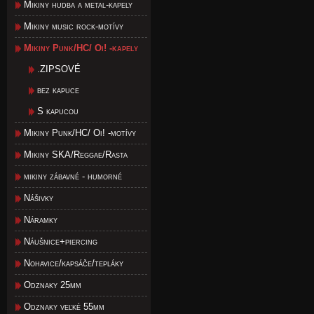
Mikiny hudba a metal-kapely
Mikiny music rock-motívy
Mikiny Punk/HC/ Oi! -kapely
.ZIPSOVÉ
bez kapuce
S kapucou
Mikiny Punk/HC/ Oi! -motívy
Mikiny SKA/Reggae/Rasta
mikiny zábavné - humorné
Nášivky
Náramky
Náušnice+piercing
Nohavice/kapsáče/tepláky
Odznaky 25mm
Odznaky veľké 55mm