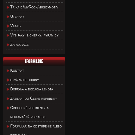
Trika dámyRock/music-motiv
Uteráky
Vlajky
Vybijáky, zicherky, pyramidy
Zapaľovače
Kontakt
otváracie hodiny
Doprava a dodacia lehota
Zasílání do České republiky
Obchodné podmienky a
reklamačný poriadok
Formulár na odstúpenie alebo