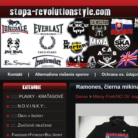
Kontakt
|
Alternatívne riešenie sporov
|
Ochrana os. údajo
Ramones, čierna mikin
:::::::PLAVKY - KRAŤASOVÉ
Domov
>
Mikiny Punk/HC/ Oi! -ka
::::::N.O.V.I.N.K.Y::.
::::::Obuv a šnúrky
::::..Značkové oblečenie
.Fandenie+Fitness+Boj.šport