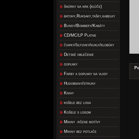
šnúrky na krk (kľúče)
batohy,Ruksaky,tašky,kabelky
Bundy/Bombery/Kabáty
CD/MC/LP Platne
čiapky/šiltovky/kukly/klobúky
Detské oblečenie
doplnky
Po
Farby a doplnky na vlasy
Hudobniny/struny
Knihy
košele bez loga
Košele s logom
Mikiny .rôzne motívy
Mikiny bez potlače