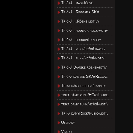
Tričká . maskáčové
Tričká . Reggae / SKA
Tričká ...Rôzne motívy
Tričká ..hudba a rock-motiv
Tričká ..hudobné kapely
Tričká ..punk/hc/oi!-kapely
Tričká ..punk/hc/oi!-motív
Tričká Dámske rôzne-motív
Tričká dámske SKA/Reggae
Trika dámy hudobné kapely
trika dámy punk/HC/oi!-kapel
trika dámy punk/hc/oi!-motív
Trika dámyRock/music-motiv
Uteráky
Vlajky