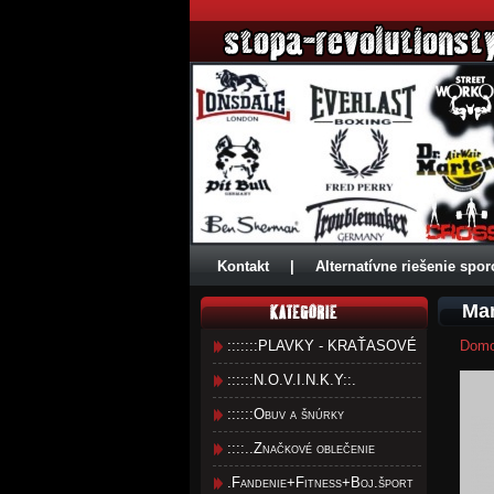
Kontakt
|
Alternatívne riešenie spor
Man
:::::::PLAVKY - KRAŤASOVÉ
Dom
::::::N.O.V.I.N.K.Y::.
::::::Obuv a šnúrky
::::..Značkové oblečenie
.Fandenie+Fitness+Boj.šport