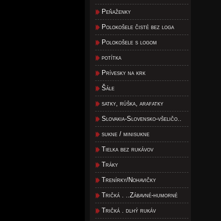
Peňaženky
Polokošele čisté bez loga
Polokošele s logom
potítka
Prívesky na krk
Šále
satky, rúška, arafatky
Slovakia-Slovensko-všeličo..
sukne / minisukne
Tielka bez rukávov
Tráky
Trenírky/Nohavičky
Tričká . ..Zábavné-humorné
Tričká . dlhý rukáv