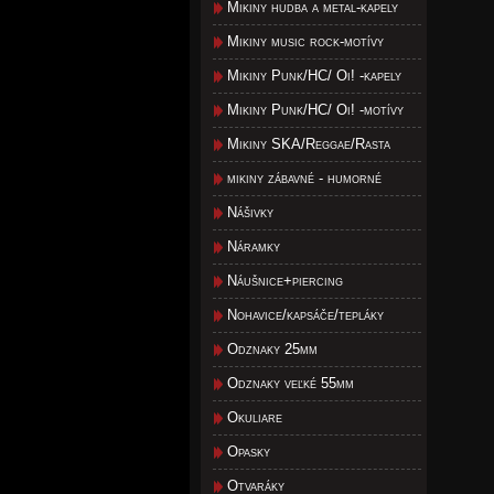
Mikiny hudba a metal-kapely
Mikiny music rock-motívy
Mikiny Punk/HC/ Oi! -kapely
Mikiny Punk/HC/ Oi! -motívy
Mikiny SKA/Reggae/Rasta
mikiny zábavné - humorné
Nášivky
Náramky
Náušnice+piercing
Nohavice/kapsáče/tepláky
Odznaky 25mm
Odznaky veľké 55mm
Okuliare
Opasky
Otvaráky