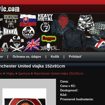
ov
|
Ochrana os. údajov
|
Košík
|
Prihlásiť
chester United vlajka 152x91cm
ov
>
Vlajky
>
športové
>
Manchester United vlajka 152x91cm
Cena:
Cena v Kč:
Dostupnosť:
Kód:
Priemerné hodnotenie: