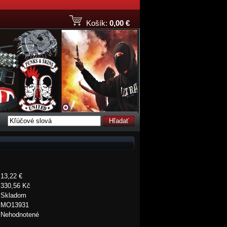
Košík:
0,00 €
Hľadať
13,22 €
330,56 Kč
Skladom
MO13931
Nehodnotené