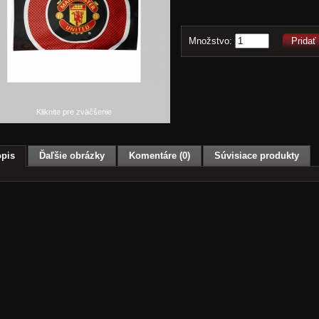
Množstvo:
Pridať
Kliknite pre zväčšenie
pis
Ďaľšie obrázky
Komentáre (0)
Súvisiace produkty