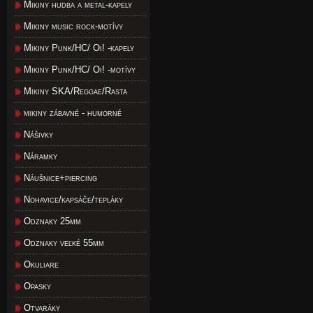
Mikiny hudba a metal-kapely
Mikiny music rock-motívy
Mikiny Punk/HC/ Oi! -kapely
Mikiny Punk/HC/ Oi! -motívy
Mikiny SKA/Reggae/Rasta
mikiny zábavné - humorné
Nášivky
Náramky
Náušnice+piercing
Nohavice/kapsáče/tepláky
Odznaky 25mm
Odznaky veľké 55mm
Okuliare
Opasky
Otvaráky