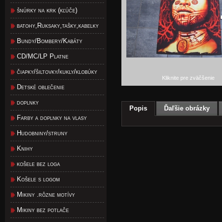
šnúrky na krk (kľúče)
batohy,Ruksaky,tašky,kabelky
Bundy/Bombery/Kabáty
CD/MC/LP Platne
čiapky/šiltovky/kukly/klobúky
Kliknite pre zväčšenie
Detské oblečenie
doplnky
Popis
Ďaľšie obrázky
Farby a doplnky na vlasy
Hudobniny/struny
Knihy
košele bez loga
Košele s logom
Mikiny .rôzne motívy
Mikiny bez potlače