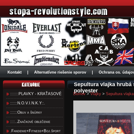
Kontakt
|
Alternatívne riešenie sporov
|
Ochrana os. údajo
Sepultura vlajka hrubá
polyester
:::::::PLAVKY - KRAŤASOVÉ
Domov
>
Vlajky
>
Sepultura vlajk
::::::N.O.V.I.N.K.Y::.
::::::Obuv a šnúrky
::::..Značkové oblečenie
.Fandenie+Fitness+Boj.šport