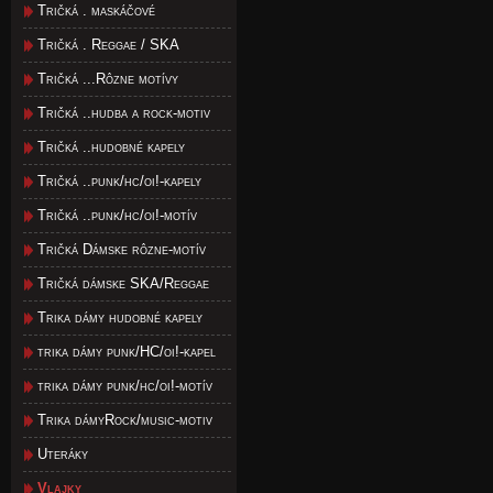
Tričká . maskáčové
Tričká . Reggae / SKA
Tričká ...Rôzne motívy
Tričká ..hudba a rock-motiv
Tričká ..hudobné kapely
Tričká ..punk/hc/oi!-kapely
Tričká ..punk/hc/oi!-motív
Tričká Dámske rôzne-motív
Tričká dámske SKA/Reggae
Trika dámy hudobné kapely
trika dámy punk/HC/oi!-kapel
trika dámy punk/hc/oi!-motív
Trika dámyRock/music-motiv
Uteráky
Vlajky