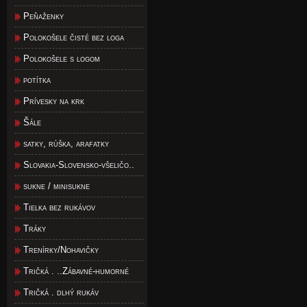
Peňaženky
Polokošele čisté bez loga
Polokošele s logom
potítka
Prívesky na krk
Šále
satky, rúška, arafatky
Slovakia-Slovensko-všeličo..
sukne / minisukne
Tielka bez rukávov
Tráky
Trenírky/Nohavičky
Tričká . ..Zábavné-humorné
Tričká . dlhý rukáv