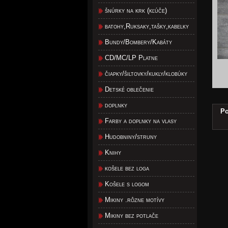
šnúrky na krk (kľúče)
batohy,Ruksaky,tašky,kabelky
Bundy/Bombery/Kabáty
CD/MC/LP Platne
čiapky/šiltovky/kukly/klobúky
Detské oblečenie
doplnky
Po
Farby a doplnky na vlasy
Hudobniny/struny
Knihy
košele bez loga
Košele s logom
Mikiny .rôzne motívy
Mikiny bez potlače