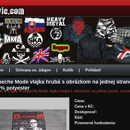
ov
|
Ochrana os. údajov
|
Košík
|
Prihlásiť
eche Mode vlajka hrubá s obrázkom na jednej stran
% polyester
ov
>
Vlajky
>
Depeche Mode vlajka hrubá s obrázkom na jednej strane, rozm
Cena:
Cena v Kč:
Dostupnosť:
Kód:
Priemerné hodnotenie: