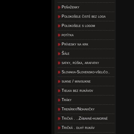
Peňaženky
Polokošele čisté bez loga
Polokošele s logom
potítka
Prívesky na krk
Šále
satky, rúška, arafatky
Slovakia-Slovensko-všeličo..
sukne / minisukne
Tielka bez rukávov
Tráky
Trenírky/Nohavičky
Tričká . ..Zábavné-humorné
Tričká . dlhý rukáv