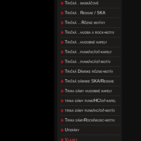
Tričká . maskáčové
Tričká . Reggae / SKA
Tričká ...Rôzne motívy
Tričká ..hudba a rock-motiv
Tričká ..hudobné kapely
Tričká ..punk/hc/oi!-kapely
Tričká ..punk/hc/oi!-motív
Tričká Dámske rôzne-motív
Tričká dámske SKA/Reggae
Trika dámy hudobné kapely
trika dámy punk/HC/oi!-kapel
trika dámy punk/hc/oi!-motív
Trika dámyRock/music-motiv
Uteráky
Vlajky