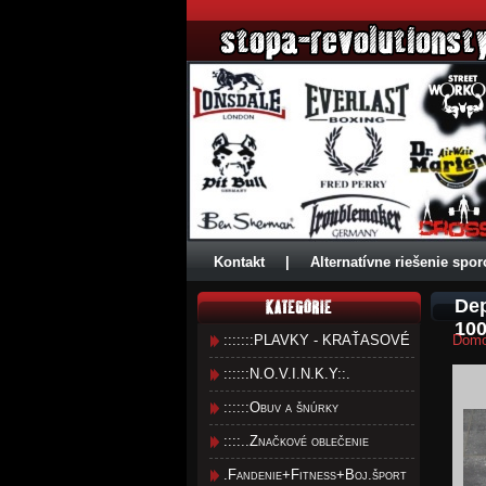
Kontakt
|
Alternatívne riešenie spor
Dep
100
:::::::PLAVKY - KRAŤASOVÉ
Dom
::::::N.O.V.I.N.K.Y::.
::::::Obuv a šnúrky
::::..Značkové oblečenie
.Fandenie+Fitness+Boj.šport