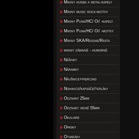
Mikiny hudba a metal-kapely
Mikiny music rock-motívy
Mikiny Punk/HC/ Oi! -kapely
Mikiny Punk/HC/ Oi! -motívy
Mikiny SKA/Reggae/Rasta
mikiny zábavné - humorné
Nášivky
Náramky
Náušnice+piercing
Nohavice/kapsáče/tepláky
Odznaky 25mm
Odznaky veľké 55mm
Okuliare
Opasky
Otvaráky