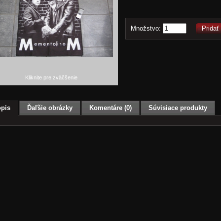
Množstvo:
Pridať
Kliknite pre zväčšenie
pis
Ďaľšie obrázky
Komentáre (0)
Súvisiace produkty