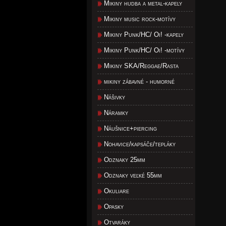
Mikiny hudba a metal-kapely
Mikiny music rock-motívy
Mikiny Punk/HC/ Oi! -kapely
Mikiny Punk/HC/ Oi! -motívy
Mikiny SKA/Reggae/Rasta
mikiny zábavné - humorné
Nášivky
Náramky
Náušnice+piercing
Nohavice/kapsáče/tepláky
Odznaky 25mm
Odznaky veľké 55mm
Okuliare
Opasky
Otvaráky