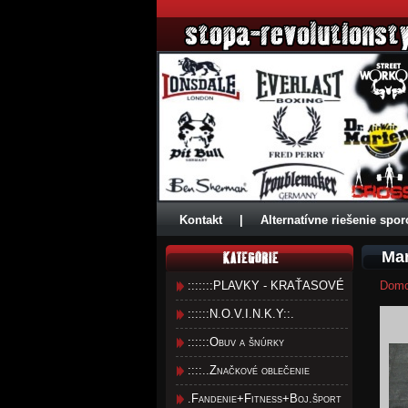
Kontakt
|
Alternatívne riešenie spor
Mar
:::::::PLAVKY - KRAŤASOVÉ
Dom
::::::N.O.V.I.N.K.Y::.
::::::Obuv a šnúrky
::::..Značkové oblečenie
.Fandenie+Fitness+Boj.šport