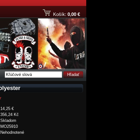
Košík:
0,00 €
Hľadať
olyester
r
14,25 €
356,24 Kč
Skladom
MO25910
Nehodnotené