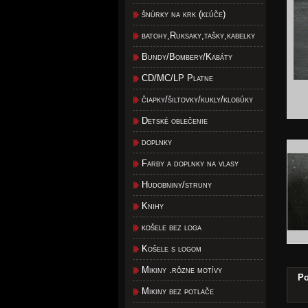
šnúrky na krk (kľúče)
batohy,Ruksaky,tašky,kabelky
Bundy/Bombery/Kabáty
CD/MC/LP Platne
čiapky/šiltovky/kukly/klobúky
Detské oblečenie
doplnky
Farby a doplnky na vlasy
Hudobniny/struny
Knihy
košele bez loga
Košele s logom
Mikiny .rôzne motívy
Po
Mikiny bez potlače