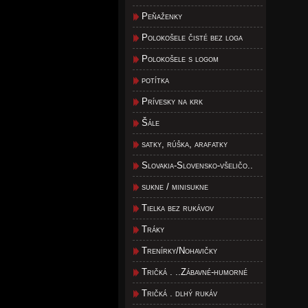
Peňaženky
Polokošele čisté bez loga
Polokošele s logom
potítka
Prívesky na krk
Šále
satky, rúška, arafatky
Slovakia-Slovensko-všeličo..
sukne / minisukne
Tielka bez rukávov
Tráky
Trenírky/Nohavičky
Tričká . ..Zábavné-humorné
Tričká . dlhý rukáv