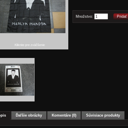
Množstvo:
Pridať
Kliknite pre zväčšenie
pis
Ďaľšie obrázky
Komentáre (0)
Súvisiace produkty