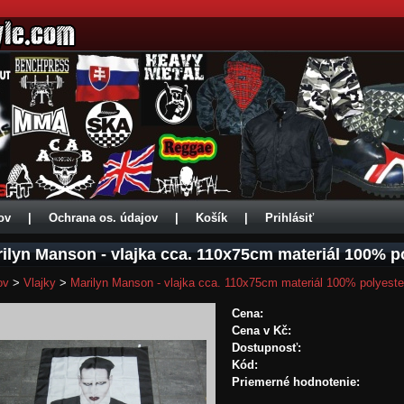
ov
|
Ochrana os. údajov
|
Košík
|
Prihlásiť
ilyn Manson - vlajka cca. 110x75cm materiál 100% p
ov
>
Vlajky
>
Marilyn Manson - vlajka cca. 110x75cm materiál 100% polyeste
Cena:
Cena v Kč:
Dostupnosť:
Kód:
Priemerné hodnotenie: