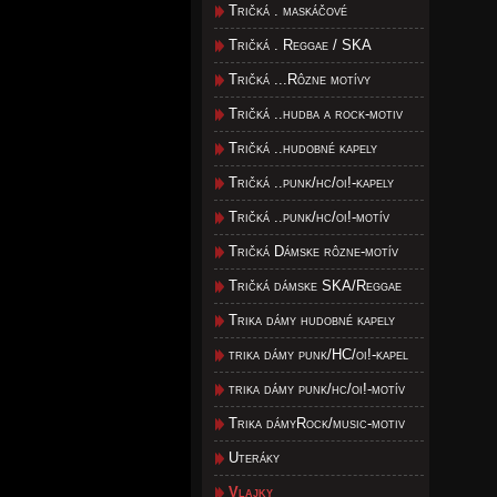
Tričká . maskáčové
Tričká . Reggae / SKA
Tričká ...Rôzne motívy
Tričká ..hudba a rock-motiv
Tričká ..hudobné kapely
Tričká ..punk/hc/oi!-kapely
Tričká ..punk/hc/oi!-motív
Tričká Dámske rôzne-motív
Tričká dámske SKA/Reggae
Trika dámy hudobné kapely
trika dámy punk/HC/oi!-kapel
trika dámy punk/hc/oi!-motív
Trika dámyRock/music-motiv
Uteráky
Vlajky