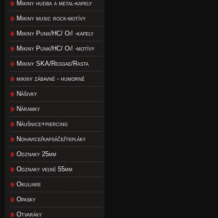
Mikiny hudba a metal-kapely
Mikiny music rock-motívy
Mikiny Punk/HC/ Oi! -kapely
Mikiny Punk/HC/ Oi! -motívy
Mikiny SKA/Reggae/Rasta
mikiny zábavné - humorné
Nášivky
Náramky
Náušnice+piercing
Nohavice/kapsáče/tepláky
Odznaky 25mm
Odznaky veľké 55mm
Okuliare
Opasky
Otvaráky