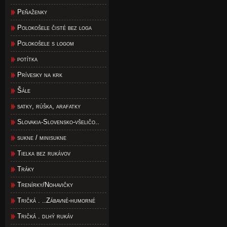
Peňaženky
Polokošele čisté bez loga
Polokošele s logom
potítka
Prívesky na krk
Šále
satky, rúška, arafatky
Slovakia-Slovensko-všeličo..
sukne / minisukne
Tielka bez rukávov
Tráky
Trenírky/Nohavičky
Tričká . ..Zábavné-humorné
Tričká . dlhý rukáv