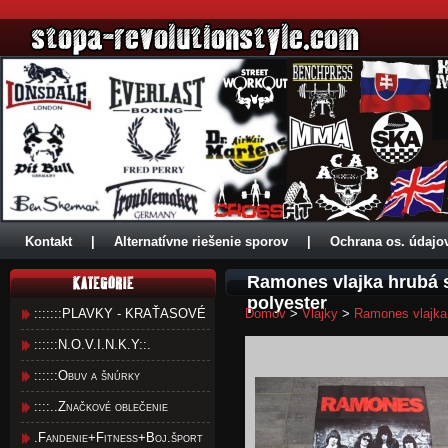
Kontakt
|
Alternatívne riešenie sporov
|
Ochrana os. údajo
Ramones vlajka hrubá 
polyester
:::::::PLAVKY - KRAŤASOVÉ
Domov
>
Vlajky
>
Ramones vlajka 
::::::N.O.V.I.N.K.Y::.
::::::Obuv a šnúrky
::::..Značkové oblečenie
.Fandenie+Fitness+Boj.šport