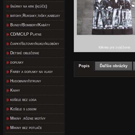
šnúrky na krk (kľúče)
batohy,Ruksaky,tašky,kabelky
Bundy/Bombery/Kabáty
CD/MC/LP Platne
čiapky/šiltovky/kukly/klobúky
Kliknite pre zväčšenie
Detské oblečenie
doplnky
Popis
Ďaľšie obrázky
Farby a doplnky na vlasy
Hudobniny/struny
Knihy
košele bez loga
Košele s logom
Mikiny .rôzne motívy
Mikiny bez potlače