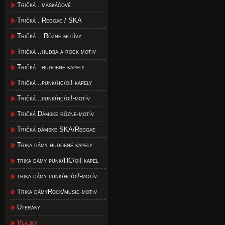
Tričká . maskáčové
Tričká . Reggae / SKA
Tričká ...Rôzne motívy
Tričká ..hudba a rock-motiv
Tričká ..hudobné kapely
Tričká ..punk/hc/oi!-kapely
Tričká ..punk/hc/oi!-motív
Tričká Dámske rôzne-motív
Tričká dámske SKA/Reggae
Trika dámy hudobné kapely
trika dámy punk/HC/oi!-kapel
trika dámy punk/hc/oi!-motív
Trika dámyRock/music-motiv
Uteráky
Vlajky