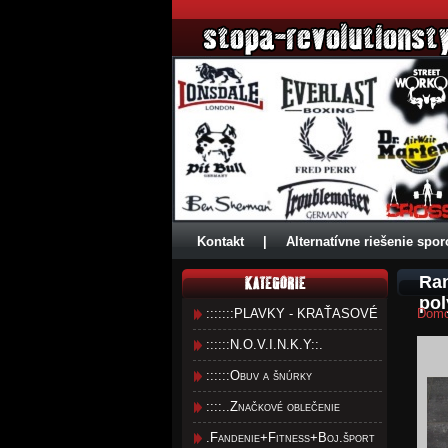
Kontakt
|
Alternatívne riešenie spor
Ran
pol
:::::::PLAVKY - KRAŤASOVÉ
Dom
::::::N.O.V.I.N.K.Y::.
::::::Obuv a šnúrky
::::..Značkové oblečenie
.Fandenie+Fitness+Boj.šport