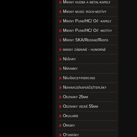
Mikiny hudba a metal-kapely
Mikiny music rock-motívy
Mikiny Punk/HC/ Oi! -kapely
Mikiny Punk/HC/ Oi! -motívy
Mikiny SKA/Reggae/Rasta
mikiny zábavné - humorné
Nášivky
Náramky
Náušnice+piercing
Nohavice/kapsáče/tepláky
Odznaky 25mm
Odznaky veľké 55mm
Okuliare
Opasky
Otvaráky