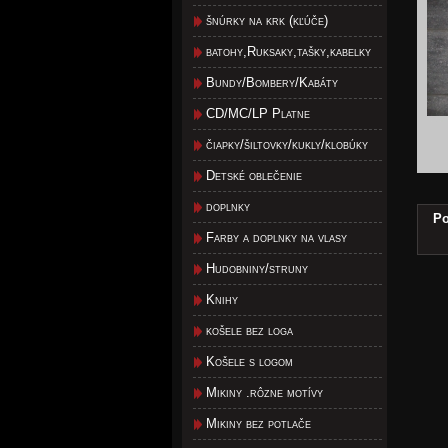
šnúrky na krk (kľúče)
batohy,Ruksaky,tašky,kabelky
Bundy/Bombery/Kabáty
CD/MC/LP Platne
čiapky/šiltovky/kukly/klobúky
Detské oblečenie
doplnky
Po
Farby a doplnky na vlasy
Hudobniny/struny
Knihy
košele bez loga
Košele s logom
Mikiny .rôzne motívy
Mikiny bez potlače