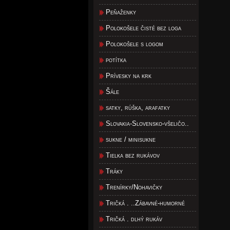
Peňaženky
Polokošele čisté bez loga
Polokošele s logom
potítka
Prívesky na krk
Šále
satky, rúška, arafatky
Slovakia-Slovensko-všeličo..
sukne / minisukne
Tielka bez rukávov
Tráky
Trenírky/Nohavičky
Tričká . ..Zábavné-humorné
Tričká . dlhý rukáv