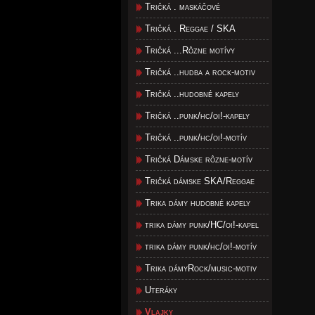
Tričká . maskáčové
Tričká . Reggae / SKA
Tričká ...Rôzne motívy
Tričká ..hudba a rock-motiv
Tričká ..hudobné kapely
Tričká ..punk/hc/oi!-kapely
Tričká ..punk/hc/oi!-motív
Tričká Dámske rôzne-motív
Tričká dámske SKA/Reggae
Trika dámy hudobné kapely
trika dámy punk/HC/oi!-kapel
trika dámy punk/hc/oi!-motív
Trika dámyRock/music-motiv
Uteráky
Vlajky