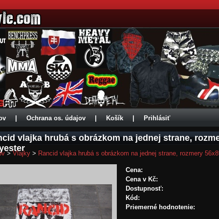
ov
|
Ochrana os. údajov
|
Košík
|
Prihlásiť
cid vlajka hrubá s obrázkom na jednej strane, roz
yester
ov
>
Vlajky
>
Rancid vlajka hrubá s obrázkom na jednej strane, rozmery 56x
Cena:
Cena v Kč:
Dostupnosť:
Kód:
Priemerné hodnotenie: