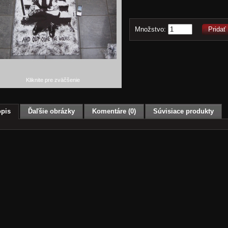
Množstvo:
Pridať
Kliknite pre zväčšenie
pis
Ďaľšie obrázky
Komentáre (0)
Súvisiace produkty