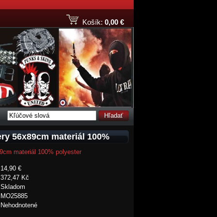
Košík:
0,00 €
Hľadať
mery 56x89cm materiál 100%
89cm materiál 100% polyester
14,90 €
372,47 Kč
Skladom
MO25885
Nehodnotené