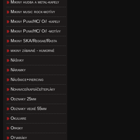
Mikiny hudba a metal-kapely
Mikiny music rock-motívy
Mikiny Punk/HC/ Oi! -kapely
Mikiny Punk/HC/ Oi! -motívy
Mikiny SKA/Reggae/Rasta
mikiny zábavné - humorné
Nášivky
Náramky
Náušnice+piercing
Nohavice/kapsáče/tepláky
Odznaky 25mm
Odznaky veľké 55mm
Okuliare
Opasky
Otvaráky