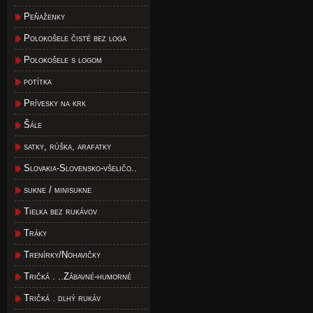
Peňaženky
Polokošele čisté bez loga
Polokošele s logom
potítka
Prívesky na krk
Šále
satky, rúška, arafatky
Slovakia-Slovensko-všeličo..
sukne / minisukne
Tielka bez rukávov
Tráky
Trenírky/Nohavičky
Tričká . ..Zábavné-humorné
Tričká . dlhý rukáv