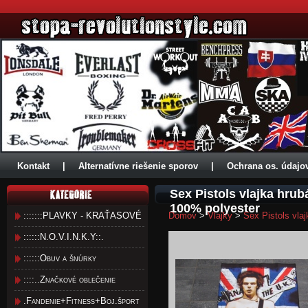
Kontakt
|
Alternatívne riešenie sporov
|
Ochrana os. údajo
Sex Pistols vlajka hru
100% polyester
:::::::PLAVKY - KRAŤASOVÉ
Domov
>
Vlajky
>
Sex Pistols vla
::::::N.O.V.I.N.K.Y::.
::::::Obuv a šnúrky
::::..Značkové oblečenie
.Fandenie+Fitness+Boj.šport