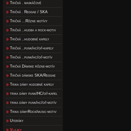
Tričká . maskáčové
Tričká . Reggae / SKA
Tričká ...Rôzne motívy
Tričká ..hudba a rock-motiv
Tričká ..hudobné kapely
Tričká ..punk/hc/oi!-kapely
Tričká ..punk/hc/oi!-motív
Tričká Dámske rôzne-motív
Tričká dámske SKA/Reggae
Trika dámy hudobné kapely
trika dámy punk/HC/oi!-kapel
trika dámy punk/hc/oi!-motív
Trika dámyRock/music-motiv
Uteráky
Vlajky