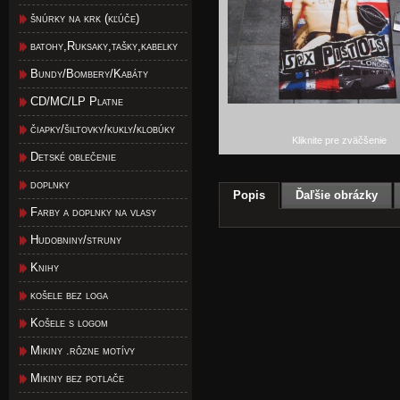
šnúrky na krk (kľúče)
batohy,Ruksaky,tašky,kabelky
Bundy/Bombery/Kabáty
CD/MC/LP Platne
čiapky/šiltovky/kukly/klobúky
Kliknite pre zväčšenie
Detské oblečenie
doplnky
Popis
Ďaľšie obrázky
Farby a doplnky na vlasy
Hudobniny/struny
Knihy
košele bez loga
Košele s logom
Mikiny .rôzne motívy
Mikiny bez potlače