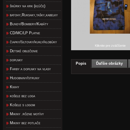
šnúrky na krk (kľúče)
batohy,Ruksaky,tašky,kabelky
Bundy/Bombery/Kabáty
CD/MC/LP Platne
čiapky/šiltovky/kukly/klobúky
Kliknite pre zväčšenie
Detské oblečenie
doplnky
Popis
Ďaľšie obrázky
Farby a doplnky na vlasy
Hudobniny/struny
Knihy
košele bez loga
Košele s logom
Mikiny .rôzne motívy
Mikiny bez potlače