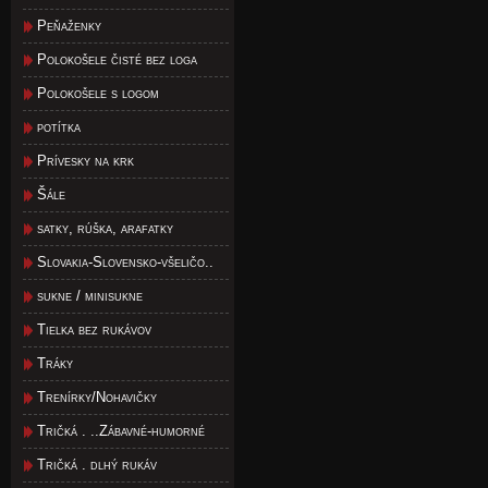
Peňaženky
Polokošele čisté bez loga
Polokošele s logom
potítka
Prívesky na krk
Šále
satky, rúška, arafatky
Slovakia-Slovensko-všeličo..
sukne / minisukne
Tielka bez rukávov
Tráky
Trenírky/Nohavičky
Tričká . ..Zábavné-humorné
Tričká . dlhý rukáv