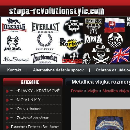
Kontakt
|
Alternatívne riešenie sporov
|
Ochrana os. údajo
Metallica vlajka rozme
:::::::PLAVKY - KRAŤASOVÉ
Domov
>
Vlajky
>
Metallica vlajk
::::::N.O.V.I.N.K.Y::.
::::::Obuv a šnúrky
::::..Značkové oblečenie
.Fandenie+Fitness+Boj.šport