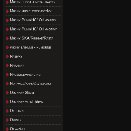
Mikiny hudba a metal-kapely
Mikiny music rock-motívy
Mikiny Punk/HC/ Oi! -kapely
Mikiny Punk/HC/ Oi! -motívy
Mikiny SKA/Reggae/Rasta
mikiny zábavné - humorné
Nášivky
Náramky
Náušnice+piercing
Nohavice/kapsáče/tepláky
Odznaky 25mm
Odznaky veľké 55mm
Okuliare
Opasky
Otvaráky