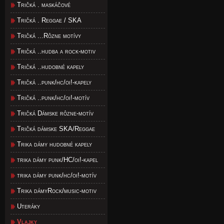
Tričká . maskáčové
Tričká . Reggae / SKA
Tričká ...Rôzne motívy
Tričká ..hudba a rock-motiv
Tričká ..hudobné kapely
Tričká ..punk/hc/oi!-kapely
Tričká ..punk/hc/oi!-motív
Tričká Dámske rôzne-motív
Tričká dámske SKA/Reggae
Trika dámy hudobné kapely
trika dámy punk/HC/oi!-kapel
trika dámy punk/hc/oi!-motív
Trika dámyRock/music-motiv
Uteráky
Vlajky