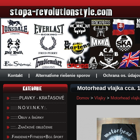
Kontakt
|
Alternatívne riešenie sporov
|
Ochrana os. údajo
Motorhead vlajka cca.
:::::::PLAVKY - KRAŤASOVÉ
Domov
>
Vlajky
>
Motorhead vlaj
::::::N.O.V.I.N.K.Y::.
::::::Obuv a šnúrky
::::..Značkové oblečenie
.Fandenie+Fitness+Boj.šport