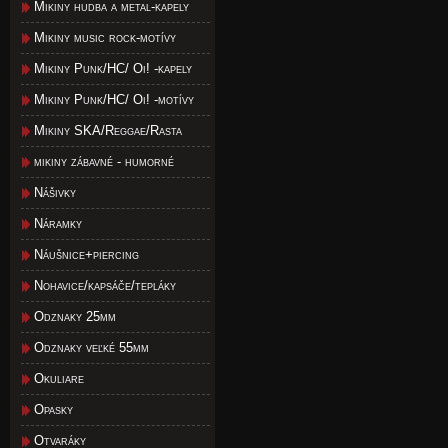
Mikiny hudba a metal-kapely
Mikiny music rock-motívy
Mikiny Punk/HC/ Oi! -kapely
Mikiny Punk/HC/ Oi! -motívy
Mikiny SKA/Reggae/Rasta
mikiny zábavné - humorné
Nášivky
Náramky
Náušnice+piercing
Nohavice/kapsáče/tepláky
Odznaky 25mm
Odznaky veľké 55mm
Okuliare
Opasky
Otvaráky