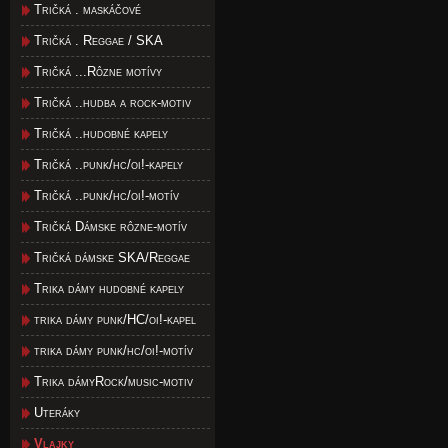
Tričká . maskáčové
Tričká . Reggae / SKA
Tričká ...Rôzne motívy
Tričká ..hudba a rock-motiv
Tričká ..hudobné kapely
Tričká ..punk/hc/oi!-kapely
Tričká ..punk/hc/oi!-motív
Tričká Dámske rôzne-motív
Tričká dámske SKA/Reggae
Trika dámy hudobné kapely
trika dámy punk/HC/oi!-kapel
trika dámy punk/hc/oi!-motív
Trika dámyRock/music-motiv
Uteráky
Vlajky