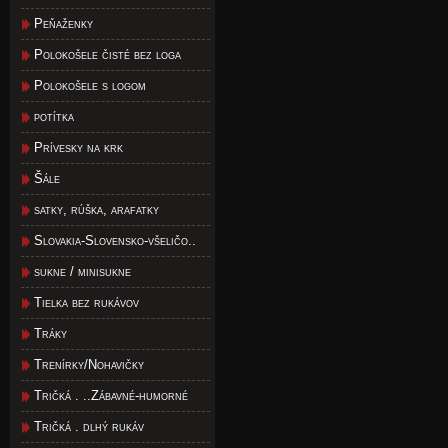
Peňaženky
Polokošele čisté bez loga
Polokošele s logom
potítka
Prívesky na krk
Šále
satky, rúška, arafatky
Slovakia-Slovensko-všeličo..
sukne / minisukne
Tielka bez rukávov
Tráky
Trenírky/Nohavičky
Tričká . ..Zábavné-humorné
Tričká . dlhý rukáv