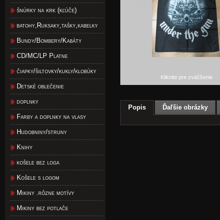
šnúrky na krk (kľúče)
batohy,Ruksaky,tašky,kabelky
Bundy/Bombery/Kabáty
CD/MC/LP Platne
čiapky/šiltovky/kukly/klobúky
Kliknite pre zväčšenie
Detské oblečenie
doplnky
Popis
Ďaľšie obrázky
Farby a doplnky na vlasy
Hudobniny/struny
Knihy
košele bez loga
Košele s logom
Mikiny .rôzne motívy
Mikiny bez potlače