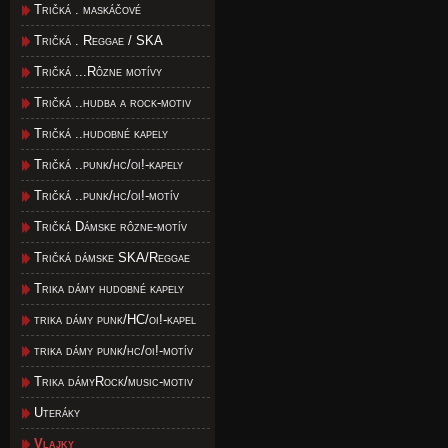
Tričká . maskáčové
Tričká . Reggae / SKA
Tričká ...Rôzne motívy
Tričká ..hudba a rock-motiv
Tričká ..hudobné kapely
Tričká ..punk/hc/oi!-kapely
Tričká ..punk/hc/oi!-motív
Tričká Dámske rôzne-motív
Tričká dámske SKA/Reggae
Trika dámy hudobné kapely
trika dámy punk/HC/oi!-kapel
trika dámy punk/hc/oi!-motív
Trika dámyRock/music-motiv
Uteráky
Vlajky