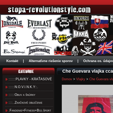
Kontakt
|
Alternatívne riešenie sporov
|
Ochrana os. údajo
Che Guevara vlajka cc
:::::::PLAVKY - KRAŤASOVÉ
Domov
>
Vlajky
>
Che Guevara vl
::::::N.O.V.I.N.K.Y::.
::::::Obuv a šnúrky
::::..Značkové oblečenie
.Fandenie+Fitness+Boj.šport