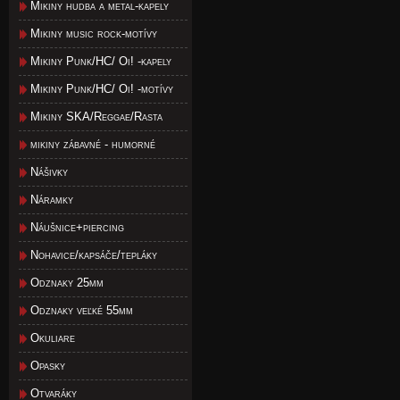
Mikiny hudba a metal-kapely
Mikiny music rock-motívy
Mikiny Punk/HC/ Oi! -kapely
Mikiny Punk/HC/ Oi! -motívy
Mikiny SKA/Reggae/Rasta
mikiny zábavné - humorné
Nášivky
Náramky
Náušnice+piercing
Nohavice/kapsáče/tepláky
Odznaky 25mm
Odznaky veľké 55mm
Okuliare
Opasky
Otvaráky