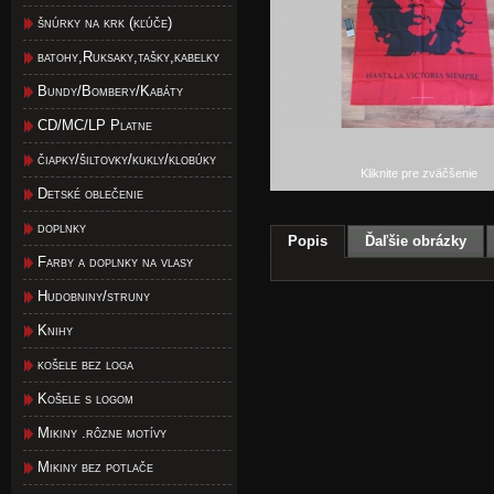
šnúrky na krk (kľúče)
batohy,Ruksaky,tašky,kabelky
Bundy/Bombery/Kabáty
CD/MC/LP Platne
čiapky/šiltovky/kukly/klobúky
Kliknite pre zväčšenie
Detské oblečenie
doplnky
Popis
Ďaľšie obrázky
Farby a doplnky na vlasy
Hudobniny/struny
Knihy
košele bez loga
Košele s logom
Mikiny .rôzne motívy
Mikiny bez potlače