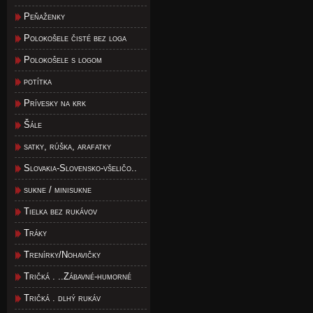
Peňaženky
Polokošele čisté bez loga
Polokošele s logom
potítka
Prívesky na krk
Šále
satky, rúška, arafatky
Slovakia-Slovensko-všeličo..
sukne / minisukne
Tielka bez rukávov
Tráky
Trenírky/Nohavičky
Tričká . ..Zábavné-humorné
Tričká . dlhý rukáv