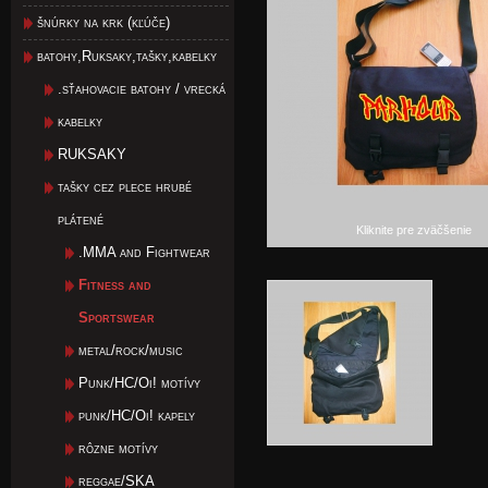
šnúrky na krk (kľúče)
batohy,Ruksaky,tašky,kabelky
.sťahovacie batohy / vrecká
kabelky
RUKSAKY
tašky cez plece hrubé
plátené
Kliknite pre zväčšenie
.MMA and Fightwear
Fitness and
Sportswear
metal/rock/music
Punk/HC/Oi! motívy
punk/HC/Oi! kapely
rôzne motívy
reggae/SKA