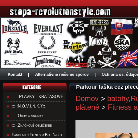
Kontakt
|
Alternatívne riešenie sporov
|
Ochrana os. údajo
Parkour taška cez plec
:::::::PLAVKY - KRAŤASOVÉ
Domov
>
batohy,R
plátené
>
Fitness 
::::::N.O.V.I.N.K.Y::.
::::::Obuv a šnúrky
::::..Značkové oblečenie
.Fandenie+Fitness+Boj.šport