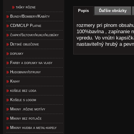
tašky rôzne
Popis
Ďaľšie obrázky
Bundy/Bombery/Kabáty
rozmery pri plnom obsahu
CD/MC/LP Platne
100%bavlna , zapínanie n
čiapky/šiltovky/kukly/klobúky
vpredu. Vo vnútri kapsič
nastaviteľný hrubý a pev
Detské oblečenie
doplnky
Farby a doplnky na vlasy
Hudobniny/struny
Knihy
košele bez loga
Košele s logom
Mikiny .rôzne motívy
Mikiny bez potlače
Mikiny hudba a metal-kapely