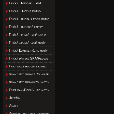
Tričká . Reggae / SKA
Tričká ...Rôzne motívy
Tričká ..hudba a rock-motiv
Tričká ..hudobné kapely
Tričká ..punk/hc/oi!-kapely
Tričká ..punk/hc/oi!-motív
Tričká Dámske rôzne-motív
Tričká dámske SKA/Reggae
Trika dámy hudobné kapely
trika dámy punk/HC/oi!-kapel
trika dámy punk/hc/oi!-motív
Trika dámyRock/music-motiv
Uteráky
Vlajky
Vybijáky, zicherky, pyramidy