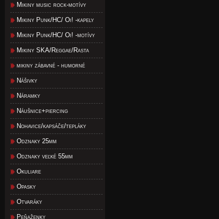
Mikiny music rock-motívy
Mikiny Punk/HC/ Oi! -kapely
Mikiny Punk/HC/ Oi! -motívy
Mikiny SKA/Reggae/Rasta
mikiny zábavné - humorné
Nášivky
Náramky
Náušnice+piercing
Nohavice/kapsáče/tepláky
Odznaky 25mm
Odznaky veľké 55mm
Okuliare
Opasky
Otvaráky
Peňaženky