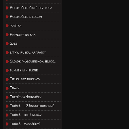
Polokošele čisté bez loga
Polokošele s logom
potítka
Prívesky na krk
Šále
satky, rúška, arafatky
Slovakia-Slovensko-všeličo..
sukne / minisukne
Tielka bez rukávov
Tráky
Trenírky/Nohavičky
Tričká . ..Zábavné-humorné
Tričká . dlhý rukáv
Tričká . maskáčové