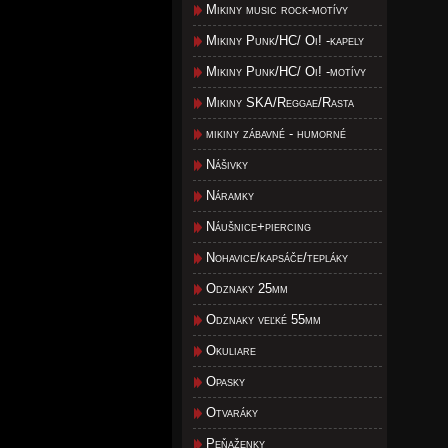
Mikiny music rock-motívy
Mikiny Punk/HC/ Oi! -kapely
Mikiny Punk/HC/ Oi! -motívy
Mikiny SKA/Reggae/Rasta
mikiny zábavné - humorné
Nášivky
Náramky
Náušnice+piercing
Nohavice/kapsáče/tepláky
Odznaky 25mm
Odznaky veľké 55mm
Okuliare
Opasky
Otvaráky
Peňaženky