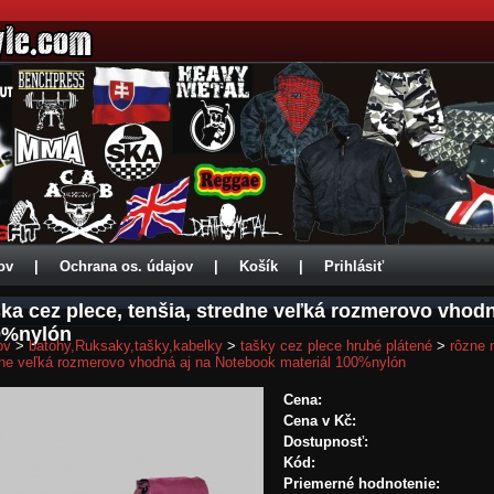
ov
|
Ochrana os. údajov
|
Košík
|
Prihlásiť
ka cez plece, tenšia, stredne veľká rozmerovo vhod
0%nylón
ov
>
batohy,Ruksaky,tašky,kabelky
>
tašky cez plece hrubé plátené
>
rôzne 
dne veľká rozmerovo vhodná aj na Notebook materiál 100%nylón
Cena:
Cena v Kč:
Dostupnosť:
Kód:
Priemerné hodnotenie: