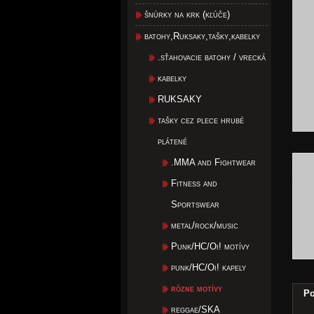
šnúrky na krk (kľúče)
batohy,Ruksaky,tašky,kabelky
.sťahovacie batohy / vrecká
kabelky
RUKSAKY
tašky cez plece hrubé
plátené
.MMA and Fightwear
Fitness and
Sportswear
metal/rock/music
Punk/HC/Oi! motívy
punk/HC/Oi! kapely
rôzne motívy
Po
reggae/SKA