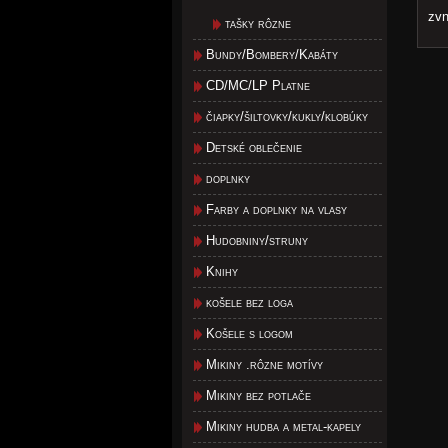
zvn
tašky rôzne
Bundy/Bombery/Kabáty
CD/MC/LP Platne
čiapky/šiltovky/kukly/klobúky
Detské oblečenie
doplnky
Farby a doplnky na vlasy
Hudobniny/struny
Knihy
košele bez loga
Košele s logom
Mikiny .rôzne motívy
Mikiny bez potlače
Mikiny hudba a metal-kapely