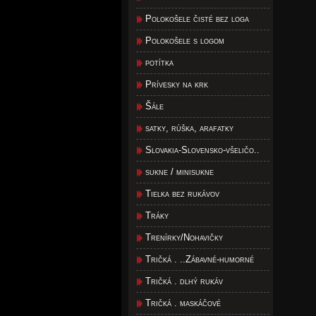
Polokošele čisté bez loga
Polokošele s logom
potítka
Prívesky na krk
Šále
satky, rúška, arafatky
Slovakia-Slovensko-všeličo..
sukne / minisukne
Tielka bez rukávov
Tráky
Trenírky/Nohavičky
Tričká . ..Zábavné-humorné
Tričká . dlhý rukáv
Tričká . maskáčové