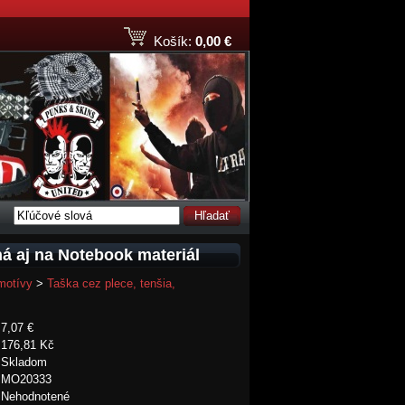
Košík:
0,00 €
Hľadať
ná aj na Notebook materiál
motívy
>
Taška cez plece, tenšia,
7,07 €
176,81 Kč
Skladom
MO20333
Nehodnotené