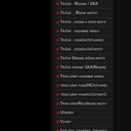
Tričká . Reggae / SKA
Tričká ...Rôzne motívy
Tričká ..hudba a rock-motiv
Tričká ..hudobné kapely
Tričká ..punk/hc/oi!-kapely
Tričká ..punk/hc/oi!-motív
Tričká Dámske rôzne-motív
Tričká dámske SKA/Reggae
Trika dámy hudobné kapely
trika dámy punk/HC/oi!-kapel
trika dámy punk/hc/oi!-motív
Trika dámyRock/music-motiv
Uteráky
Vlajky
Vybijáky, zicherky, pyramidy