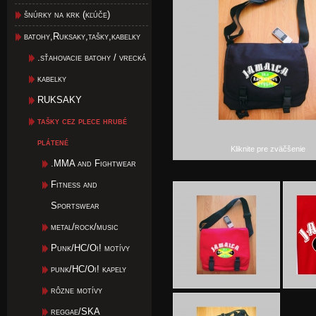
šnúrky na krk (kľúče)
batohy,Ruksaky,tašky,kabelky
.sťahovacie batohy / vrecká
kabelky
RUKSAKY
tašky cez plece hrubé
plátené
Kliknite pre zväčšenie
.MMA and Fightwear
Fitness and
Sportswear
metal/rock/music
Punk/HC/Oi! motívy
punk/HC/Oi! kapely
rôzne motívy
reggae/SKA