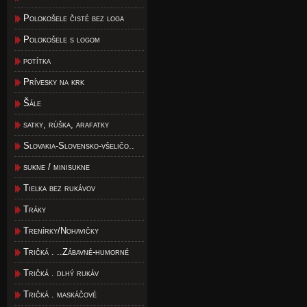
Polokošele čisté bez loga
Polokošele s logom
potítka
Prívesky na krk
Šále
satky, rúška, arafatky
Slovakia-Slovensko-všeličo..
sukne / minisukne
Tielka bez rukávov
Tráky
Trenírky/Nohavičky
Tričká . ..Zábavné-humorné
Tričká . dlhý rukáv
Tričká . maskáčové