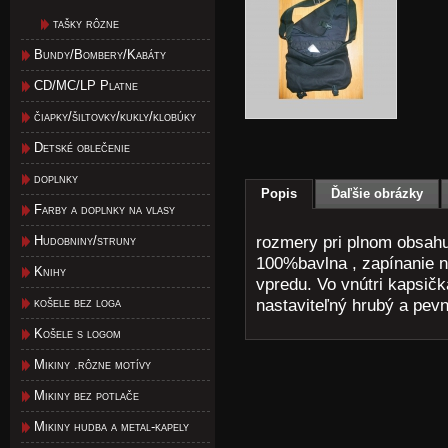
tašky rôzne
Bundy/Bombery/Kabáty
CD/MC/LP Platne
čiapky/šiltovky/kukly/klobúky
Detské oblečenie
doplnky
Popis
Ďaľšie obrázky
Farby a doplnky na vlasy
rozmery pri plnom obsahu
Hudobniny/struny
100%bavlna , zapínanie n
Knihy
vpredu. Vo vnútri kapsič
košele bez loga
nastaviteľný hrubý a pev
Košele s logom
Mikiny .rôzne motívy
Mikiny bez potlače
Mikiny hudba a metal-kapely