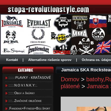
Kontakt
|
Alternatívne riešenie sporov
|
Ochrana os. údajo
Jamaica SKA Rockstead
:::::::PLAVKY - KRAŤASOVÉ
Domov
>
batohy,R
plátené
>
Jamaica 
::::::N.O.V.I.N.K.Y::.
::::::Obuv a šnúrky
::::..Značkové oblečenie
.Fandenie+Fitness+Boj.šport