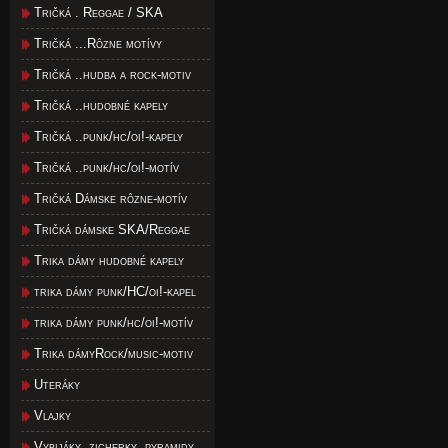
Tričká . Reggae / SKA
Tričká ...Rôzne motívy
Tričká ..hudba a rock-motiv
Tričká ..hudobné kapely
Tričká ..punk/hc/oi!-kapely
Tričká ..punk/hc/oi!-motív
Tričká Dámske rôzne-motív
Tričká dámske SKA/Reggae
Trika dámy hudobné kapely
trika dámy punk/HC/oi!-kapel
trika dámy punk/hc/oi!-motív
Trika dámyRock/music-motiv
Uteráky
Vlajky
Vybijáky, zicherky, pyramidy