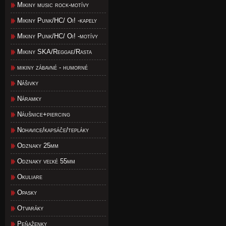
Mikiny music rock-motívy
Mikiny Punk/HC/ Oi! -kapely
Mikiny Punk/HC/ Oi! -motívy
Mikiny SKA/Reggae/Rasta
mikiny zábavné - humorné
Nášivky
Náramky
Náušnice+piercing
Nohavice/kapsáče/tepláky
Odznaky 25mm
Odznaky veľké 55mm
Okuliare
Opasky
Otvaráky
Peňaženky