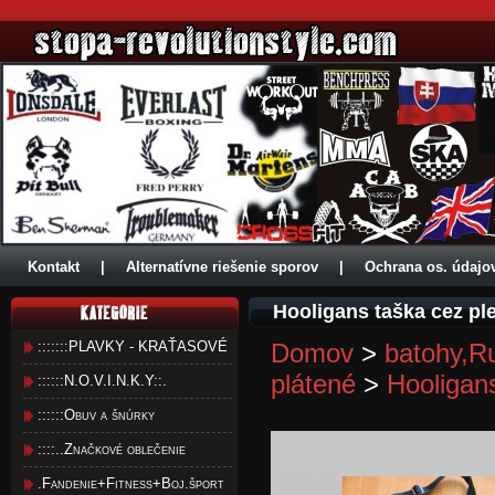
Kontakt
|
Alternatívne riešenie sporov
|
Ochrana os. údajo
Hooligans taška cez pl
:::::::PLAVKY - KRAŤASOVÉ
Domov
>
batohy,R
plátené
>
Hooligan
::::::N.O.V.I.N.K.Y::.
::::::Obuv a šnúrky
::::..Značkové oblečenie
.Fandenie+Fitness+Boj.šport