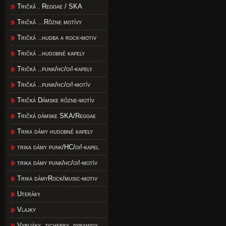
Tričká . Reggae / SKA
Tričká ...Rôzne motívy
Tričká ..hudba a rock-motiv
Tričká ..hudobné kapely
Tričká ..punk/hc/oi!-kapely
Tričká ..punk/hc/oi!-motív
Tričká Dámske rôzne-motív
Tričká dámske SKA/Reggae
Trika dámy hudobné kapely
trika dámy punk/HC/oi!-kapel
trika dámy punk/hc/oi!-motív
Trika dámyRock/music-motiv
Uteráky
Vlajky
Vybijáky, zicherky, pyramidy