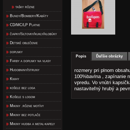
tašky rôzne
Bundy/Bombery/Kabáty
CD/MC/LP Platne
čiapky/šiltovky/kukly/klobúky
Detské oblečenie
doplnky
Popis
Ďaľšie obrázky
Farby a doplnky na vlasy
rozmery pri plnom obsahu
Hudobniny/struny
100%bavlna , zapínanie n
Knihy
vpredu. Vo vnútri kapsič
košele bez loga
nastaviteľný hrubý a pev
Košele s logom
Mikiny .rôzne motívy
Mikiny bez potlače
Mikiny hudba a metal-kapely