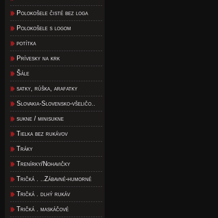
Polokošele čisté bez loga
Polokošele s logom
potítka
Prívesky na krk
Šále
satky, rúška, arafatky
Slovakia-Slovensko-všeličo..
sukne / minisukne
Tielka bez rukávov
Tráky
Trenírky/Nohavičky
Tričká . ..Zábavné-humorné
Tričká . dlhý rukáv
Tričká . maskáčové