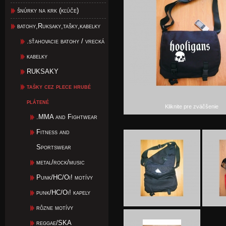
šnúrky na krk (kľúče)
batohy,Ruksaky,tašky,kabelky
.sťahovacie batohy / vrecká
kabelky
RUKSAKY
tašky cez plece hrubé
plátené
Kliknite pre zväčšenie
.MMA and Fightwear
Fitness and
Sportswear
metal/rock/music
Punk/HC/Oi! motívy
punk/HC/Oi! kapely
rôzne motívy
reggae/SKA