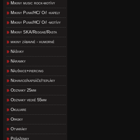
Mikiny music rock-motívy
Mikiny Punk/HC/ Oi! -kapely
Mikiny Punk/HC/ Oi! -motívy
Mikiny SKA/Reggae/Rasta
mikiny zábavné - humorné
Nášivky
Náramky
Náušnice+piercing
Nohavice/kapsáče/tepláky
Odznaky 25mm
Odznaky veľké 55mm
Okuliare
Opasky
Otvaráky
Peňaženky