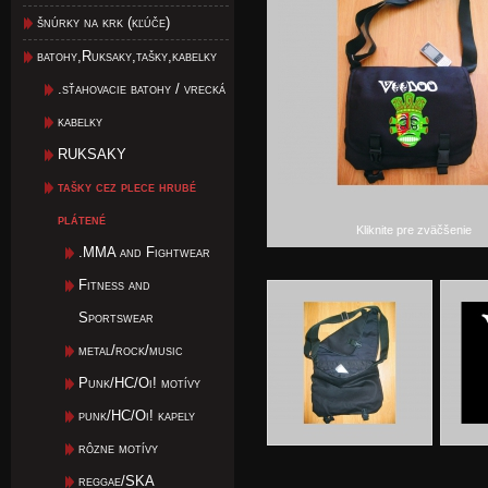
šnúrky na krk (kľúče)
batohy,Ruksaky,tašky,kabelky
.sťahovacie batohy / vrecká
kabelky
RUKSAKY
tašky cez plece hrubé
plátené
Kliknite pre zväčšenie
.MMA and Fightwear
Fitness and
Sportswear
metal/rock/music
Punk/HC/Oi! motívy
punk/HC/Oi! kapely
rôzne motívy
reggae/SKA