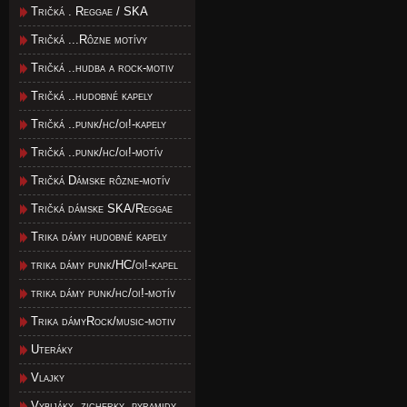
Tričká . Reggae / SKA
Tričká ...Rôzne motívy
Tričká ..hudba a rock-motiv
Tričká ..hudobné kapely
Tričká ..punk/hc/oi!-kapely
Tričká ..punk/hc/oi!-motív
Tričká Dámske rôzne-motív
Tričká dámske SKA/Reggae
Trika dámy hudobné kapely
trika dámy punk/HC/oi!-kapel
trika dámy punk/hc/oi!-motív
Trika dámyRock/music-motiv
Uteráky
Vlajky
Vybijáky, zicherky, pyramidy