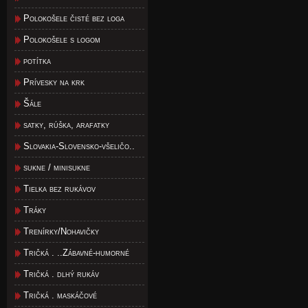
Polokošele čisté bez loga
Polokošele s logom
potítka
Prívesky na krk
Šále
satky, rúška, arafatky
Slovakia-Slovensko-všeličo..
sukne / minisukne
Tielka bez rukávov
Tráky
Trenírky/Nohavičky
Tričká . ..Zábavné-humorné
Tričká . dlhý rukáv
Tričká . maskáčové