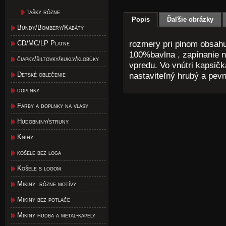
tašky rôzne
Popis
Ďaľšie obrázky
Bundy/Bombery/Kabáty
rozmery pri plnom obsahu
CD/MC/LP Platne
100%bavlna , zapínanie n
čiapky/šiltovky/kukly/klobúky
vpredu. Vo vnútri kapsič
Detské oblečenie
nastaviteľný hrubý a pev
doplnky
Farby a doplnky na vlasy
Hudobniny/struny
Knihy
košele bez loga
Košele s logom
Mikiny .rôzne motívy
Mikiny bez potlače
Mikiny hudba a metal-kapely