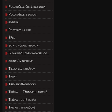
Polokošele čisté bez loga
Polokošele s logom
potítka
Prívesky na krk
Šále
satky, rúška, arafatky
Slovakia-Slovensko-všeličo..
sukne / minisukne
Tielka bez rukávov
Tráky
Trenírky/Nohavičky
Tričká . ..Zábavné-humorné
Tričká . dlhý rukáv
Tričká . maskáčové