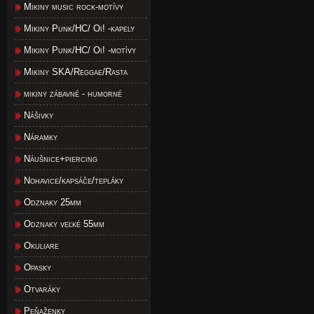
Mikiny music rock-motívy
Mikiny Punk/HC/ Oi! -kapely
Mikiny Punk/HC/ Oi! -motívy
Mikiny SKA/Reggae/Rasta
mikiny zábavné - humorné
Nášivky
Náramky
Náušnice+piercing
Nohavice/kapsáče/tepláky
Odznaky 25mm
Odznaky veľké 55mm
Okuliare
Opasky
Otvaráky
Peňaženky