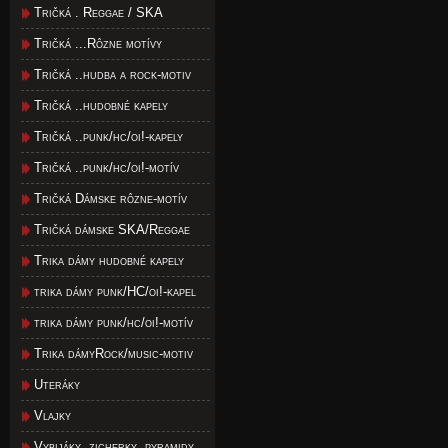
Tričká . Reggae / SKA
Tričká ...Rôzne motívy
Tričká ..hudba a rock-motiv
Tričká ..hudobné kapely
Tričká ..punk/hc/oi!-kapely
Tričká ..punk/hc/oi!-motív
Tričká Dámske rôzne-motív
Tričká dámske SKA/Reggae
Trika dámy hudobné kapely
trika dámy punk/HC/oi!-kapel
trika dámy punk/hc/oi!-motív
Trika dámyRock/music-motiv
Uteráky
Vlajky
Vybijáky, zicherky, pyramidy