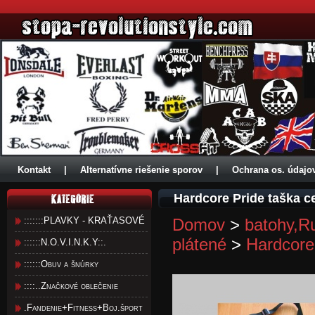
Kontakt
|
Alternatívne riešenie sporov
|
Ochrana os. údajo
Hardcore Pride taška c
:::::::PLAVKY - KRAŤASOVÉ
Domov
>
batohy,R
plátené
>
Hardcore
::::::N.O.V.I.N.K.Y::.
::::::Obuv a šnúrky
::::..Značkové oblečenie
.Fandenie+Fitness+Boj.šport