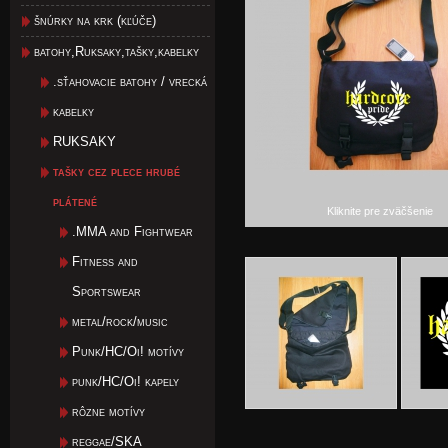
šnúrky na krk (kľúče)
batohy,Ruksaky,tašky,kabelky
.sťahovacie batohy / vrecká
kabelky
RUKSAKY
tašky cez plece hrubé
plátené
Kliknite pre zväčšenie
.MMA and Fightwear
Fitness and
Sportswear
metal/rock/music
Punk/HC/Oi! motívy
punk/HC/Oi! kapely
rôzne motívy
reggae/SKA