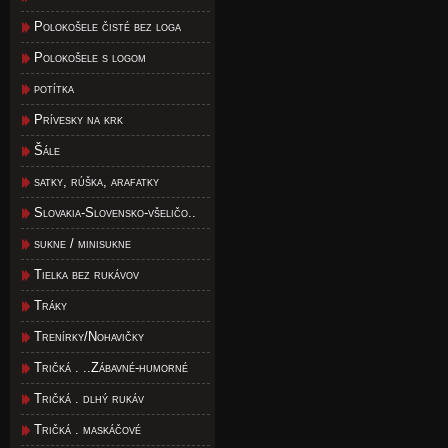
Polokošele čisté bez loga
Polokošele s logom
potítka
Prívesky na krk
Šále
satky, rúška, arafatky
Slovakia-Slovensko-všeličo..
sukne / minisukne
Tielka bez rukávov
Tráky
Trenírky/Nohavičky
Tričká . ..Zábavné-humorné
Tričká . dlhý rukáv
Tričká . maskáčové