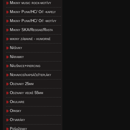
Mikiny music rock-motívy
Mikiny Punk/HC/ Oi! -kapely
Mikiny Punk/HC/ Oi! -motívy
Mikiny SKA/Reggae/Rasta
mikiny zábavné - humorné
Nášivky
Náramky
Náušnice+piercing
Nohavice/kapsáče/tepláky
Odznaky 25mm
Odznaky veľké 55mm
Okuliare
Opasky
Otvaráky
Peňaženky