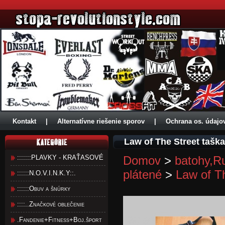
Kontakt
|
Alternatívne riešenie sporov
|
Ochrana os. údajo
Law of The Street taška
:::::::PLAVKY - KRAŤASOVÉ
Domov
>
batohy,R
plátené
>
Law of T
::::::N.O.V.I.N.K.Y::.
::::::Obuv a šnúrky
::::..Značkové oblečenie
.Fandenie+Fitness+Boj.šport