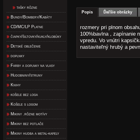
tašky rôzne
Popis
Ďaľšie obrázky
Bundy/Bombery/Kabáty
rozmery pri plnom obsahu
CD/MC/LP Platne
100%bavlna , zapínanie n
čiapky/šiltovky/kukly/klobúky
vpredu. Vo vnútri kapsič
Detské oblečenie
nastaviteľný hrubý a pev
doplnky
Farby a doplnky na vlasy
Hudobniny/struny
Knihy
košele bez loga
Košele s logom
Mikiny .rôzne motívy
Mikiny bez potlače
Mikiny hudba a metal-kapely