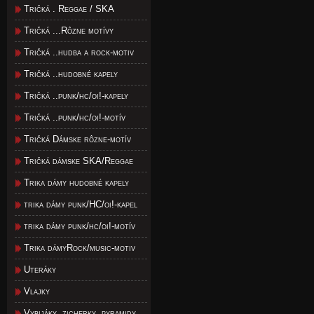
Tričká . Reggae / SKA
Tričká ...Rôzne motívy
Tričká ..hudba a rock-motiv
Tričká ..hudobné kapely
Tričká ..punk/hc/oi!-kapely
Tričká ..punk/hc/oi!-motív
Tričká Dámske rôzne-motív
Tričká dámske SKA/Reggae
Trika dámy hudobné kapely
trika dámy punk/HC/oi!-kapel
trika dámy punk/hc/oi!-motív
Trika dámyRock/music-motiv
Uteráky
Vlajky
Vybijáky, zicherky, pyramidy