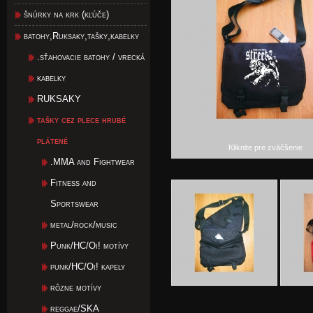
šnúrky na krk (kľúče)
batohy,Ruksaky,tašky,kabelky
.sťahovacie batohy / vrecká
kabelky
RUKSAKY
tašky cez plece hrubé
plátené
Kliknite pre zväčšenie
.MMA and Fightwear
Fitness and
Sportswear
metal/rock/music
Punk/HC/Oi! motívy
punk/HC/Oi! kapely
rôzne motívy
reggae/SKA