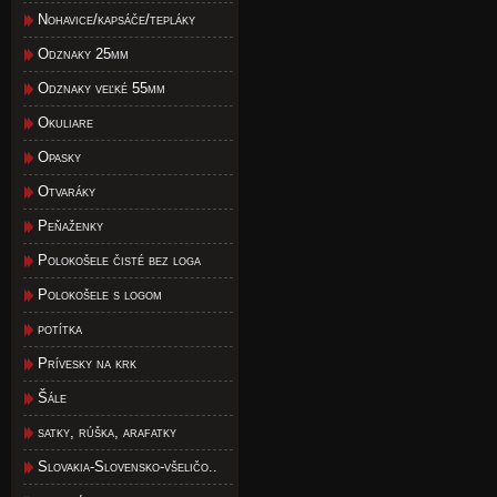
Nohavice/kapsáče/tepláky
Odznaky 25mm
Odznaky veľké 55mm
Okuliare
Opasky
Otvaráky
Peňaženky
Polokošele čisté bez loga
Polokošele s logom
potítka
Prívesky na krk
Šále
satky, rúška, arafatky
Slovakia-Slovensko-všeličo..