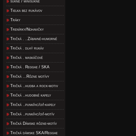
sukne / minisukne
Tielka bez rukávov
Tráky
Trenírky/Nohavičky
Tričká . ..Zábavné-humorné
Tričká . dlhý rukáv
Tričká . maskáčové
Tričká . Reggae / SKA
Tričká ...Rôzne motívy
Tričká ..hudba a rock-motiv
Tričká ..hudobné kapely
Tričká ..punk/hc/oi!-kapely
Tričká ..punk/hc/oi!-motív
Tričká Dámske rôzne-motív
Tričká dámske SKA/Reggae