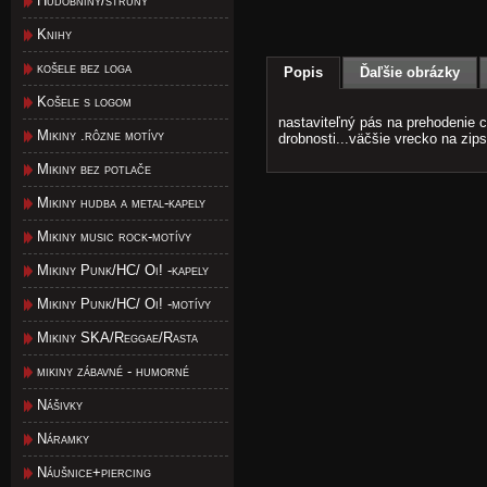
Hudobniny/struny
Knihy
košele bez loga
Popis
Ďaľšie obrázky
Košele s logom
nastaviteľný pás na prehodenie c
Mikiny .rôzne motívy
drobnosti...väčšie vrecko na zips
Mikiny bez potlače
Mikiny hudba a metal-kapely
Mikiny music rock-motívy
Mikiny Punk/HC/ Oi! -kapely
Mikiny Punk/HC/ Oi! -motívy
Mikiny SKA/Reggae/Rasta
mikiny zábavné - humorné
Nášivky
Náramky
Náušnice+piercing