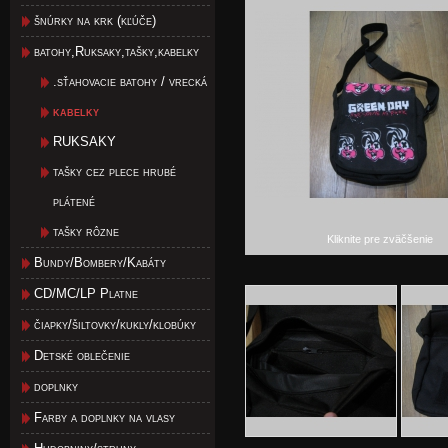
šnúrky na krk (kľúče)
batohy,Ruksaky,tašky,kabelky
.sťahovacie batohy / vrecká
kabelky
RUKSAKY
tašky cez plece hrubé
plátené
tašky rôzne
Kliknite pre zväčšenie
Bundy/Bombery/Kabáty
CD/MC/LP Platne
čiapky/šiltovky/kukly/klobúky
Detské oblečenie
doplnky
Farby a doplnky na vlasy