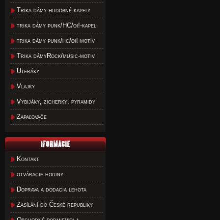
Trika dámy hudobné kapely
trika dámy punk/HC/oi!-kapel
trika dámy punk/hc/oi!-motív
Trika dámyRock/music-motiv
Uteráky
Vlajky
Vybijáky, zicherky, pyramidy
Zapaľovače
Kontakt
otváracie hodiny
Doprava a dodacia lehota
Zasílání do České republiky
Obchodné podmienky a