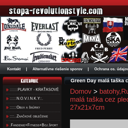
Kontakt
|
Alternatívne riešenie sporov
|
Ochrana os. údajo
Green Day malá taška c
:::::::PLAVKY - KRAŤASOVÉ
Domov
>
batohy,R
malá taška cez ple
::::::N.O.V.I.N.K.Y::.
27x21x7cm
::::::Obuv a šnúrky
::::..Značkové oblečenie
.Fandenie+Fitness+Boj.šport