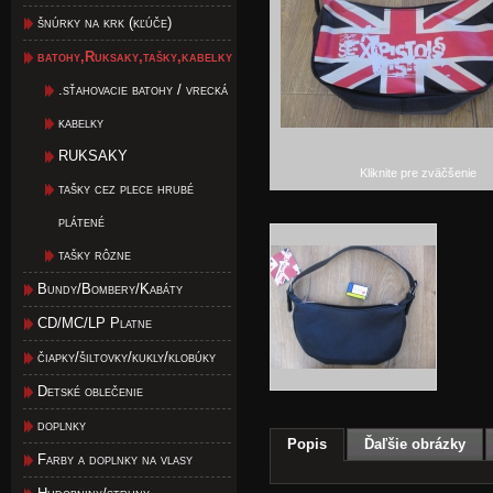
šnúrky na krk (kľúče)
batohy,Ruksaky,tašky,kabelky
.sťahovacie batohy / vrecká
kabelky
RUKSAKY
Kliknite pre zväčšenie
tašky cez plece hrubé
plátené
tašky rôzne
Bundy/Bombery/Kabáty
CD/MC/LP Platne
čiapky/šiltovky/kukly/klobúky
Detské oblečenie
doplnky
Popis
Ďaľšie obrázky
Farby a doplnky na vlasy