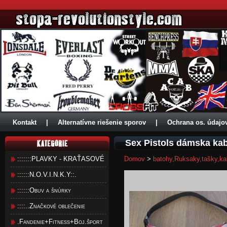
Kontakt
|
Alternatívne riešenie sporov
|
Ochrana os. údajo
Sex Pistols dámska ka
:::::::PLAVKY - KRAŤASOVÉ
Domov
>
batohy,Ruksaky,tašky,ka
::::::N.O.V.I.N.K.Y::.
::::::Obuv a šnúrky
::::..Značkové oblečenie
.Fandenie+Fitness+Boj.šport