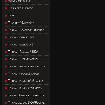
sukne / minisukne
Tielka bez rukávov
Tráky
Trenírky/Nohavičky
Tričká . ..Zábavné-humorné
Tričká . dlhý rukáv
Tričká . maskáčové
Tričká . Reggae / SKA
Tričká ...Rôzne motívy
Tričká ..hudba a rock-motiv
Tričká ..hudobné kapely
Tričká ..punk/hc/oi!-kapely
Tričká ..punk/hc/oi!-motív
Tričká Dámske rôzne-motív
Tričká dámske SKA/Reggae