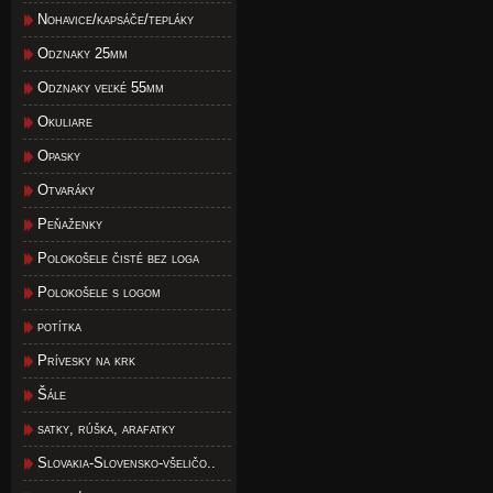
Nohavice/kapsáče/tepláky
Odznaky 25mm
Odznaky veľké 55mm
Okuliare
Opasky
Otvaráky
Peňaženky
Polokošele čisté bez loga
Polokošele s logom
potítka
Prívesky na krk
Šále
satky, rúška, arafatky
Slovakia-Slovensko-všeličo..