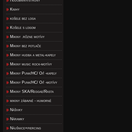
Hudobniny/struny
Knihy
košele bez loga
Košele s logom
Mikiny .rôzne motívy
Mikiny bez potlače
Mikiny hudba a metal-kapely
Mikiny music rock-motívy
Mikiny Punk/HC/ Oi! -kapely
Mikiny Punk/HC/ Oi! -motívy
Mikiny SKA/Reggae/Rasta
mikiny zábavné - humorné
Nášivky
Náramky
Náušnice+piercing