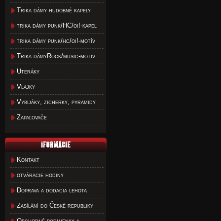
Trika dámy hudobné kapely
trika dámy punk/HC/oi!-kapel
trika dámy punk/hc/oi!-motív
Trika dámyRock/music-motiv
Uteráky
Vlajky
Vybijáky, zicherky, pyramidy
Zapaľovače
Kontakt
otváracie hodiny
Doprava a dodacia lehota
Zasílání do České republiky
Obchodné podmienky a