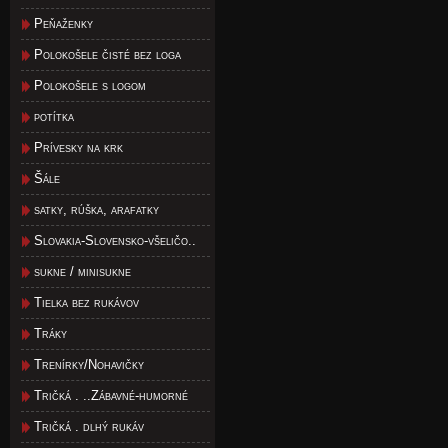
Peňaženky
Polokošele čisté bez loga
Polokošele s logom
potítka
Prívesky na krk
Šále
satky, rúška, arafatky
Slovakia-Slovensko-všeličo..
sukne / minisukne
Tielka bez rukávov
Tráky
Trenírky/Nohavičky
Tričká . ..Zábavné-humorné
Tričká . dlhý rukáv