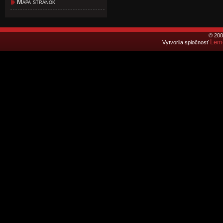
Mapa stránok
© 200
Lemo
Vytvorila spločnosť