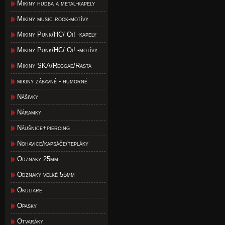
Mikiny hudba a metal-kapely
Mikiny music rock-motívy
Mikiny Punk/HC/ Oi! -kapely
Mikiny Punk/HC/ Oi! -motívy
Mikiny SKA/Reggae/Rasta
mikiny zábavné - humorné
Nášivky
Náramky
Náušnice+piercing
Nohavice/kapsáče/tepláky
Odznaky 25mm
Odznaky veľké 55mm
Okuliare
Opasky
Otvaráky