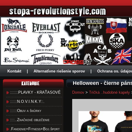
Kontakt
|
Alternatívne riešenie sporov
|
Ochrana os. údajo
Helloween - čierne pán
:::::::PLAVKY - KRAŤASOVÉ
Domov
>
Tričká ..hudobné kapely
::::::N.O.V.I.N.K.Y::.
::::::Obuv a šnúrky
::::..Značkové oblečenie
.Fandenie+Fitness+Boj.šport