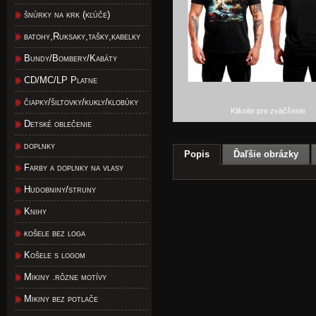
šnúrky na krk (kľúče)
batohy,Ruksaky,tašky,kabelky
Bundy/Bombery/Kabáty
CD/MC/LP Platne
čiapky/šiltovky/kukly/klobúky
Kliknite pre zväčšenie
Detské oblečenie
doplnky
Popis
Ďaľšie obrázky
Farby a doplnky na vlasy
Hudobniny/struny
Knihy
košele bez loga
Košele s logom
Mikiny .rôzne motívy
Mikiny bez potlače