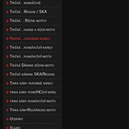
Tričká . maskáčové
Tričká . Reggae / SKA
Tričká ...Rôzne motívy
Tričká ..hudba a rock-motiv
Tričká ..hudobné kapely
Tričká ..punk/hc/oi!-kapely
Tričká ..punk/hc/oi!-motív
Tričká Dámske rôzne-motív
Tričká dámske SKA/Reggae
Trika dámy hudobné kapely
trika dámy punk/HC/oi!-kapel
trika dámy punk/hc/oi!-motív
Trika dámyRock/music-motiv
Uteráky
Vlajky