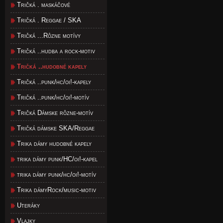
Tričká . maskáčové
Tričká . Reggae / SKA
Tričká ...Rôzne motívy
Tričká ..hudba a rock-motiv
Tričká ..hudobné kapely
Tričká ..punk/hc/oi!-kapely
Tričká ..punk/hc/oi!-motív
Tričká Dámske rôzne-motív
Tričká dámske SKA/Reggae
Trika dámy hudobné kapely
trika dámy punk/HC/oi!-kapel
trika dámy punk/hc/oi!-motív
Trika dámyRock/music-motiv
Uteráky
Vlajky