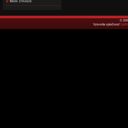
Mapa stránok
© 200
Lemo
Vytvorila spločnosť