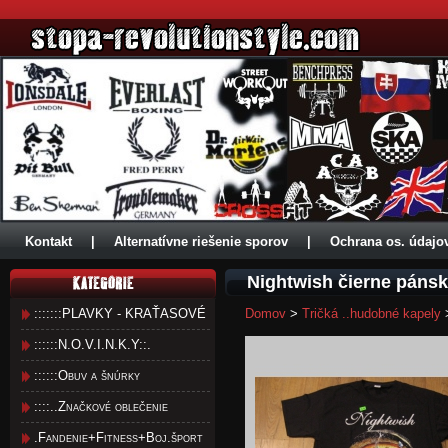
Kontakt
|
Alternatívne riešenie sporov
|
Ochrana os. údajo
Nightwish čierne pánsk
:::::::PLAVKY - KRAŤASOVÉ
Domov
>
Tričká ..hudobné kapely
::::::N.O.V.I.N.K.Y::.
::::::Obuv a šnúrky
::::..Značkové oblečenie
.Fandenie+Fitness+Boj.šport