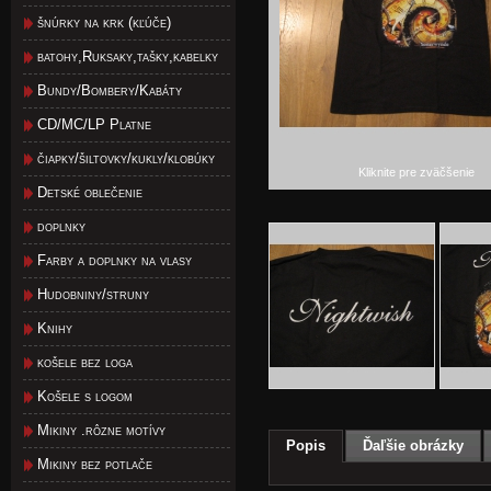
šnúrky na krk (kľúče)
batohy,Ruksaky,tašky,kabelky
Bundy/Bombery/Kabáty
CD/MC/LP Platne
čiapky/šiltovky/kukly/klobúky
Kliknite pre zväčšenie
Detské oblečenie
doplnky
Farby a doplnky na vlasy
Hudobniny/struny
Knihy
košele bez loga
Košele s logom
Mikiny .rôzne motívy
Popis
Ďaľšie obrázky
Mikiny bez potlače