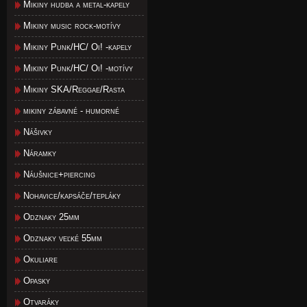
Mikiny hudba a metal-kapely
Mikiny music rock-motívy
Mikiny Punk/HC/ Oi! -kapely
Mikiny Punk/HC/ Oi! -motívy
Mikiny SKA/Reggae/Rasta
mikiny zábavné - humorné
Nášivky
Náramky
Náušnice+piercing
Nohavice/kapsáče/tepláky
Odznaky 25mm
Odznaky veľké 55mm
Okuliare
Opasky
Otvaráky