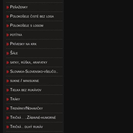
Peňaženky
Polokošele čisté bez loga
Polokošele s logom
potítka
Prívesky na krk
Šále
satky, rúška, arafatky
Slovakia-Slovensko-všeličo..
sukne / minisukne
Tielka bez rukávov
Tráky
Trenírky/Nohavičky
Tričká . ..Zábavné-humorné
Tričká . dlhý rukáv