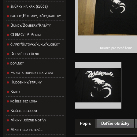
šnúrky na krk (kľúče)
batohy,Ruksaky,tašky,kabelky
Bundy/Bombery/Kabáty
CD/MC/LP Platne
čiapky/šiltovky/kukly/klobúky
Kliknite pre zväčšenie
Detské oblečenie
doplnky
Farby a doplnky na vlasy
Hudobniny/struny
Knihy
košele bez loga
Košele s logom
Mikiny .rôzne motívy
Popis
Ďaľšie obrázky
Mikiny bez potlače