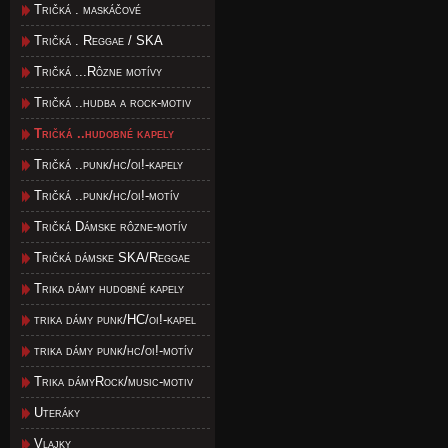
Tričká . maskáčové
Tričká . Reggae / SKA
Tričká ...Rôzne motívy
Tričká ..hudba a rock-motiv
Tričká ..hudobné kapely
Tričká ..punk/hc/oi!-kapely
Tričká ..punk/hc/oi!-motív
Tričká Dámske rôzne-motív
Tričká dámske SKA/Reggae
Trika dámy hudobné kapely
trika dámy punk/HC/oi!-kapel
trika dámy punk/hc/oi!-motív
Trika dámyRock/music-motiv
Uteráky
Vlajky