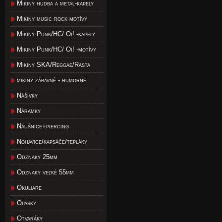
Mikiny hudba a metal-kapely
Mikiny music rock-motívy
Mikiny Punk/HC/ Oi! -kapely
Mikiny Punk/HC/ Oi! -motívy
Mikiny SKA/Reggae/Rasta
mikiny zábavné - humorné
Nášivky
Náramky
Náušnice+piercing
Nohavice/kapsáče/tepláky
Odznaky 25mm
Odznaky veľké 55mm
Okuliare
Opasky
Otvaráky