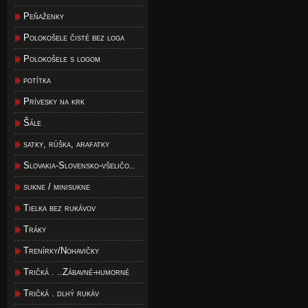
Peňaženky
Polokošele čisté bez loga
Polokošele s logom
potítka
Prívesky na krk
Šále
satky, rúška, arafatky
Slovakia-Slovensko-všeličo..
sukne / minisukne
Tielka bez rukávov
Tráky
Trenírky/Nohavičky
Tričká . ..Zábavné-humorné
Tričká . dlhý rukáv