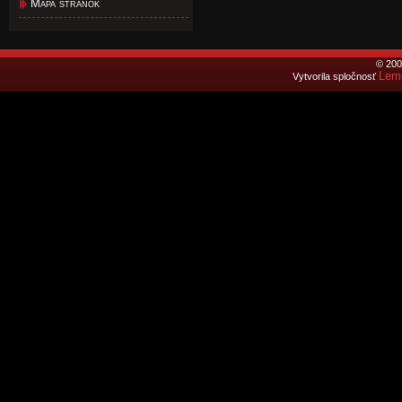
Mapa stránok
© 200
Lemo
Vytvorila spločnosť