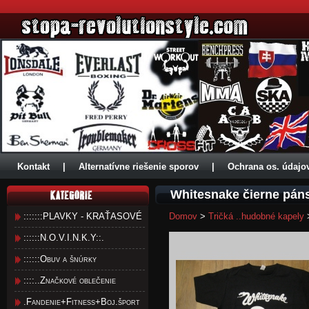
Kontakt
|
Alternatívne riešenie sporov
|
Ochrana os. údajo
Whitesnake čierne páns
:::::::PLAVKY - KRAŤASOVÉ
Domov
>
Tričká ..hudobné kapely
::::::N.O.V.I.N.K.Y::.
::::::Obuv a šnúrky
::::..Značkové oblečenie
.Fandenie+Fitness+Boj.šport