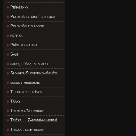
Peňaženky
Polokošele čisté bez loga
Polokošele s logom
potítka
Prívesky na krk
Šále
satky, rúška, arafatky
Slovakia-Slovensko-všeličo..
sukne / minisukne
Tielka bez rukávov
Tráky
Trenírky/Nohavičky
Tričká . ..Zábavné-humorné
Tričká . dlhý rukáv