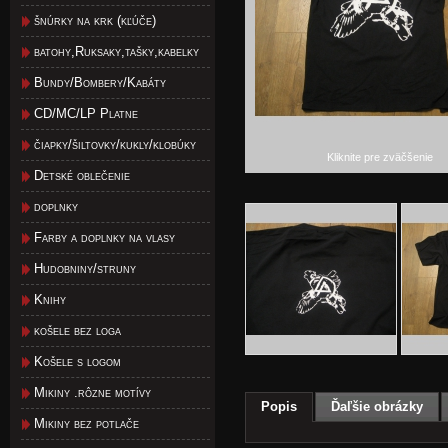
šnúrky na krk (kľúče)
batohy,Ruksaky,tašky,kabelky
Bundy/Bombery/Kabáty
CD/MC/LP Platne
čiapky/šiltovky/kukly/klobúky
Kliknite pre zväčšenie
Detské oblečenie
doplnky
Farby a doplnky na vlasy
Hudobniny/struny
Knihy
košele bez loga
Košele s logom
Mikiny .rôzne motívy
Popis
Ďaľšie obrázky
Mikiny bez potlače