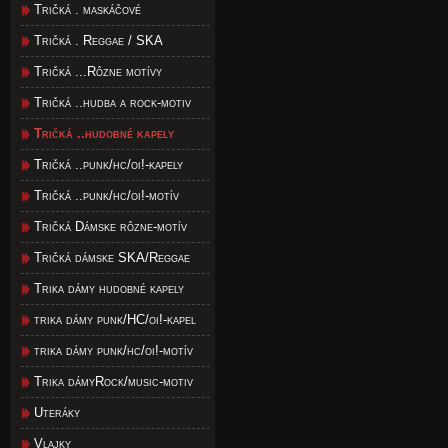
Tričká . maskáčové
Tričká . Reggae / SKA
Tričká ...Rôzne motívy
Tričká ..hudba a rock-motiv
Tričká ..hudobné kapely
Tričká ..punk/hc/oi!-kapely
Tričká ..punk/hc/oi!-motív
Tričká Dámske rôzne-motív
Tričká dámske SKA/Reggae
Trika dámy hudobné kapely
trika dámy punk/HC/oi!-kapel
trika dámy punk/hc/oi!-motív
Trika dámyRock/music-motiv
Uteráky
Vlajky