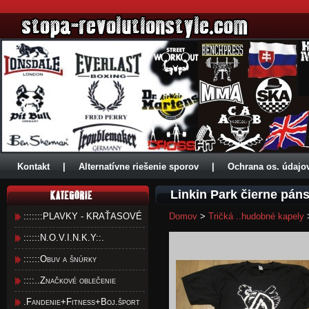
Kontakt
|
Alternatívne riešenie sporov
|
Ochrana os. údajo
Linkin Park čierne páns
:::::::PLAVKY - KRAŤASOVÉ
Domov
>
Tričká ..hudobné kapely
::::::N.O.V.I.N.K.Y::.
::::::Obuv a šnúrky
::::..Značkové oblečenie
.Fandenie+Fitness+Boj.šport