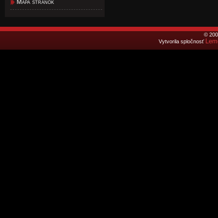
Mapa stránok
© 200
Lemo
Vytvorila spločnosť