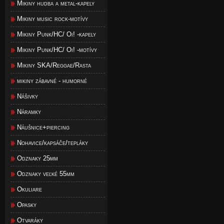
Mikiny hudba a metal-kapely
Mikiny music rock-motívy
Mikiny Punk/HC/ Oi! -kapely
Mikiny Punk/HC/ Oi! -motívy
Mikiny SKA/Reggae/Rasta
mikiny zábavné - humorné
Nášivky
Náramky
Náušnice+piercing
Nohavice/kapsáče/tepláky
Odznaky 25mm
Odznaky veľké 55mm
Okuliare
Opasky
Otvaráky