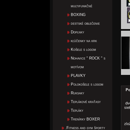
multifunkčné
BOXING
destské oblečenie
Doplnky
kľúčenky na krk
Košele s logom
Nohavice " ROCK " s
motívom
PLAVKY
Polokošele s logom
Po
Ruksaky
Teplákové kraťasy
dve
sie
Tepláky
Trenírky BOXER
zlo
.Fitness and gym športy