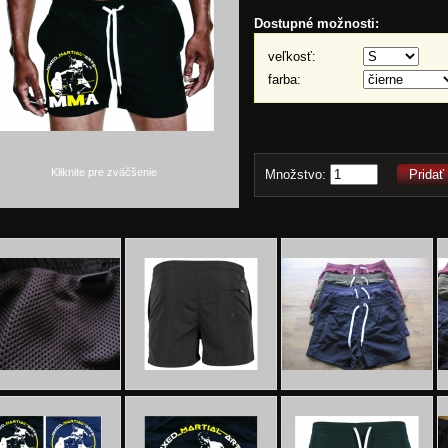
Dostupné možnosti:
veľkosť:
farba:
Kliknite pre zväčšenie
Množstvo:
Pridať