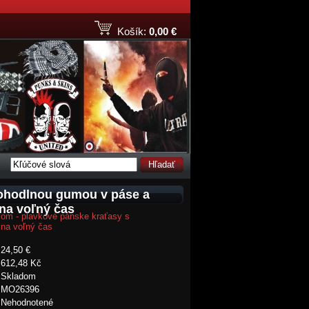
Košík:
0,00 €
Hľadať
pohodlnou gumou v páse a
 na voľný čas
om - plavkové pánske kraťasy s
 na voľný čas
24,50 €
612,48 Kč
Skladom
MO26396
Nehodnotené