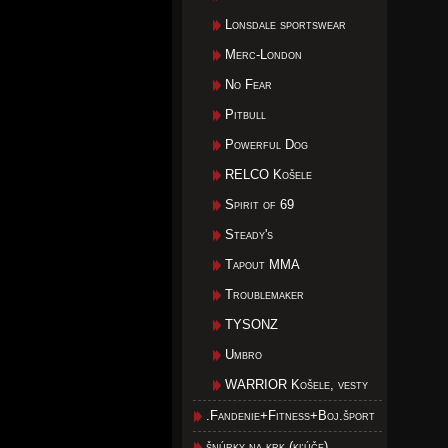
Lonsdale sportswear
Merc-London
No Fear
Pitbull
Powerful Dog
RELCO Košele
Spirit of 69
Steady's
Tapout MMA
Troublemaker
TYSONZ
Umbro
WARRIOR Košele, vesty
.Fandenie+Fitness+Boj.šport
šnúrky na krk (kľúče)