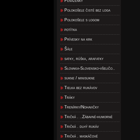
Peňaženky
Polokošele čisté bez loga
Polokošele s logom
potítka
Prívesky na krk
Šále
satky, rúška, arafatky
Slovakia-Slovensko-všeličo..
sukne / minisukne
Tielka bez rukávov
Tráky
Trenírky/Nohavičky
Tričká . ..Zábavné-humorné
Tričká . dlhý rukáv
Tričká . maskáčové