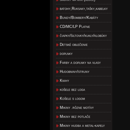
batohy,Ruksaky,tašky,kabelky
Bundy/Bombery/Kabáty
CD/MC/LP Platne
čiapky/šiltovky/kukly/klobúky
Detské oblečenie
doplnky
Farby a doplnky na vlasy
Hudobniny/struny
Knihy
košele bez loga
Košele s logom
Mikiny .rôzne motívy
Mikiny bez potlače
Mikiny hudba a metal-kapely