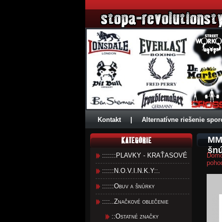
Kontakt
|
Alternatívne riešenie spor
MMA
šnú
:::::::PLAVKY - KRAŤASOVÉ
Dom
pohod
::::::N.O.V.I.N.K.Y::.
::::::Obuv a šnúrky
::::..Značkové oblečenie
::Ostatné značky