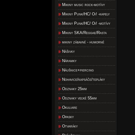
Mikiny music rock-motívy
Mikiny Punk/HC/ Oi! -kapely
Mikiny Punk/HC/ Oi! -motívy
Mikiny SKA/Reggae/Rasta
mikiny zábavné - humorné
Nášivky
Náramky
Náušnice+piercing
Nohavice/kapsáče/tepláky
Odznaky 25mm
Odznaky veľké 55mm
Okuliare
Opasky
Otvaráky