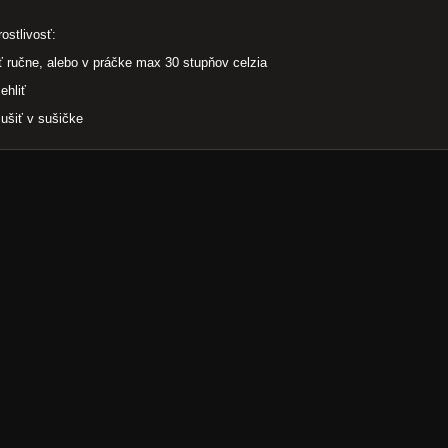
rostlivosť:
ť ručne, alebo v práčke max 30 stupňov celzia
ehliť
ušiť v sušičke