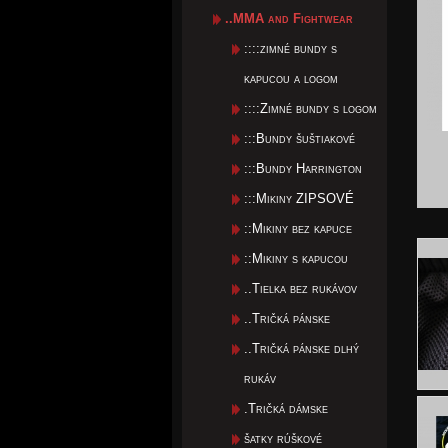
..MMA and Fightwear
::::zimné bundy s
kapucou a logom
::::Zimné bundy s logom
:::Bundy šuštiakové
:::Bundy Harrington
:::Mikiny ZIPSOVÉ
::Mikiny bez kapuce
::Mikiny s kapucou
..Tielka bez rukávov
..Tričká pánske
..Tričká pánske dlhý
rukáv
.Tričká dámske
šatky rúškové