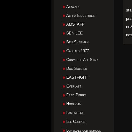
Airwalk
sta
Alpha Industries
pra
AMSTAFF
než
BEN LEE
nes
Ben Sherman
Casuals 1977
Converse All Star
Dog Soldier
EASTFIGHT
Everlast
Fred Perry
Hooligan
Lambretta
Lee Cooper
Lonsdale old school