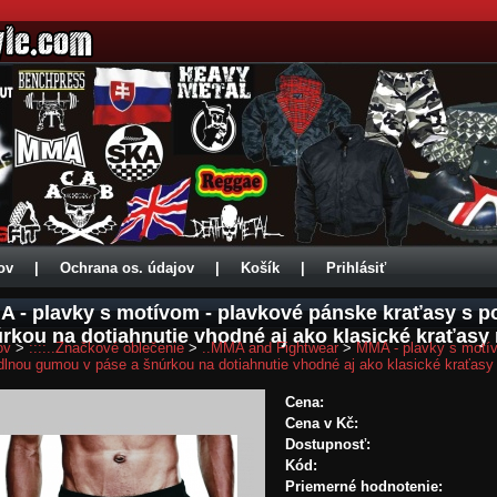
ov
|
Ochrana os. údajov
|
Košík
|
Prihlásiť
 - plavky s motívom - plavkové pánske kraťasy s 
rkou na dotiahnutie vhodné aj ako klasické kraťasy
ov
>
::::..Značkové oblečenie
>
..MMA and Fightwear
>
MMA - plavky s motív
lnou gumou v páse a šnúrkou na dotiahnutie vhodné aj ako klasické kraťasy
Cena:
Cena v Kč:
Dostupnosť:
Kód:
Priemerné hodnotenie: