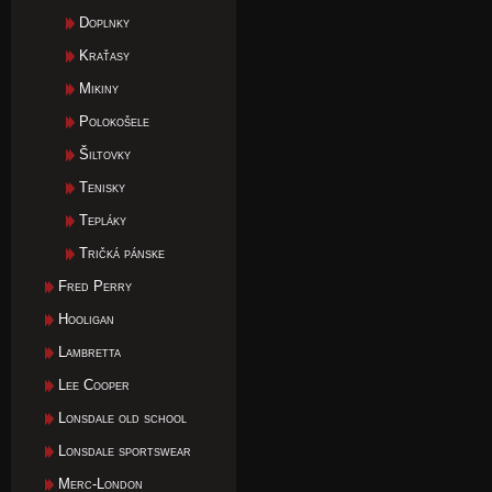
Doplnky
Kraťasy
Mikiny
Polokošele
Šiltovky
Tenisky
Tepláky
Tričká pánske
Fred Perry
Hooligan
Lambretta
Lee Cooper
Lonsdale old school
Lonsdale sportswear
Merc-London