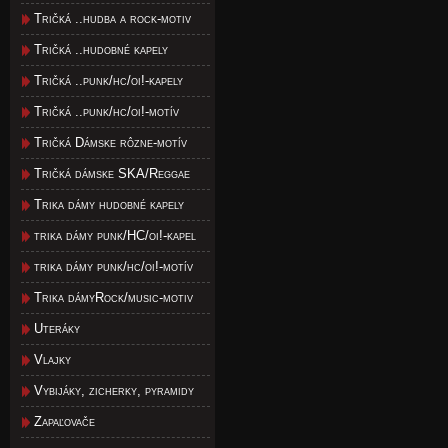
Tričká ..hudba a rock-motiv
Tričká ..hudobné kapely
Tričká ..punk/hc/oi!-kapely
Tričká ..punk/hc/oi!-motív
Tričká Dámske rôzne-motív
Tričká dámske SKA/Reggae
Trika dámy hudobné kapely
trika dámy punk/HC/oi!-kapel
trika dámy punk/hc/oi!-motív
Trika dámyRock/music-motiv
Uteráky
Vlajky
Vybijáky, zicherky, pyramidy
Zapaľovače