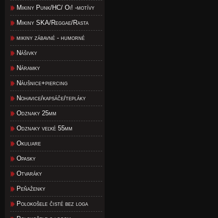
Mikiny Punk/HC/ Oi! -motívy
Mikiny SKA/Reggae/Rasta
mikiny zábavné - humorné
Nášivky
Náramky
Náušnice+piercing
Nohavice/kapsáče/tepláky
Odznaky 25mm
Odznaky veľké 55mm
Okuliare
Opasky
Otvaráky
Peňaženky
Polokošele čisté bez loga