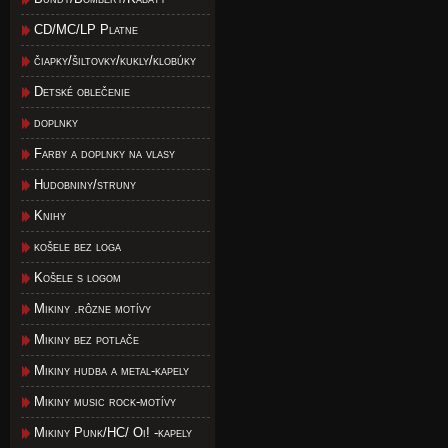
CD/MC/LP Platne
čiapky/šiltovky/kukly/klobúky
Detské oblečenie
doplnky
Farby a doplnky na vlasy
Hudobniny/struny
Knihy
košele bez loga
Košele s logom
Mikiny .rôzne motívy
Mikiny bez potlače
Mikiny hudba a metal-kapely
Mikiny music rock-motívy
Mikiny Punk/HC/ Oi! -kapely