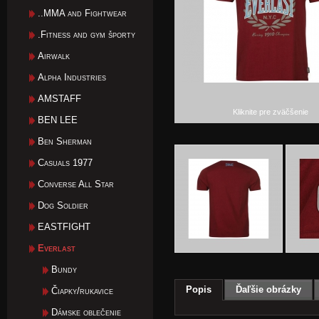
..MMA and Fightwear
.Fitness and gym športy
Airwalk
Alpha Industries
AMSTAFF
Kliknite pre zväčšenie
BEN LEE
Ben Sherman
Casuals 1977
Converse All Star
Dog Soldier
EASTFIGHT
Everlast
Bundy
Popis
Ďaľšie obrázky
Čiapky/rukavice
Dámske oblečenie