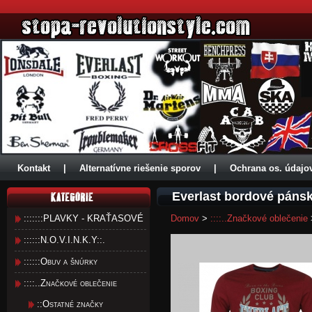
Kontakt
|
Alternatívne riešenie sporov
|
Ochrana os. údajo
Everlast bordové páns
:::::::PLAVKY - KRAŤASOVÉ
Domov
>
::::..Značkové oblečenie
::::::N.O.V.I.N.K.Y::.
::::::Obuv a šnúrky
::::..Značkové oblečenie
::Ostatné značky