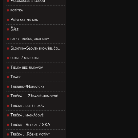
Polokošele s logom
potítka
Prívesky na krk
Šále
satky, rúška, arafatky
Slovakia-Slovensko-všeličo..
sukne / minisukne
Tielka bez rukávov
Tráky
Trenírky/Nohavičky
Tričká . ..Zábavné-humorné
Tričká . dlhý rukáv
Tričká . maskáčové
Tričká . Reggae / SKA
Tričká ...Rôzne motívy