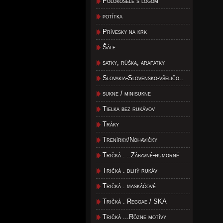
Polokošele s logom
potítka
Prívesky na krk
Šále
satky, rúška, arafatky
Slovakia-Slovensko-všeličo..
sukne / minisukne
Tielka bez rukávov
Tráky
Trenírky/Nohavičky
Tričká . ..Zábavné-humorné
Tričká . dlhý rukáv
Tričká . maskáčové
Tričká . Reggae / SKA
Tričká ...Rôzne motívy