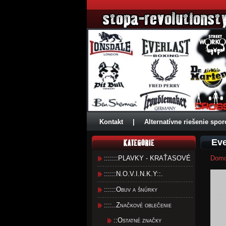
Kontakt
|
Alternatívne riešenie spor
Eve
:::::::PLAVKY - KRAŤASOVÉ
Dom
::::::N.O.V.I.N.K.Y::.
::::::Obuv a šnúrky
::::..Značkové oblečenie
::Ostatné značky