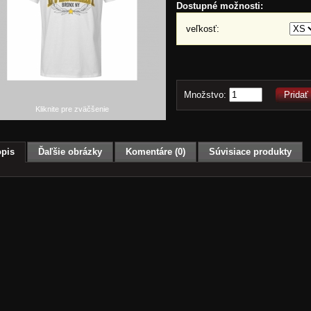
Dostupné možnosti:
veľkosť:
Množstvo:
Pridať
Kliknite pre zväčšenie
pis
Ďaľšie obrázky
Komentáre (0)
Súvisiace produkty