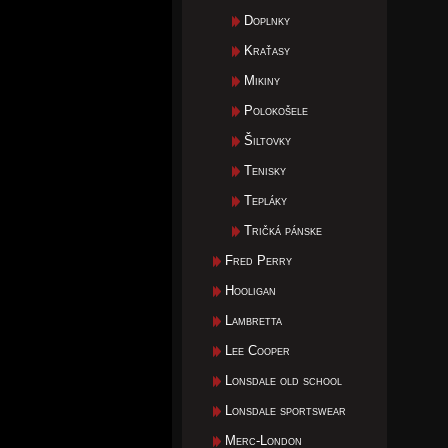
Doplnky
Kraťasy
Mikiny
Polokošele
Šiltovky
Tenisky
Tepláky
Tričká pánske
Fred Perry
Hooligan
Lambretta
Lee Cooper
Lonsdale old school
Lonsdale sportswear
Merc-London