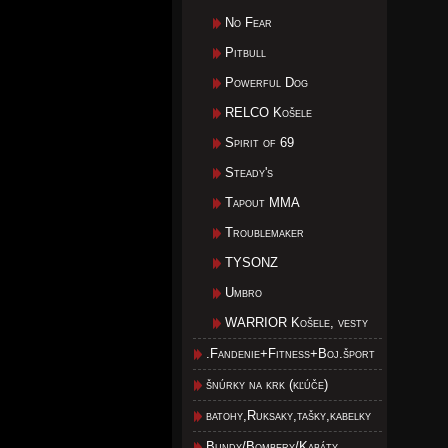
No Fear
Pitbull
Powerful Dog
RELCO Košele
Spirit of 69
Steady's
Tapout MMA
Troublemaker
TYSONZ
Umbro
WARRIOR Košele, vesty
.Fandenie+Fitness+Boj.šport
šnúrky na krk (kľúče)
batohy,Ruksaky,tašky,kabelky
Bundy/Bombery/Kabáty