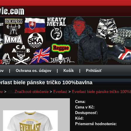
ov
|
Ochrana os. údajov
|
Košík
|
Prihlásiť
rlast biele pánske tričko 100%bavlna
ov
>
::::..Značkové oblečenie
>
Everlast
>
Everlast biele pánske tričko 100%
Cena:
Cena v Kč:
Dostupnosť:
Kód:
Priemerné hodnotenie: