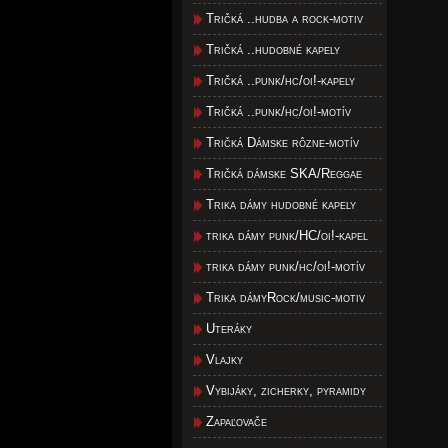
Tričká ..hudba a rock-motiv
Tričká ..hudobné kapely
Tričká ..punk/hc/oi!-kapely
Tričká ..punk/hc/oi!-motív
Tričká Dámske rôzne-motív
Tričká dámske SKA/Reggae
Trika dámy hudobné kapely
trika dámy punk/HC/oi!-kapel
trika dámy punk/hc/oi!-motív
Trika dámyRock/music-motiv
Uteráky
Vlajky
Vybijáky, zicherky, pyramidy
Zapaľovače