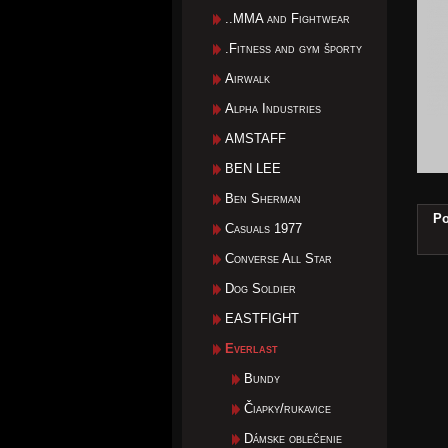
..MMA and Fightwear
.Fitness and gym športy
Airwalk
Alpha Industries
AMSTAFF
BEN LEE
Ben Sherman
Po
Casuals 1977
Converse All Star
Dog Soldier
EASTFIGHT
Everlast
Bundy
Čiapky/rukavice
Dámske oblečenie