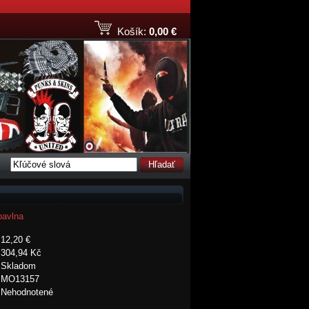
Košík:
0,00 €
Hľadať
bavlna
12,20 €
304,94 Kč
Skladom
MO13157
Nehodnotené