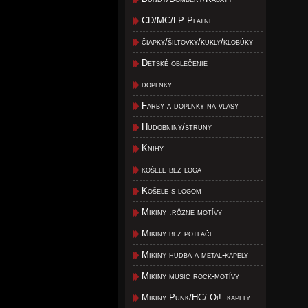
CD/MC/LP Platne
čiapky/šiltovky/kukly/klobúky
Detské oblečenie
doplnky
Farby a doplnky na vlasy
Hudobniny/struny
Knihy
košele bez loga
Košele s logom
Mikiny .rôzne motívy
Mikiny bez potlače
Mikiny hudba a metal-kapely
Mikiny music rock-motívy
Mikiny Punk/HC/ Oi! -kapely