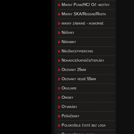
Mikiny Punk/HC/ Oi! -motívy
Mikiny SKA/Reggae/Rasta
mikiny zábavné - humorné
Nášivky
Náramky
Náušnice+piercing
Nohavice/kapsáče/tepláky
Odznaky 25mm
Odznaky veľké 55mm
Okuliare
Opasky
Otvaráky
Peňaženky
Polokošele čisté bez loga