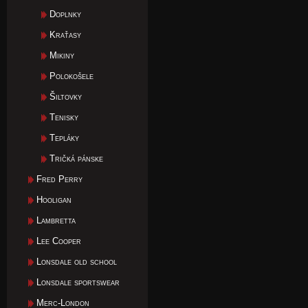
Doplnky
Kraťasy
Mikiny
Polokošele
Šiltovky
Tenisky
Tepláky
Tričká pánske
Fred Perry
Hooligan
Lambretta
Lee Cooper
Lonsdale old school
Lonsdale sportswear
Merc-London