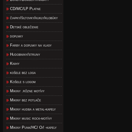
CD/MC/LP Platne
čiapky/šiltovky/kukly/klobúky
Detské oblečenie
doplnky
Farby a doplnky na vlasy
Hudobniny/struny
Knihy
košele bez loga
Košele s logom
Mikiny .rôzne motívy
Mikiny bez potlače
Mikiny hudba a metal-kapely
Mikiny music rock-motívy
Mikiny Punk/HC/ Oi! -kapely