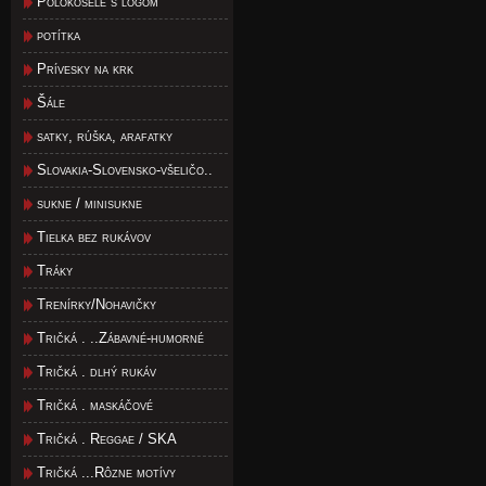
Polokošele s logom
potítka
Prívesky na krk
Šále
satky, rúška, arafatky
Slovakia-Slovensko-všeličo..
sukne / minisukne
Tielka bez rukávov
Tráky
Trenírky/Nohavičky
Tričká . ..Zábavné-humorné
Tričká . dlhý rukáv
Tričká . maskáčové
Tričká . Reggae / SKA
Tričká ...Rôzne motívy