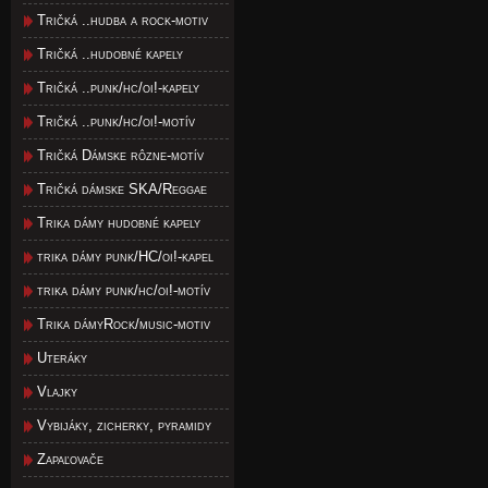
Tričká ..hudba a rock-motiv
Tričká ..hudobné kapely
Tričká ..punk/hc/oi!-kapely
Tričká ..punk/hc/oi!-motív
Tričká Dámske rôzne-motív
Tričká dámske SKA/Reggae
Trika dámy hudobné kapely
trika dámy punk/HC/oi!-kapel
trika dámy punk/hc/oi!-motív
Trika dámyRock/music-motiv
Uteráky
Vlajky
Vybijáky, zicherky, pyramidy
Zapaľovače