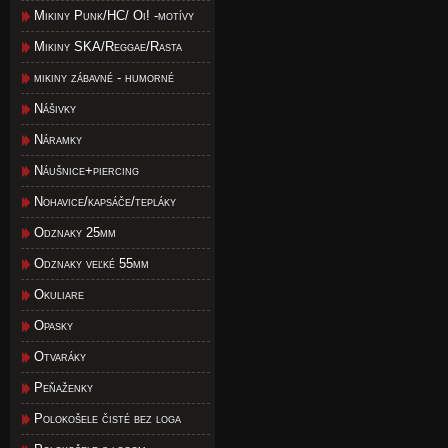
Mikiny Punk/HC/ Oi! -motívy
Mikiny SKA/Reggae/Rasta
mikiny zábavné - humorné
Nášivky
Náramky
Náušnice+piercing
Nohavice/kapsáče/tepláky
Odznaky 25mm
Odznaky veľké 55mm
Okuliare
Opasky
Otvaráky
Peňaženky
Polokošele čisté bez loga