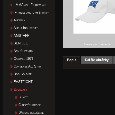
..MMA and Fightwear
.Fitness and gym športy
Airwalk
Alpha Industries
AMSTAFF
BEN LEE
Kliknite pre zväčšenie
Ben Sherman
Casuals 1977
Popis
Ďaľšie obrázky
Converse All Star
Dog Soldier
EASTFIGHT
Everlast
Bundy
Čiapky/rukavice
Dámske oblečenie