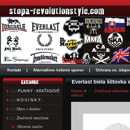
Kontakt
|
Alternatívne riešenie sporov
|
Ochrana os. údajo
Everlast biela šiltovk
:::::::PLAVKY - KRAŤASOVÉ
Domov
>
::::..Značkové oblečenie
veľkosť
::::::N.O.V.I.N.K.Y::.
::::::Obuv a šnúrky
::::..Značkové oblečenie
::Ostatné značky