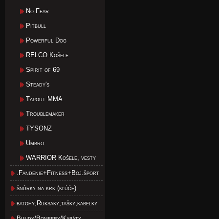
No Fear
Pitbull
Powerful Dog
RELCO Košele
Spirit of 69
Steady's
Tapout MMA
Troublemaker
TYSONZ
Umbro
WARRIOR Košele, vesty
.Fandenie+Fitness+Boj.šport
šnúrky na krk (kľúče)
batohy,Ruksaky,tašky,kabelky
Bundy/Bombery/Kabáty