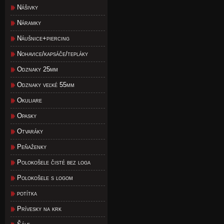
Nášivky
Náramky
Náušnice+piercing
Nohavice/kapsáče/tepláky
Odznaky 25mm
Odznaky veľké 55mm
Okuliare
Opasky
Otvaráky
Peňaženky
Polokošele čisté bez loga
Polokošele s logom
potítka
Prívesky na krk