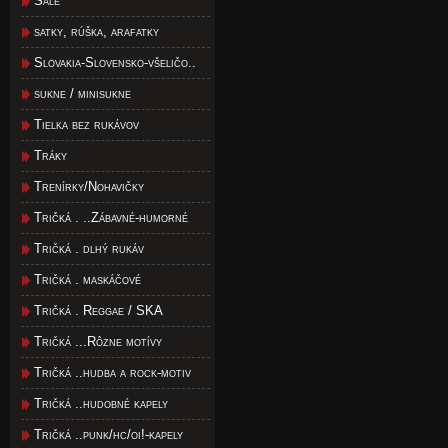
Šále
satky, rúška, arafatky
Slovakia-Slovensko-všeličo..
sukne / minisukne
Tielka bez rukávov
Tráky
Trenírky/Nohavičky
Tričká . ..Zábavné-humorné
Tričká . dlhý rukáv
Tričká . maskáčové
Tričká . Reggae / SKA
Tričká ...Rôzne motívy
Tričká ..hudba a rock-motiv
Tričká ..hudobné kapely
Tričká ..punk/hc/oi!-kapely