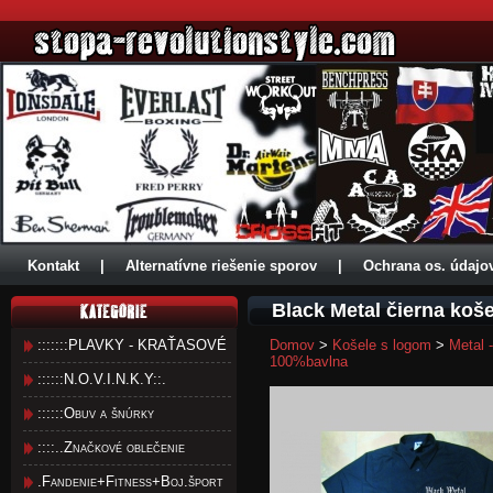
Kontakt
|
Alternatívne riešenie sporov
|
Ochrana os. údajo
Black Metal čierna ko
:::::::PLAVKY - KRAŤASOVÉ
Domov
>
Košele s logom
>
Metal 
100%bavlna
::::::N.O.V.I.N.K.Y::.
::::::Obuv a šnúrky
::::..Značkové oblečenie
.Fandenie+Fitness+Boj.šport