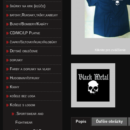
šnúrky na krk (kľúče)
batohy,Ruksaky,tašky,kabelky
Bundy/Bombery/Kabáty
CD/MC/LP Platne
čiapky/šiltovky/kukly/klobúky
Kliknite pre zväčšenie
Detské oblečenie
doplnky
Farby a doplnky na vlasy
Hudobniny/struny
Knihy
košele bez loga
Košele s logom
.Sportswear and
Popis
Ďaľšie obrázky
Fightwear