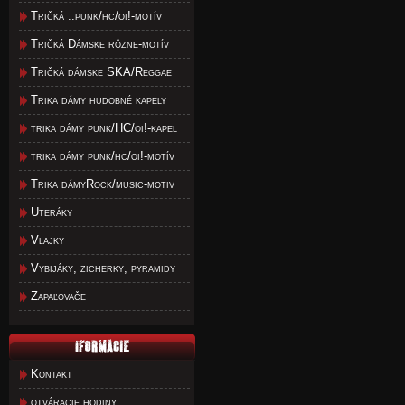
Tričká ..punk/hc/oi!-motív
Tričká Dámske rôzne-motív
Tričká dámske SKA/Reggae
Trika dámy hudobné kapely
trika dámy punk/HC/oi!-kapel
trika dámy punk/hc/oi!-motív
Trika dámyRock/music-motiv
Uteráky
Vlajky
Vybijáky, zicherky, pyramidy
Zapaľovače
Kontakt
otváracie hodiny