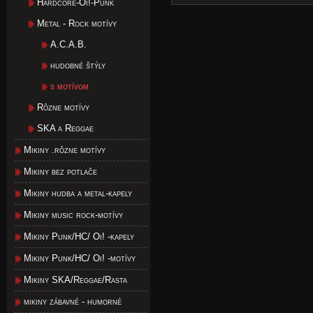
Hardcore-Oi!-Punk
Metal - Rock motívy
A.C.A.B.
hudobné štýly
s motívom
Rôzne motívy
SKA a Reggae
Mikiny .rôzne motívy
Mikiny bez potlače
Mikiny hudba a metal-kapely
Mikiny music rock-motívy
Mikiny Punk/HC/ Oi! -kapely
Mikiny Punk/HC/ Oi! -motívy
Mikiny SKA/Reggae/Rasta
mikiny zábavné - humorné