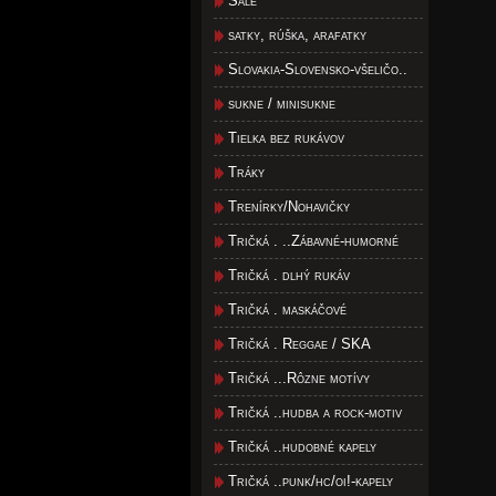
Šále
satky, rúška, arafatky
Slovakia-Slovensko-všeličo..
sukne / minisukne
Tielka bez rukávov
Tráky
Trenírky/Nohavičky
Tričká . ..Zábavné-humorné
Tričká . dlhý rukáv
Tričká . maskáčové
Tričká . Reggae / SKA
Tričká ...Rôzne motívy
Tričká ..hudba a rock-motiv
Tričká ..hudobné kapely
Tričká ..punk/hc/oi!-kapely