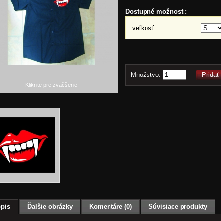
Dostupné možnosti:
veľkosť:
Množstvo:
Pridať
Kliknite pre zväčšenie
pis
Ďaľšie obrázky
Komentáre (0)
Súvisiace produkty