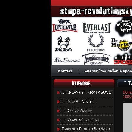
Kontakt
|
Alternatívne riešenie spor
" T
:::::::PLAVKY - KRAŤASOVÉ
Dom
100%
::::::N.O.V.I.N.K.Y::.
::::::Obuv a šnúrky
::::..Značkové oblečenie
.Fandenie+Fitness+Boj.šport