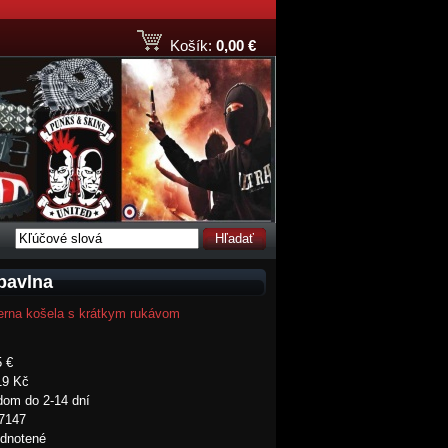
Košík:
0,00 €
Hľadať
bavlna
 čierna košela s krátkym rukávom
5 €
19 Kč
dom do 2-14 dní
7147
dnotené