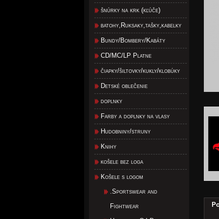
šnúrky na krk (kľúče)
batohy,Ruksaky,tašky,kabelky
Bundy/Bombery/Kabáty
CD/MC/LP Platne
čiapky/šiltovky/kukly/klobúky
Detské oblečenie
doplnky
Farby a doplnky na vlasy
Hudobniny/struny
Knihy
košele bez loga
Košele s logom
.Sportswear and
Po
Fightwear