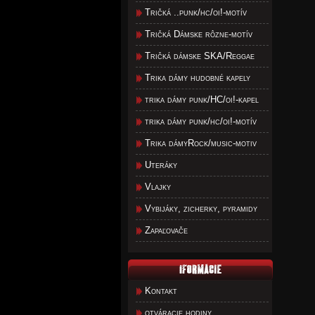
Tričká ..punk/hc/oi!-motív
Tričká Dámske rôzne-motív
Tričká dámske SKA/Reggae
Trika dámy hudobné kapely
trika dámy punk/HC/oi!-kapel
trika dámy punk/hc/oi!-motív
Trika dámyRock/music-motiv
Uteráky
Vlajky
Vybijáky, zicherky, pyramidy
Zapaľovače
Kontakt
otváracie hodiny