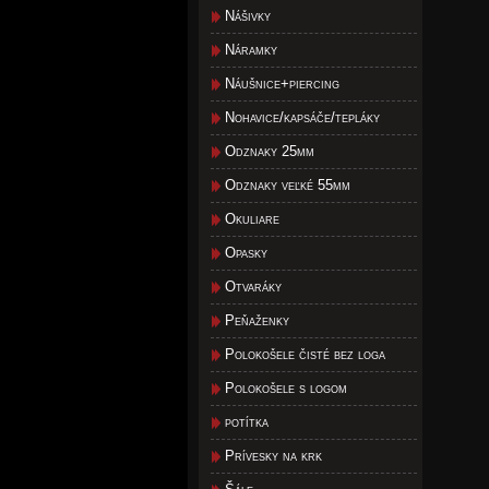
Nášivky
Náramky
Náušnice+piercing
Nohavice/kapsáče/tepláky
Odznaky 25mm
Odznaky veľké 55mm
Okuliare
Opasky
Otvaráky
Peňaženky
Polokošele čisté bez loga
Polokošele s logom
potítka
Prívesky na krk