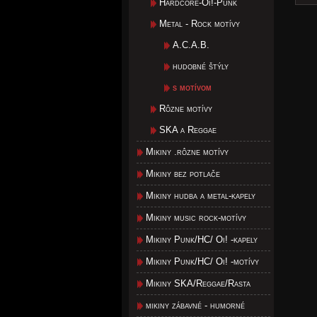
Hardcore-Oi!-Punk
Metal - Rock motívy
A.C.A.B.
hudobné štýly
s motívom
Rôzne motívy
SKA a Reggae
Mikiny .rôzne motívy
Mikiny bez potlače
Mikiny hudba a metal-kapely
Mikiny music rock-motívy
Mikiny Punk/HC/ Oi! -kapely
Mikiny Punk/HC/ Oi! -motívy
Mikiny SKA/Reggae/Rasta
mikiny zábavné - humorné