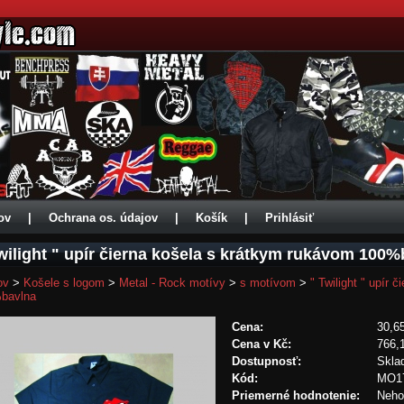
ov
|
Ochrana os. údajov
|
Košík
|
Prihlásiť
wilight " upír čierna košela s krátkym rukávom 100%
ov
>
Košele s logom
>
Metal - Rock motívy
>
s motívom
>
" Twilight " upír
bavlna
Cena:
30,6
Cena v Kč:
766,
Dostupnosť:
Skla
Kód:
MO1
Priemerné hodnotenie:
Neho