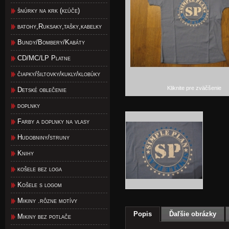
šnúrky na krk (kľúče)
batohy,Ruksaky,tašky,kabelky
Bundy/Bombery/Kabáty
CD/MC/LP Platne
čiapky/šiltovky/kukly/klobúky
Kliknite pre zväčšenie
Detské oblečenie
doplnky
Farby a doplnky na vlasy
Hudobniny/struny
Knihy
košele bez loga
Košele s logom
Mikiny .rôzne motívy
Popis
Ďaľšie obrázky
Mikiny bez potlače