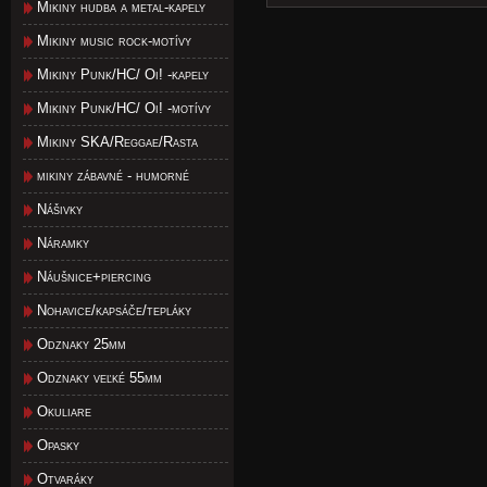
Mikiny hudba a metal-kapely
Mikiny music rock-motívy
Mikiny Punk/HC/ Oi! -kapely
Mikiny Punk/HC/ Oi! -motívy
Mikiny SKA/Reggae/Rasta
mikiny zábavné - humorné
Nášivky
Náramky
Náušnice+piercing
Nohavice/kapsáče/tepláky
Odznaky 25mm
Odznaky veľké 55mm
Okuliare
Opasky
Otvaráky