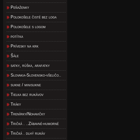
Peňaženky
Polokošele čisté bez loga
Polokošele s logom
potítka
Prívesky na krk
Šále
satky, rúška, arafatky
Slovakia-Slovensko-všeličo..
sukne / minisukne
Tielka bez rukávov
Tráky
Trenírky/Nohavičky
Tričká . ..Zábavné-humorné
Tričká . dlhý rukáv