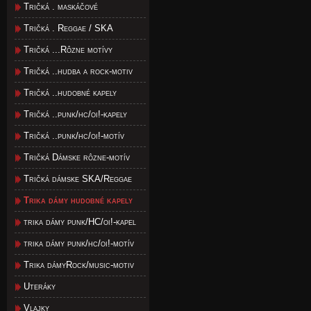
Tričká . maskáčové
Tričká . Reggae / SKA
Tričká ...Rôzne motívy
Tričká ..hudba a rock-motiv
Tričká ..hudobné kapely
Tričká ..punk/hc/oi!-kapely
Tričká ..punk/hc/oi!-motív
Tričká Dámske rôzne-motív
Tričká dámske SKA/Reggae
Trika dámy hudobné kapely
trika dámy punk/HC/oi!-kapel
trika dámy punk/hc/oi!-motív
Trika dámyRock/music-motiv
Uteráky
Vlajky