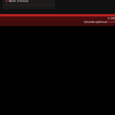
Mapa stránok
© 200
Lemo
Vytvorila spločnosť