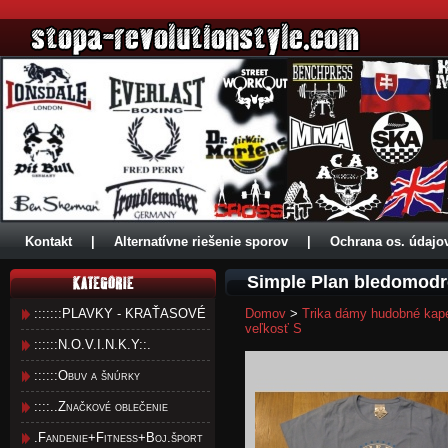
Kontakt
|
Alternatívne riešenie sporov
|
Ochrana os. údajo
Simple Plan bledomodr
:::::::PLAVKY - KRAŤASOVÉ
Domov
>
Trika dámy hudobné kap
veľkosť S
::::::N.O.V.I.N.K.Y::.
::::::Obuv a šnúrky
::::..Značkové oblečenie
.Fandenie+Fitness+Boj.šport