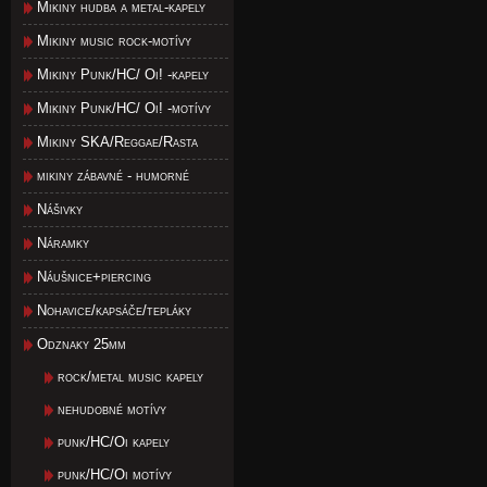
Mikiny hudba a metal-kapely
Mikiny music rock-motívy
Mikiny Punk/HC/ Oi! -kapely
Mikiny Punk/HC/ Oi! -motívy
Mikiny SKA/Reggae/Rasta
mikiny zábavné - humorné
Nášivky
Náramky
Náušnice+piercing
Nohavice/kapsáče/tepláky
Odznaky 25mm
rock/metal music kapely
nehudobné motívy
punk/HC/Oi kapely
punk/HC/Oi motívy