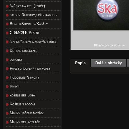
šnúrky na krk (kľúče)
batohy,Ruksaky,tašky,kabelky
Bundy/Bombery/Kabáty
CD/MC/LP Platne
čiapky/šiltovky/kukly/klobúky
Kliknite pre zväčšenie
Detské oblečenie
doplnky
Popis
Ďaľšie obrázky
Farby a doplnky na vlasy
Hudobniny/struny
Knihy
košele bez loga
Košele s logom
Mikiny .rôzne motívy
Mikiny bez potlače