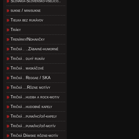
Slovakia-Slovensko-všeličo..
sukne / minisukne
Tielka bez rukávov
Tráky
Trenírky/Nohavičky
Tričká . ..Zábavné-humorné
Tričká . dlhý rukáv
Tričká . maskáčové
Tričká . Reggae / SKA
Tričká ...Rôzne motívy
Tričká ..hudba a rock-motiv
Tričká ..hudobné kapely
Tričká ..punk/hc/oi!-kapely
Tričká ..punk/hc/oi!-motív
Tričká Dámske rôzne-motív