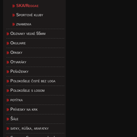
SKA/Reggae
Sportové kluby
znamenia
Odznaky veľké 55mm
Okuliare
Opasky
Otvaráky
Peňaženky
Polokošele čisté bez loga
Polokošele s logom
potítka
Prívesky na krk
Šále
satky, rúška, arafatky