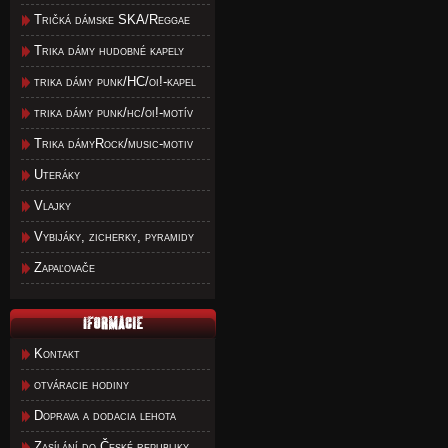
Tričká dámske SKA/Reggae
Trika dámy hudobné kapely
trika dámy punk/HC/oi!-kapel
trika dámy punk/hc/oi!-motív
Trika dámyRock/music-motiv
Uteráky
Vlajky
Vybijáky, zicherky, pyramidy
Zapaľovače
Kontakt
otváracie hodiny
Doprava a dodacia lehota
Zasílání do České republiky