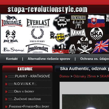
Kontakt
|
Alternatívne riešenie sporov
|
Ochrana os. údajo
Ska Authentic, odznak
:::::::PLAVKY - KRAŤASOVÉ
Domov
>
Odznaky 25mm
>
SKA/R
::::::N.O.V.I.N.K.Y::.
::::::Obuv a šnúrky
::::..Značkové oblečenie
.Fandenie+Fitness+Boj.šport