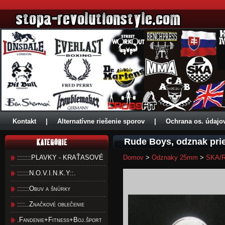
Kontakt
|
Alternatívne riešenie sporov
|
Ochrana os. údajo
Rude Boys, odznak pr
:::::::PLAVKY - KRAŤASOVÉ
Domov
>
Odznaky 25mm
>
SKA/R
::::::N.O.V.I.N.K.Y::.
::::::Obuv a šnúrky
::::..Značkové oblečenie
.Fandenie+Fitness+Boj.šport