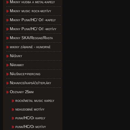
Mikiny hudba a metal-kapely
Mikiny music rock-motívy
Mikiny Punk/HC/ Oi! -kapely
Mikiny Punk/HC/ Oi! -motívy
Mikiny SKA/Reggae/Rasta
mikiny zábavné - humorné
Nášivky
Náramky
Náušnice+piercing
Nohavice/kapsáče/tepláky
Odznaky 25mm
rock/metal music kapely
nehudobné motívy
punk/HC/Oi kapely
punk/HC/Oi motívy