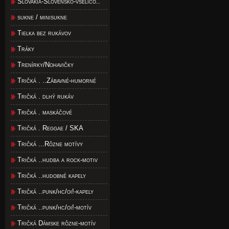
Slovakia-Slovensko-všeličo..
sukne / minisukne
Tielka bez rukávov
Tráky
Trenírky/Nohavičky
Tričká . ..Zábavné-humorné
Tričká . dlhý rukáv
Tričká . maskáčové
Tričká . Reggae / SKA
Tričká ...Rôzne motívy
Tričká ..hudba a rock-motiv
Tričká ..hudobné kapely
Tričká ..punk/hc/oi!-kapely
Tričká ..punk/hc/oi!-motív
Tričká Dámske rôzne-motív