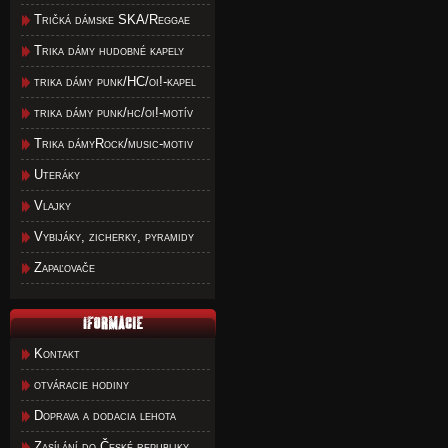
Tričká dámske SKA/Reggae
Trika dámy hudobné kapely
trika dámy punk/HC/oi!-kapel
trika dámy punk/hc/oi!-motív
Trika dámyRock/music-motiv
Uteráky
Vlajky
Vybijáky, zicherky, pyramidy
Zapaľovače
Kontakt
otváracie hodiny
Doprava a dodacia lehota
Zasílání do České republiky