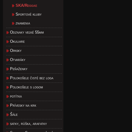
SKA/Reggae
Sportové kluby
znamenia
Odznaky veľké 55mm
Okuliare
Opasky
Otvaráky
Peňaženky
Polokošele čisté bez loga
Polokošele s logom
potítka
Prívesky na krk
Šále
satky, rúška, arafatky