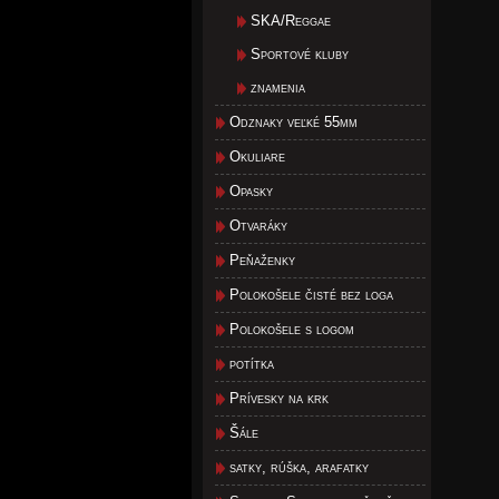
SKA/Reggae
Sportové kluby
znamenia
Odznaky veľké 55mm
Okuliare
Opasky
Otvaráky
Peňaženky
Polokošele čisté bez loga
Polokošele s logom
potítka
Prívesky na krk
Šále
satky, rúška, arafatky