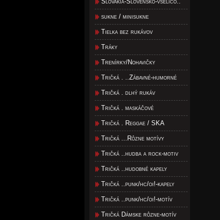
Slovakia-Slovensko-všeličo..
sukne / minisukne
Tielka bez rukávov
Tráky
Trenírky/Nohavičky
Tričká . ..Zábavné-humorné
Tričká . dlhý rukáv
Tričká . maskáčové
Tričká . Reggae / SKA
Tričká ...Rôzne motívy
Tričká ..hudba a rock-motiv
Tričká ..hudobné kapely
Tričká ..punk/hc/oi!-kapely
Tričká ..punk/hc/oi!-motív
Tričká Dámske rôzne-motív