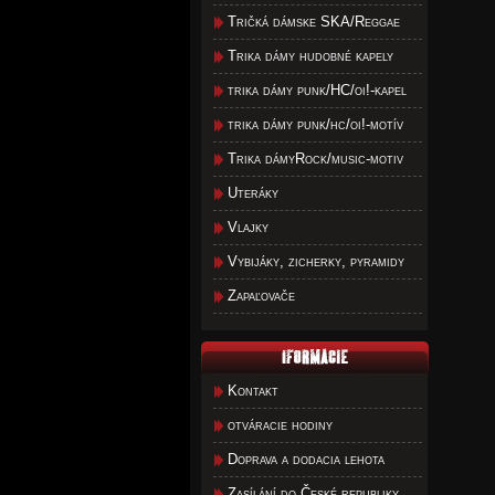
Tričká dámske SKA/Reggae
Trika dámy hudobné kapely
trika dámy punk/HC/oi!-kapel
trika dámy punk/hc/oi!-motív
Trika dámyRock/music-motiv
Uteráky
Vlajky
Vybijáky, zicherky, pyramidy
Zapaľovače
Kontakt
otváracie hodiny
Doprava a dodacia lehota
Zasílání do České republiky