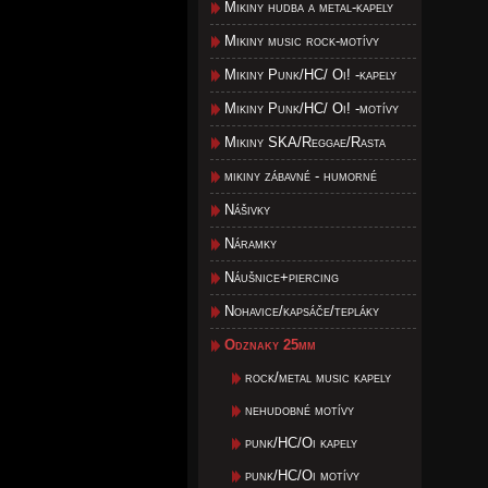
Mikiny hudba a metal-kapely
Mikiny music rock-motívy
Mikiny Punk/HC/ Oi! -kapely
Mikiny Punk/HC/ Oi! -motívy
Mikiny SKA/Reggae/Rasta
mikiny zábavné - humorné
Nášivky
Náramky
Náušnice+piercing
Nohavice/kapsáče/tepláky
Odznaky 25mm
rock/metal music kapely
nehudobné motívy
punk/HC/Oi kapely
punk/HC/Oi motívy