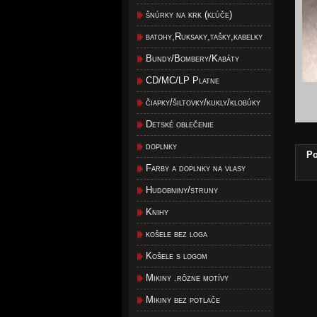
šnúrky na krk (kľúče)
batohy,Ruksaky,tašky,kabelky
Bundy/Bombery/Kabáty
CD/MC/LP Platne
čiapky/šiltovky/kukly/klobúky
Detské oblečenie
doplnky
Po
Farby a doplnky na vlasy
Hudobniny/struny
Knihy
košele bez loga
Košele s logom
Mikiny .rôzne motívy
Mikiny bez potlače