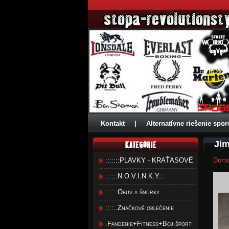
Kontakt
|
Alternatívne riešenie spor
Jim
:::::::PLAVKY - KRAŤASOVÉ
Dom
::::::N.O.V.I.N.K.Y::.
::::::Obuv a šnúrky
::::..Značkové oblečenie
.Fandenie+Fitness+Boj.šport