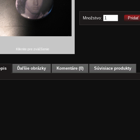
Množstvo:
Pridať
Kliknite pre zväčšenie
pis
Ďaľšie obrázky
Komentáre (0)
Súvisiace produkty