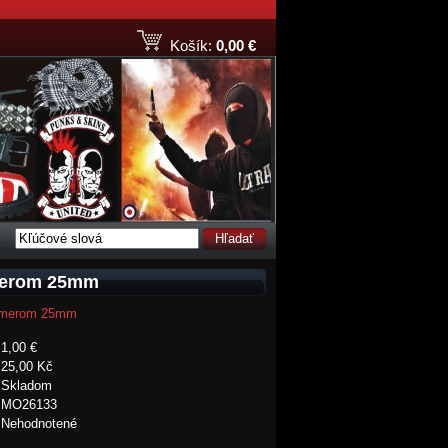
Košík:
0,00 €
Hľadať
emerom 25mm
riemerom 25mm
1,00 €
25,00 Kč
Skladom
MO26133
Nehodnotené