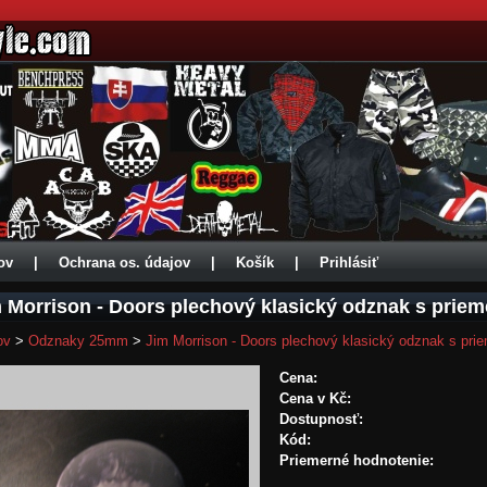
ov
|
Ochrana os. údajov
|
Košík
|
Prihlásiť
 Morrison - Doors plechový klasický odznak s pri
ov
>
Odznaky 25mm
>
Jim Morrison - Doors plechový klasický odznak s p
Cena:
Cena v Kč:
Dostupnosť:
Kód:
Priemerné hodnotenie: