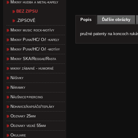
Mikiny hudba a metal-kapely
BEZ ZIPSU
Popis
Ďaľšie obrázky
.ZIPSOVÉ
Mikiny music rock-motívy
pružné patenty na koncoch ruká
Mikiny Punk/HC/ Oi! -kapely
Mikiny Punk/HC/ Oi! -motívy
Mikiny SKA/Reggae/Rasta
mikiny zábavné - humorné
Nášivky
Náramky
Náušnice+piercing
Nohavice/kapsáče/tepláky
Odznaky 25mm
Odznaky veľké 55mm
Okuliare