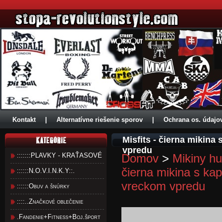
Kontakt
|
Alternatívne riešenie sporov
|
Ochrana os. údajo
Misfits - čierna mikin
vpredu
:::::::PLAVKY - KRAŤASOVÉ
Domov
>
Mikiny hu
čierna mikina s ka
::::::N.O.V.I.N.K.Y::.
vreckom vpredu
::::::Obuv a šnúrky
::::..Značkové oblečenie
.Fandenie+Fitness+Boj.šport