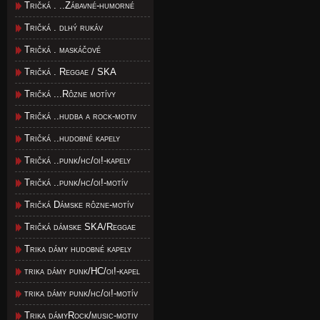
Tričká . ..Zábavné-humorné
Tričká . dlhý rukáv
Tričká . maskáčové
Tričká . Reggae / SKA
Tričká ...Rôzne motívy
Tričká ..hudba a rock-motiv
Tričká ..hudobné kapely
Tričká ..punk/hc/oi!-kapely
Tričká ..punk/hc/oi!-motív
Tričká Dámske rôzne-motív
Tričká dámske SKA/Reggae
Trika dámy hudobné kapely
trika dámy punk/HC/oi!-kapel
trika dámy punk/hc/oi!-motív
Trika dámyRock/music-motiv