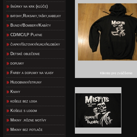
šnúrky na krk (kľúče)
batohy,Ruksaky,tašky,kabelky
Bundy/Bombery/Kabáty
CD/MC/LP Platne
čiapky/šiltovky/kukly/klobúky
Detské oblečenie
doplnky
Farby a doplnky na vlasy
Kliknite pre zväčšenie
Hudobniny/struny
Knihy
košele bez loga
Košele s logom
Mikiny .rôzne motívy
Mikiny bez potlače