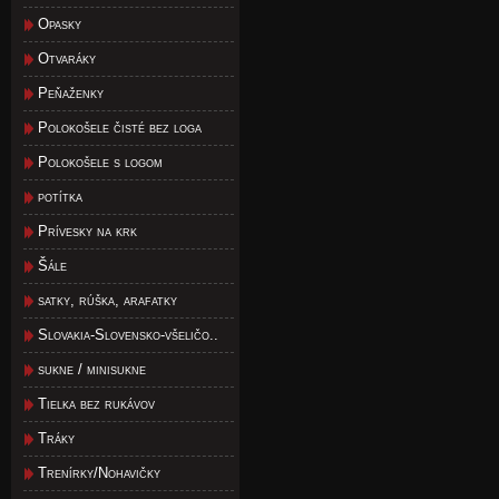
Opasky
Otvaráky
Peňaženky
Polokošele čisté bez loga
Polokošele s logom
potítka
Prívesky na krk
Šále
satky, rúška, arafatky
Slovakia-Slovensko-všeličo..
sukne / minisukne
Tielka bez rukávov
Tráky
Trenírky/Nohavičky