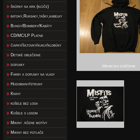
šnúrky na krk (kľúče)
batohy,Ruksaky,tašky,kabelky
Bundy/Bombery/Kabáty
CD/MC/LP Platne
čiapky/šiltovky/kukly/klobúky
Detské oblečenie
doplnky
Kliknite pre zväčšenie
Farby a doplnky na vlasy
Hudobniny/struny
Knihy
košele bez loga
Košele s logom
Mikiny .rôzne motívy
Mikiny bez potlače