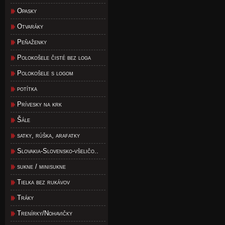
Opasky
Otvaráky
Peňaženky
Polokošele čisté bez loga
Polokošele s logom
potítka
Prívesky na krk
Šále
satky, rúška, arafatky
Slovakia-Slovensko-všeličo..
sukne / minisukne
Tielka bez rukávov
Tráky
Trenírky/Nohavičky