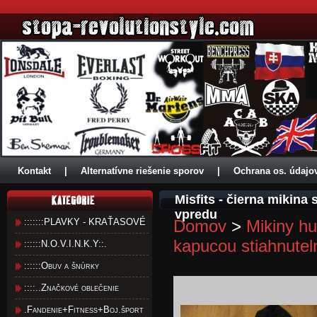
Kontakt
|
Alternatívne riešenie sporov
|
Ochrana os. údajo
Misfits - čierna mikin
vpredu
:::::::PLAVKY - KRAŤASOVÉ
Domov
>
Mikiny hu
kapucou stiahnute
::::::N.O.V.I.N.K.Y::.
::::::Obuv a šnúrky
::::..Značkové oblečenie
.Fandenie+Fitness+Boj.šport