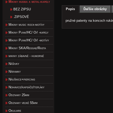
Mikiny hudba a metal-kapely
Popis
Ďaľšie obrázky
BEZ ZIPSU
.ZIPSOVÉ
pružné patenty na koncoch ruká
Mikiny music rock-motívy
Mikiny Punk/HC/ Oi! -kapely
Mikiny Punk/HC/ Oi! -motívy
Mikiny SKA/Reggae/Rasta
mikiny zábavné - humorné
Nášivky
Náramky
Náušnice+piercing
Nohavice/kapsáče/tepláky
Odznaky 25mm
Odznaky veľké 55mm
Okuliare