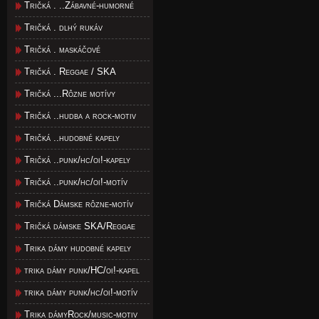
Tričká . ..Zábavné-humorné
Tričká . dlhý rukáv
Tričká . maskáčové
Tričká . Reggae / SKA
Tričká ...Rôzne motívy
Tričká ..hudba a rock-motiv
Tričká ..hudobné kapely
Tričká ..punk/hc/oi!-kapely
Tričká ..punk/hc/oi!-motív
Tričká Dámske rôzne-motív
Tričká dámske SKA/Reggae
Trika dámy hudobné kapely
trika dámy punk/HC/oi!-kapel
trika dámy punk/hc/oi!-motív
Trika dámyRock/music-motiv