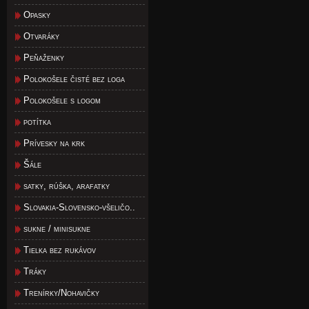
Opasky
Otvaráky
Peňaženky
Polokošele čisté bez loga
Polokošele s logom
potítka
Prívesky na krk
Šále
satky, rúška, arafatky
Slovakia-Slovensko-všeličo..
sukne / minisukne
Tielka bez rukávov
Tráky
Trenírky/Nohavičky