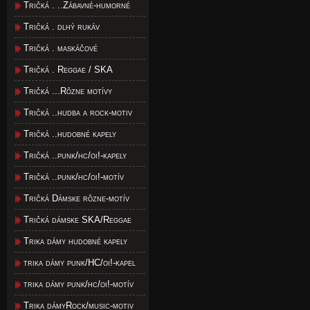
Tričká . ..Zábavné-humorné
Tričká . dlhý rukáv
Tričká . maskáčové
Tričká . Reggae / SKA
Tričká ...Rôzne motívy
Tričká ..hudba a rock-motiv
Tričká ..hudobné kapely
Tričká ..punk/hc/oi!-kapely
Tričká ..punk/hc/oi!-motív
Tričká Dámske rôzne-motív
Tričká dámske SKA/Reggae
Trika dámy hudobné kapely
trika dámy punk/HC/oi!-kapel
trika dámy punk/hc/oi!-motív
Trika dámyRock/music-motiv