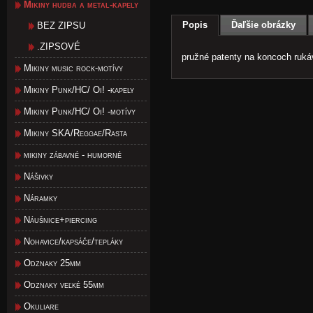
Mikiny hudba a metal-kapely
Popis
Ďaľšie obrázky
BEZ ZIPSU
.ZIPSOVÉ
pružné patenty na koncoch ruká
Mikiny music rock-motívy
Mikiny Punk/HC/ Oi! -kapely
Mikiny Punk/HC/ Oi! -motívy
Mikiny SKA/Reggae/Rasta
mikiny zábavné - humorné
Nášivky
Náramky
Náušnice+piercing
Nohavice/kapsáče/tepláky
Odznaky 25mm
Odznaky veľké 55mm
Okuliare