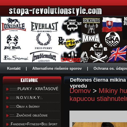
Kontakt
|
Alternatívne riešenie sporov
|
Ochrana os. údajo
Deftones čierna mikin
vpredu
:::::::PLAVKY - KRAŤASOVÉ
Domov
>
Mikiny hu
kapucou stiahnute
::::::N.O.V.I.N.K.Y::.
::::::Obuv a šnúrky
::::..Značkové oblečenie
.Fandenie+Fitness+Boj.šport