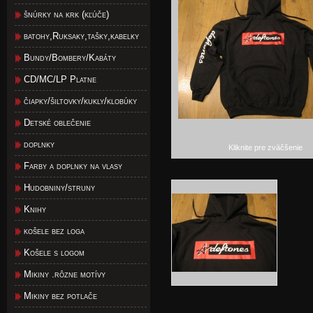
šnúrky na krk (kľúče)
batohy,Ruksaky,tašky,kabelky
Bundy/Bombery/Kabáty
CD/MC/LP Platne
čiapky/šiltovky/kukly/klobúky
Detské oblečenie
doplnky
Kliknite pre zväčšenie
Farby a doplnky na vlasy
Hudobniny/struny
Knihy
košele bez loga
Košele s logom
Mikiny .rôzne motívy
Mikiny bez potlače