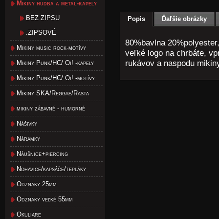
Mikiny hudba a metal-kapely
BEZ ZIPSU
Popis
Ďaľšie obrázky
.ZIPSOVÉ
80%bavlna 20%polyester, 
Mikiny music rock-motívy
veľké logo na chrbáte, v
rukávov a naspodu mikiny
Mikiny Punk/HC/ Oi! -kapely
Mikiny Punk/HC/ Oi! -motívy
Mikiny SKA/Reggae/Rasta
mikiny zábavné - humorné
Nášivky
Náramky
Náušnice+piercing
Nohavice/kapsáče/tepláky
Odznaky 25mm
Odznaky veľké 55mm
Okuliare