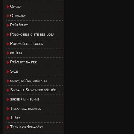
Opasky
Otvaráky
Peňaženky
Polokošele čisté bez loga
Polokošele s logom
potítka
Prívesky na krk
Šále
satky, rúška, arafatky
Slovakia-Slovensko-všeličo..
sukne / minisukne
Tielka bez rukávov
Tráky
Trenírky/Nohavičky