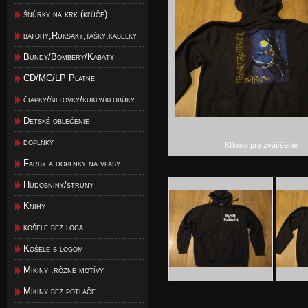
šnúrky na krk (kľúče)
batohy,Ruksaky,tašky,kabelky
Bundy/Bombery/Kabáty
CD/MC/LP Platne
čiapky/šiltovky/kukly/klobúky
Detské oblečenie
doplnky
Kliknite pre zväčšenie
Farby a doplnky na vlasy
Hudobniny/struny
Knihy
košele bez loga
Košele s logom
Mikiny .rôzne motívy
Mikiny bez potlače