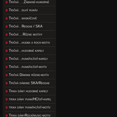
Tričká . ..Zábavné-humorné
Tričká . dlhý rukáv
Tričká . maskáčové
Tričká . Reggae / SKA
Tričká ...Rôzne motívy
Tričká ..hudba a rock-motiv
Tričká ..hudobné kapely
Tričká ..punk/hc/oi!-kapely
Tričká ..punk/hc/oi!-motív
Tričká Dámske rôzne-motív
Tričká dámske SKA/Reggae
Trika dámy hudobné kapely
trika dámy punk/HC/oi!-kapel
trika dámy punk/hc/oi!-motív
Trika dámyRock/music-motiv