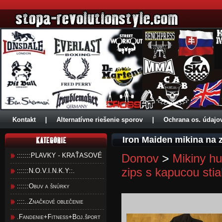
Kontakt
|
Alternatívne riešenie sporov
|
Ochrana os. údajo
Iron Maiden mikina na 
:::::::PLAVKY - KRAŤASOVÉ
Domov
>
Mikiny hu
zips s kapucou sti
::::::N.O.V.I.N.K.Y::.
::::::Obuv a šnúrky
::::..Značkové oblečenie
.Fandenie+Fitness+Boj.šport